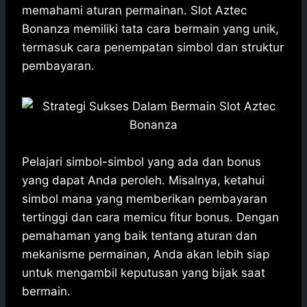
t
e
s
e
p
e
memahami aturan permainan. Slot Aztec
s
b
e
g
e
Bonanza memiliki tata cara bermain yang unik,
A
o
n
r
termasuk cara penempatan simbol dan struktur
p
o
g
a
pembayaran.
p
k
e
m
r
Pelajari simbol-simbol yang ada dan bonus
yang dapat Anda peroleh. Misalnya, ketahui
simbol mana yang memberikan pembayaran
tertinggi dan cara memicu fitur bonus. Dengan
pemahaman yang baik tentang aturan dan
mekanisme permainan, Anda akan lebih siap
untuk mengambil keputusan yang bijak saat
bermain.