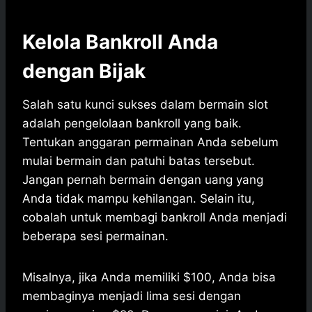
Kelola Bankroll Anda
dengan Bijak
Salah satu kunci sukses dalam bermain slot
adalah pengelolaan bankroll yang baik.
Tentukan anggaran permainan Anda sebelum
mulai bermain dan patuhi batas tersebut.
Jangan pernah bermain dengan uang yang
Anda tidak mampu kehilangan. Selain itu,
cobalah untuk membagi bankroll Anda menjadi
beberapa sesi permainan.
Misalnya, jika Anda memiliki $100, Anda bisa
membaginya menjadi lima sesi dengan