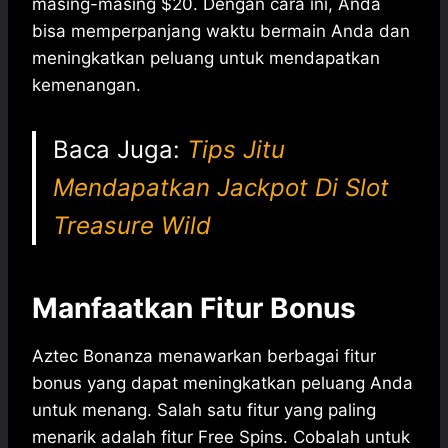
masing-masing $20. Dengan cara ini, Anda
bisa memperpanjang waktu bermain Anda dan
meningkatkan peluang untuk mendapatkan
kemenangan.
Baca Juga:
Tips Jitu
Mendapatkan Jackpot Di Slot
Treasure Wild
Manfaatkan Fitur Bonus
Aztec Bonanza menawarkan berbagai fitur
bonus yang dapat meningkatkan peluang Anda
untuk menang. Salah satu fitur yang paling
menarik adalah fitur Free Spins. Cobalah untuk