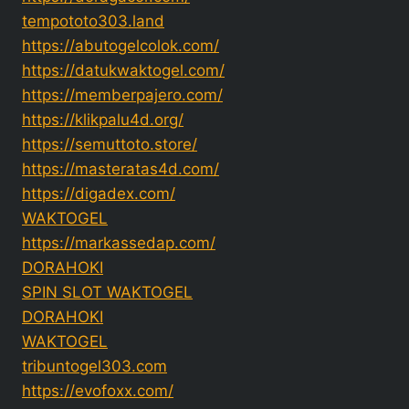
tempototo303.land
https://abutogelcolok.com/
https://datukwaktogel.com/
https://memberpajero.com/
https://klikpalu4d.org/
https://semuttoto.store/
https://masteratas4d.com/
https://digadex.com/
WAKTOGEL
https://markassedap.com/
DORAHOKI
SPIN SLOT WAKTOGEL
DORAHOKI
WAKTOGEL
tribuntogel303.com
https://evofoxx.com/