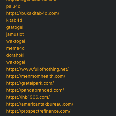
palu4d
https://bukakitab4d.com/
kitab4d
gtatogel
jamuslot
waktogel
meme4d
dorahoki
waktogel
https://www.fullofnothing.net/
https://menmomhealth.com/
https://gretelpark.com/
https://pandabranded.com/
https://lhb1966.com/
https://americantaxbureau.com/
https://prospectrefinance.com/