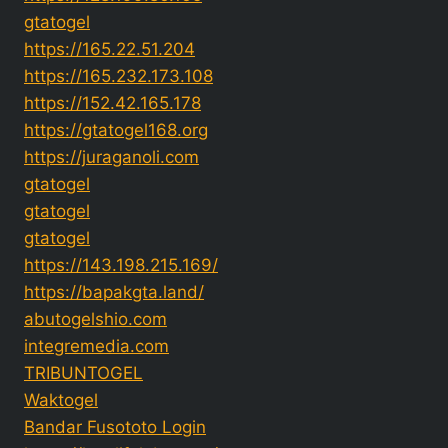
gtatogel
https://165.22.51.204
https://165.232.173.108
https://152.42.165.178
https://gtatogel168.org
https://juraganoli.com
gtatogel
gtatogel
gtatogel
https://143.198.215.169/
https://bapakgta.land/
abutogelshio.com
integremedia.com
TRIBUNTOGEL
Waktogel
Bandar Fusototo Login