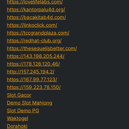
https://lovelifelabs.com/
https://kantorpalu4d.org/
https://bacakitab4d.com/
https://linkoclick.com/
https://tccgrandplaza.com/
https://redhat-club.org/
https://thesequelisbetter.com/
https://143.198.205.244/
https://178.128.120.46/
http://157.245.194.2/
https://167.99.77.123/
https://159.223.78.150/
Slot Gacor
Demo Slot Mahjong
Slot Demo PG
Waktogel
Dorahoki