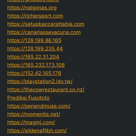
https://nalgonas.org
https://richersport.com
https://setupbaccarattable.com
https://canariassevacuna.com
https://128.199.86.165
https://128.199.235.44
https://165.22.51.204
https://165.232.173.108
https://152.42.165.178
https://playstation2.idv.tw/
https://thecowrestaurant.co.nz/
Prediksi Fusototo
https://penandmuse.com/
https://momentis.net/
https://magmj.com/
https://sildenafilbh.com/