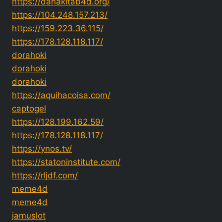
https://danakitab4d.org/
https://104.248.157.213/
https://159.223.36.115/
https://178.128.118.117/
dorahoki
dorahoki
dorahoki
https://aquihacoisa.com/
captogel
https://128.199.162.59/
https://178.128.118.117/
https://ynos.tv/
https://statoninstitute.com/
https://rljdf.com/
meme4d
meme4d
jamuslot