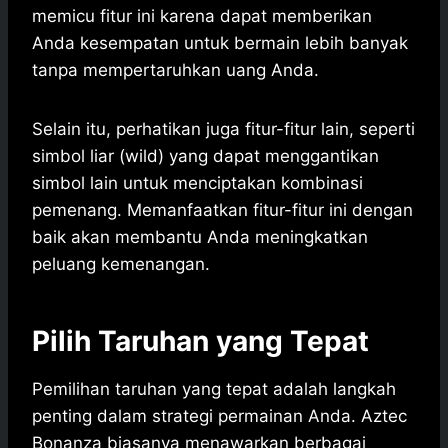
memicu fitur ini karena dapat memberikan
Anda kesempatan untuk bermain lebih banyak
tanpa mempertaruhkan uang Anda.
Selain itu, perhatikan juga fitur-fitur lain, seperti
simbol liar (wild) yang dapat menggantikan
simbol lain untuk menciptakan kombinasi
pemenang. Memanfaatkan fitur-fitur ini dengan
baik akan membantu Anda meningkatkan
peluang kemenangan.
Pilih Taruhan yang Tepat
Pemilihan taruhan yang tepat adalah langkah
penting dalam strategi permainan Anda. Aztec
Bonanza biasanya menawarkan berbagai