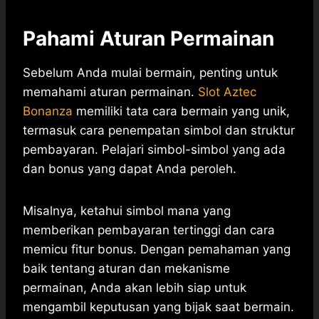
Pahami Aturan Permainan
Sebelum Anda mulai bermain, penting untuk
memahami aturan permainan.
Slot Aztec
Bonanza
memiliki tata cara bermain yang unik,
termasuk cara penempatan simbol dan struktur
pembayaran. Pelajari simbol-simbol yang ada
dan bonus yang dapat Anda peroleh.
Misalnya, ketahui simbol mana yang
memberikan pembayaran tertinggi dan cara
memicu fitur bonus. Dengan pemahaman yang
baik tentang aturan dan mekanisme
permainan, Anda akan lebih siap untuk
mengambil keputusan yang bijak saat bermain.