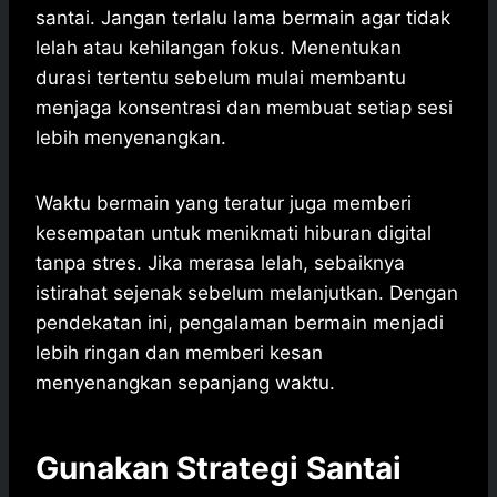
santai. Jangan terlalu lama bermain agar tidak
lelah atau kehilangan fokus. Menentukan
durasi tertentu sebelum mulai membantu
menjaga konsentrasi dan membuat setiap sesi
lebih menyenangkan.
Waktu bermain yang teratur juga memberi
kesempatan untuk menikmati hiburan digital
tanpa stres. Jika merasa lelah, sebaiknya
istirahat sejenak sebelum melanjutkan. Dengan
pendekatan ini, pengalaman bermain menjadi
lebih ringan dan memberi kesan
menyenangkan sepanjang waktu.
Gunakan Strategi Santai