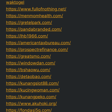
waktogel
https://www.fullofnothing.net/
https://menmomhealth.com/
https://gretelpark.com/
https://pandabranded.com/
https://lhb1966.com/
https://americantaxbureau.com/
https://prospectrefinance.com/
https://greatsmo.com/
https://windowdan.com/
https://bshaowu.com/
https://detaobao.com/
https://kunangslot88.com/
https://kucingwoman.com/
https://kunangpeko.com/
https://www.akuhoki.org/
https://fondasi5g.com/