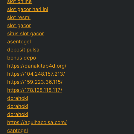
slot online
slot gacor hari ini
slot resmi
slot gacor
situs slot gacor
asentogel
deposit pulsa
bonus depo
https://danakitab4d.org/
https://104.248.157.213/
https://159.223.36.115/
https://178.128.118.117/
dorahoki
dorahoki
dorahoki
https://aquihacoisa.com/
captogel