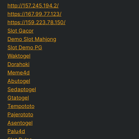
http://157.245.194.2/
https://167.99.77.123/
https://159.223.78.150/
Slot Gacor
Demo Slot Mahjong
Slot Demo PG
Waktogel
Dorahoki
Meme4d
Abutogel
Sedaptogel
Gtatogel
Tempototo
Pajerototo
Asentogel
Palu4d