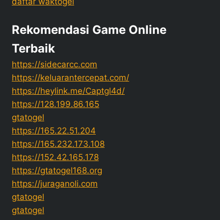
daftar waktogel
Rekomendasi Game Online
Terbaik
https://sidecarcc.com
https://keluarantercepat.com/
https://heylink.me/Captgl4d/
https://128.199.86.165
gtatogel
https://165.22.51.204
https://165.232.173.108
https://152.42.165.178
https://gtatogel168.org
https://juraganoli.com
gtatogel
gtatogel