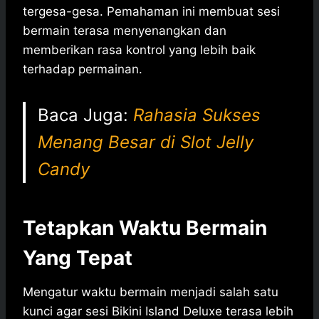
tergesa-gesa. Pemahaman ini membuat sesi
bermain terasa menyenangkan dan
memberikan rasa kontrol yang lebih baik
terhadap permainan.
Baca Juga:
Rahasia Sukses
Menang Besar di Slot Jelly
Candy
Tetapkan Waktu Bermain
Yang Tepat
Mengatur waktu bermain menjadi salah satu
kunci agar sesi Bikini Island Deluxe terasa lebih