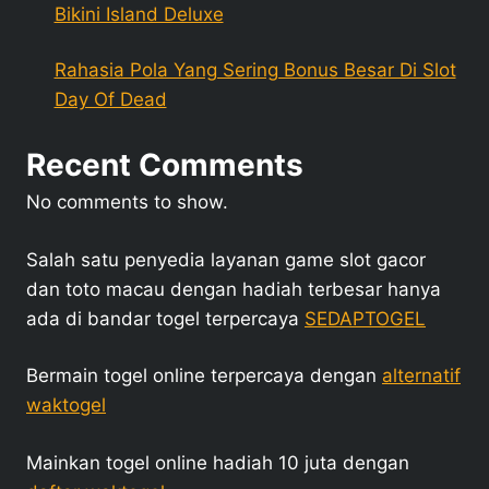
Bikini Island Deluxe
Rahasia Pola Yang Sering Bonus Besar Di Slot
Day Of Dead
Recent Comments
No comments to show.
Salah satu penyedia layanan game slot gacor
dan toto macau dengan hadiah terbesar hanya
ada di bandar togel terpercaya
SEDAPTOGEL
Bermain togel online terpercaya dengan
alternatif
waktogel
Mainkan togel online hadiah 10 juta dengan