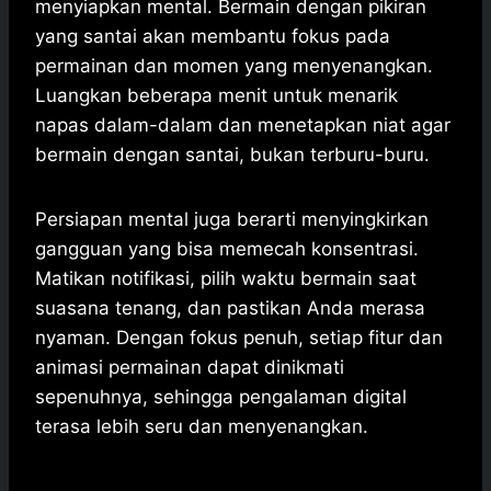
menyiapkan mental. Bermain dengan pikiran
yang santai akan membantu fokus pada
permainan dan momen yang menyenangkan.
Luangkan beberapa menit untuk menarik
napas dalam-dalam dan menetapkan niat agar
bermain dengan santai, bukan terburu-buru.
Persiapan mental juga berarti menyingkirkan
gangguan yang bisa memecah konsentrasi.
Matikan notifikasi, pilih waktu bermain saat
suasana tenang, dan pastikan Anda merasa
nyaman. Dengan fokus penuh, setiap fitur dan
animasi permainan dapat dinikmati
sepenuhnya, sehingga pengalaman digital
terasa lebih seru dan menyenangkan.