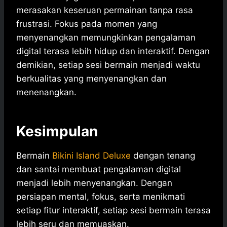
merasakan keseruan permainan tanpa rasa
frustrasi. Fokus pada momen yang
menyenangkan memungkinkan pengalaman
digital terasa lebih hidup dan interaktif. Dengan
demikian, setiap sesi bermain menjadi waktu
berkualitas yang menyenangkan dan
menenangkan.
Kesimpulan
Bermain
Bikini Island Deluxe
dengan tenang
dan santai membuat pengalaman digital
menjadi lebih menyenangkan. Dengan
persiapan mental, fokus, serta menikmati
setiap fitur interaktif, setiap sesi bermain terasa
lebih seru dan memuaskan.