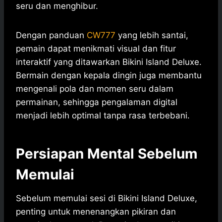
seru dan menghibur.
Dengan panduan
CW777
yang lebih santai,
pemain dapat menikmati visual dan fitur
interaktif yang ditawarkan Bikini Island Deluxe.
Bermain dengan kepala dingin juga membantu
mengenali pola dan momen seru dalam
permainan, sehingga pengalaman digital
menjadi lebih optimal tanpa rasa terbebani.
Persiapan Mental Sebelum
Memulai
Sebelum memulai sesi di Bikini Island Deluxe,
penting untuk menenangkan pikiran dan