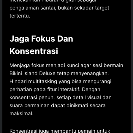
pengalaman santai, bukan sekadar target
tertentu.
Jaga Fokus Dan
Konsentrasi
Menjaga fokus menjadi kunci agar sesi bermain
Bikini Island Deluxe tetap menyenangkan.
Hindari multitasking yang bisa mengurangi
perhatian pada fitur interaktif. Dengan
konsentrasi penuh, setiap detail visual dan
suara permainan dapat dinikmati secara
maksimal.
Konsentrasi juga membantu pemain untuk