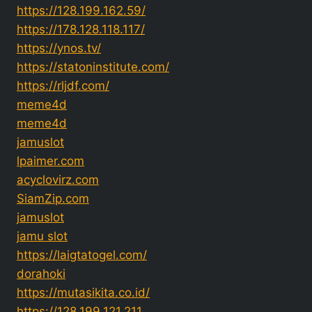
https://128.199.162.59/
https://178.128.118.117/
https://ynos.tv/
https://statoninstitute.com/
https://rljdf.com/
meme4d
meme4d
jamuslot
lpaimer.com
acyclovirz.com
SiamZip.com
jamuslot
jamu slot
https://laigtatogel.com/
dorahoki
https://mutasikita.co.id/
https://128.199.121.211