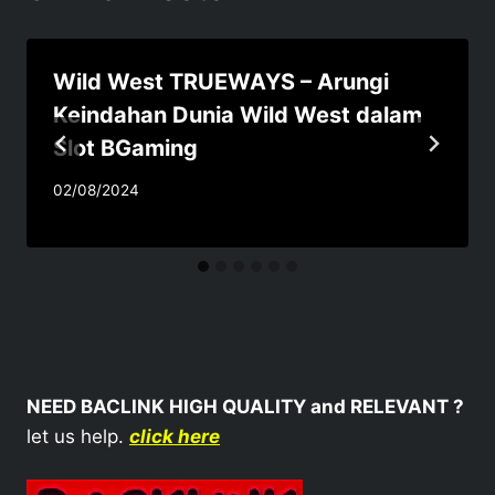
Wild West TRUEWAYS – Arungi
Keindahan Dunia Wild West dalam
Slot BGaming
02/08/2024
NEED BACLINK HIGH QUALITY and RELEVANT ?
let us help.
click here