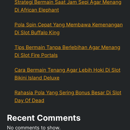
Strategi Bermain Saat Jam Sepi Agar Menang
Di African Elephant
Pola Spin Cepat Yang Membawa Kemenangan
Di Slot Buffalo King
Tips Bermain Tanpa Berlebihan Agar Menang
Di Slot Fire Portals
Cara Bermain Tenang Agar Lebih Hoki Di Slot
Bikini Island Deluxe
Rahasia Pola Yang Sering Bonus Besar Di Slot
Day Of Dead
Recent Comments
No comments to show.