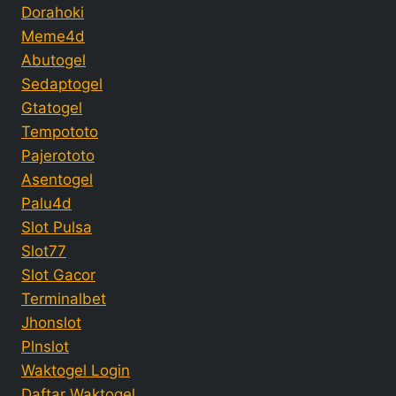
Dorahoki
Meme4d
Abutogel
Sedaptogel
Gtatogel
Tempototo
Pajerototo
Asentogel
Palu4d
Slot Pulsa
Slot77
Slot Gacor
Terminalbet
Jhonslot
Plnslot
Waktogel Login
Daftar Waktogel