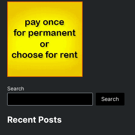
Search
Search
Recent Posts