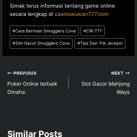
Simak terus informasi tentang game online
secara lengkap di
casinowulcan777.com
Post
#
Cara Bermain Smugglers Cove
#
CW 777
Tags:
#
Slot Gacor Smugglers Cove
#
Tips Dan Trik Jackpot
Post
PREVIOUS
NEXT
Poker Online terbaik
Slot Gacor Mahjong
navigation
Omaha
Ways
Similar Posts