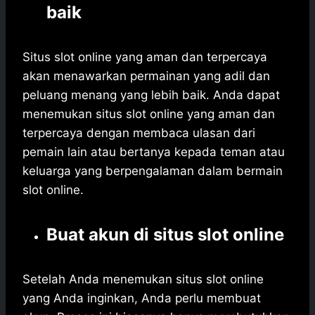
baik
Situs slot online yang aman dan terpercaya
akan menawarkan permainan yang adil dan
peluang menang yang lebih baik. Anda dapat
menemukan situs slot online yang aman dan
terpercaya dengan membaca ulasan dari
pemain lain atau bertanya kepada teman atau
keluarga yang berpengalaman dalam bermain
slot online.
Buat akun di situs slot online
Setelah Anda menemukan situs slot online
yang Anda inginkan, Anda perlu membuat