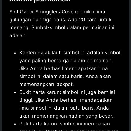
Slot Gacor Smugglers Cove memiliki lima
gulungan dan tiga baris. Ada 20 cara untuk
menang. Simbol-simbol dalam permainan ini
adalah:
Kapten bajak laut: simbol ini adalah simbol
yang paling berharga dalam permainan.
Jika Anda berhasil mendapatkan lima
simbol ini dalam satu baris, Anda akan
memenangkan jackpot.
Bukit harta karun: simbol ini juga bernilai
tinggi. Jika Anda berhasil mendapatkan
lima simbol ini dalam satu baris, Anda
akan memenangkan hadiah yang besar.
Peti harta karun: simbol ini merupakan