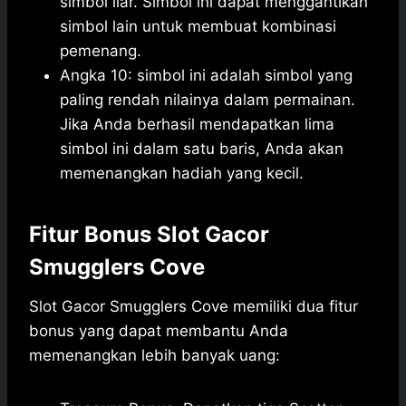
simbol liar. Simbol ini dapat menggantikan
simbol lain untuk membuat kombinasi
pemenang.
Angka 10: simbol ini adalah simbol yang
paling rendah nilainya dalam permainan.
Jika Anda berhasil mendapatkan lima
simbol ini dalam satu baris, Anda akan
memenangkan hadiah yang kecil.
Fitur Bonus Slot Gacor
Smugglers Cove
Slot Gacor Smugglers Cove memiliki dua fitur
bonus yang dapat membantu Anda
memenangkan lebih banyak uang: