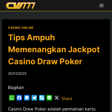
Skip
to
content
CASINO ONLINE
Tips Ampuh
Memenangkan Jackpot
Casino Draw Poker
By
25/01/2025
admincaswul
Bagikan
W
F
M
T
S
L
X
Share
h
a
e
e
k
i
a
c
s
l
y
n
Casino Draw Poker adalah permainan kartu