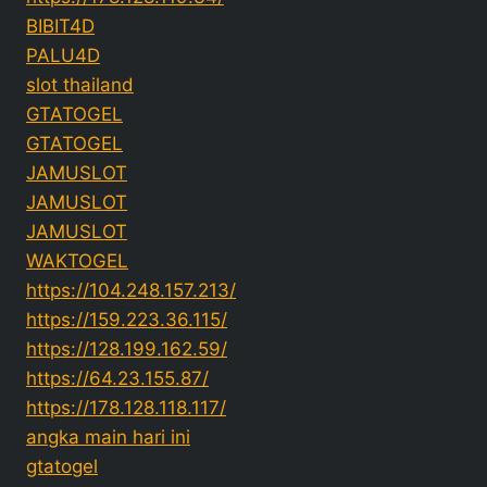
BIBIT4D
PALU4D
slot thailand
GTATOGEL
GTATOGEL
JAMUSLOT
JAMUSLOT
JAMUSLOT
WAKTOGEL
https://104.248.157.213/
https://159.223.36.115/
https://128.199.162.59/
https://64.23.155.87/
https://178.128.118.117/
angka main hari ini
gtatogel