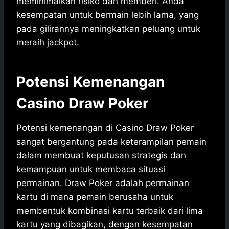
meminimalkan risiko dan memberi. Anda
kesempatan untuk bermain lebih lama, yang
pada gilirannya meningkatkan peluang untuk
meraih jackpot.
Potensi Kemenangan
Casino Draw Poker
Potensi kemenangan di Casino Draw Poker
sangat bergantung pada keterampilan pemain
dalam membuat keputusan strategis dan
kemampuan untuk membaca situasi
permainan. Draw Poker adalah permainan
kartu di mana pemain berusaha untuk
membentuk kombinasi kartu terbaik dari lima
kartu yang dibagikan, dengan kesempatan