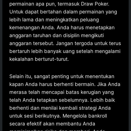
permainan apa pun, termasuk Draw Poker.
Untuk dapat bertahan dalam permainan yang
lebih lama dan meningkatkan peluang
kemenangan Anda. Anda harus menetapkan
anggaran taruhan dan disiplin mengikuti
anggaran tersebut. Jangan tergoda untuk terus
bertaruh lebih banyak uang setelah mengalami
kekalahan berturut-turut.
Selain itu, sangat penting untuk menentukan
kapan Anda harus berhenti bermain. Jika Anda
merasa telah mencapai batas kerugian yang
telah Anda tetapkan sebelumnya. Lebih baik
berhenti dan menilai kembali strategi Anda
untuk sesi berikutnya. Mengelola bankroll
secara efektif akan membantu Anda