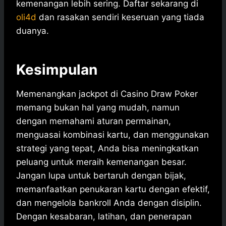
kemenangan lebih sering. Daftar sekarang di
oli4d
dan rasakan sendiri keseruan yang tiada
duanya.
Kesimpulan
Memenangkan jackpot di Casino Draw Poker
memang bukan hal yang mudah, namun
dengan memahami aturan permainan,
menguasai kombinasi kartu, dan menggunakan
strategi yang tepat, Anda bisa meningkatkan
peluang untuk meraih kemenangan besar.
Jangan lupa untuk bertaruh dengan bijak,
memanfaatkan penukaran kartu dengan efektif,
dan mengelola bankroll Anda dengan disiplin.
Dengan kesabaran, latihan, dan penerapan