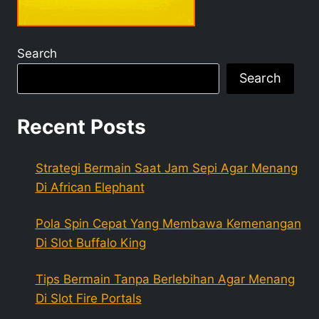
Search
Search
Recent Posts
Strategi Bermain Saat Jam Sepi Agar Menang
Di African Elephant
Pola Spin Cepat Yang Membawa Kemenangan
Di Slot Buffalo King
Tips Bermain Tanpa Berlebihan Agar Menang
Di Slot Fire Portals