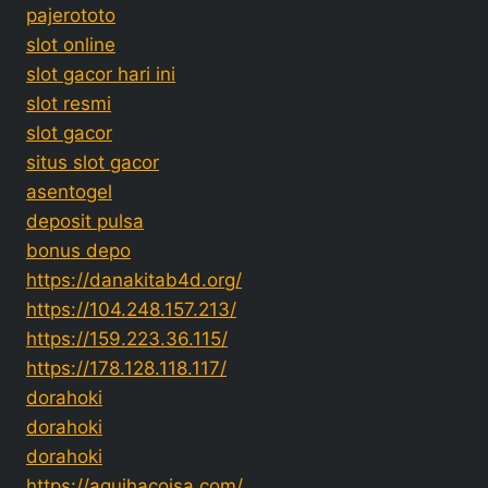
pajerototo
slot online
slot gacor hari ini
slot resmi
slot gacor
situs slot gacor
asentogel
deposit pulsa
bonus depo
https://danakitab4d.org/
https://104.248.157.213/
https://159.223.36.115/
https://178.128.118.117/
dorahoki
dorahoki
dorahoki
https://aquihacoisa.com/