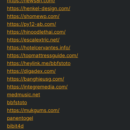
https://news8h.com/
https://henkel-design.com/
https://shomewp.com/
https://py12-ab.com/
https://hinoodlethai.com/
https://escalextric.net/
https://hotelcervantes.info/
https://topmattressguide.com/
https://heylink.me/bbfstoto
https://digadex.com/
https://banghieusg.com/
https://integremedia.com/
medmusic.net
bbfstoto
https://mukgums.com/
panentogel
bibit4d