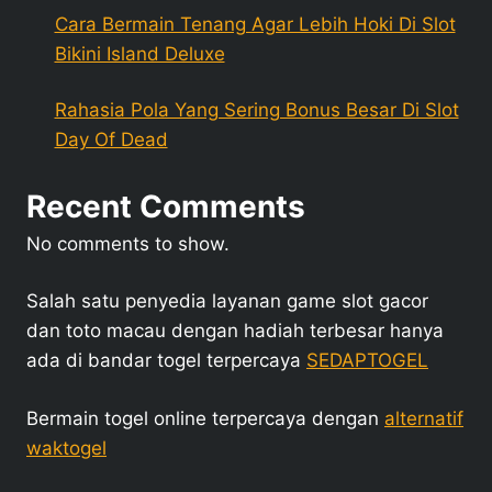
Cara Bermain Tenang Agar Lebih Hoki Di Slot
Bikini Island Deluxe
Rahasia Pola Yang Sering Bonus Besar Di Slot
Day Of Dead
Recent Comments
No comments to show.
Salah satu penyedia layanan game slot gacor
dan toto macau dengan hadiah terbesar hanya
ada di bandar togel terpercaya
SEDAPTOGEL
Bermain togel online terpercaya dengan
alternatif
waktogel