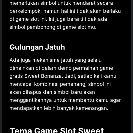
memerlukan simbol untuk mendarat secara
berkelompok, namun hal ini tidak akan berlaku
di game slot ini. Ini juga berarti tidak ada
simbol pembohong di game slot mu.
Gulungan Jatuh
Ada juga mekanisme jatuh yang selalu
dimainkan di dalam demo permainan game
gratis Sweet Bonanza. Jadi, setiap kali kamu
mencapai kombinasi pemenang, simbol ini
akan dihapus dan simbol baru akan
menggantikannya untuk membantu kamu agar
mendapatkan lebih banyak kemenangan.
Tema Game Slot Sweet