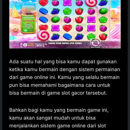
Ada suatu hal yang bisa kamu dapat gunakan
ketika kamu bermain dengan sistem permainan
dari game online ini. Kamu yang selalu bermain
pun bisa memahami bagaimana cara untuk
bisa bermain di game slot gacor tersebut.
Bahkan bagi kamu yang bermain game ini,
kamu akan sangat mudah untuk bisa
menjalankan sistem game online dari slot