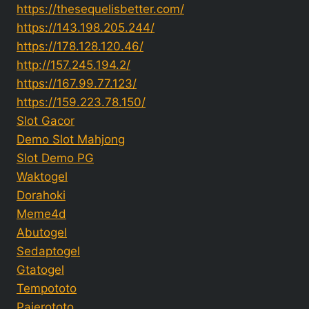
https://thesequelisbetter.com/
https://143.198.205.244/
https://178.128.120.46/
http://157.245.194.2/
https://167.99.77.123/
https://159.223.78.150/
Slot Gacor
Demo Slot Mahjong
Slot Demo PG
Waktogel
Dorahoki
Meme4d
Abutogel
Sedaptogel
Gtatogel
Tempototo
Pajerototo