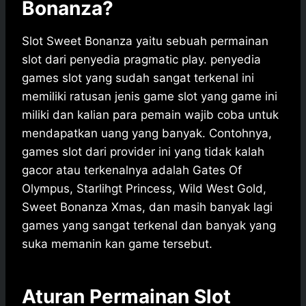
Bonanza?
Slot Sweet Bonanza yaitu sebuah permainan
slot dari penyedia pragmatic play. penyedia
games slot yang sudah sangat terkenal ini
memiliki ratusan jenis game slot yang game ini
miliki dan kalian para pemain wajib coba untuk
mendapatkan uang yang banyak. Contohnya,
games slot dari provider ini yang tidak kalah
gacor atau terkenalnya adalah Gates Of
Olympus, Starlihgt Princess, Wild West Gold,
Sweet Bonanza Xmas, dan masih banyak lagi
games yang sangat terkenal dan banyak yang
suka memanin kan game tersebut.
Aturan Permainan Slot