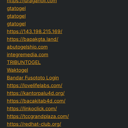
https://juraganoli.com
gtatogel
gtatogel
gtatogel
https://143.198.215.169/
https://bapakgta.land/
abutogelshio.com
integremedia.com
TRIBUNTOGEL
Waktogel
Bandar Fusototo Login
https://lovelifelabs.com/
https://kantorpalu4d.org/
https://bacakitab4d.com/
https://linkoclick.com/
https://tccgrandplaza.com/
https://redhat-club.org/