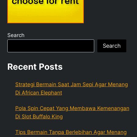
Search
Search
Recent Posts
Strategi Bermain Saat Jam Sepi Agar Menang
Di African Elephant
Pola Spin Cepat Yang Membawa Kemenangan
Di Slot Buffalo King
Tips Bermain Tanpa Berlebihan Agar Menang