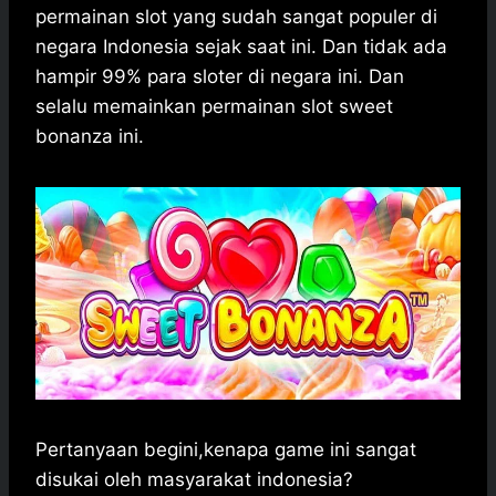
t
e
s
e
p
e
permainan slot yang sudah sangat populer di
s
b
e
g
e
negara Indonesia sejak saat ini. Dan tidak ada
A
o
n
r
hampir 99% para sloter di negara ini. Dan
p
o
g
a
selalu memainkan permainan slot sweet
p
k
e
m
r
bonanza ini.
Pertanyaan begini,kenapa game ini sangat
disukai oleh masyarakat indonesia?