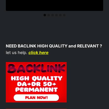
NEED BACLINK HIGH QUALITY and RELEVANT ?
let us help.
click here