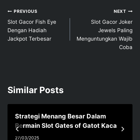
Post
PREVIOUS
NEXT
Slot Gacor Fish Eye
Slot Gacor Joker
navigation
Dengan Hadiah
Jewels Paling
Jackpot Terbesar
Menguntungkan Wajib
Coba
Similar Posts
Strategi Menang Besar Dalam
Bermain Slot Gates of Gatot Kaca
27/03/2025