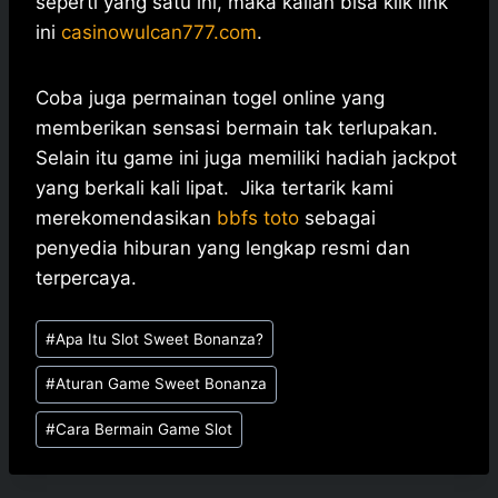
seperti yang satu ini, maka kalian bisa klik link
ini
casinowulcan777.com
.
Coba juga permainan togel online yang
memberikan sensasi bermain tak terlupakan.
Selain itu game ini juga memiliki hadiah jackpot
yang berkali kali lipat. Jika tertarik kami
merekomendasikan
bbfs toto
sebagai
penyedia hiburan yang lengkap resmi dan
terpercaya.
Post
#
Apa Itu Slot Sweet Bonanza?
Tags:
#
Aturan Game Sweet Bonanza
#
Cara Bermain Game Slot