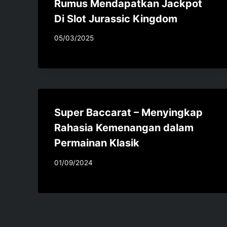
Rumus Mendapatkan Jackpot
Di Slot Jurassic Kingdom
05/03/2025
Super Baccarat – Menyingkap
Rahasia Kemenangan dalam
Permainan Klasik
01/09/2024