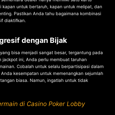
 kapan untuk bertaruh, kapan untuk melipat, dan
enting. Pastikan Anda tahu bagaimana kombinasi
f diaktifkan.
gresif dengan Bijak
 yang bisa menjadi sangat besar, tergantung pada
jackpot ini, Anda perlu membuat taruhan
mainan. Cobalah untuk selalu berpartisipasi dalam
beri Anda kesempatan untuk memenangkan sejumlah
tangan biasa. Namun, ingatlah untuk tidak
rmain di Casino Poker Lobby