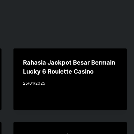
Rahasia Jackpot Besar Bermain
Lucky 6 Roulette Casino
25/01/2025