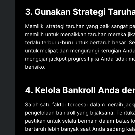
3.
Gunakan Strategi Taruh
Memiliki strategi taruhan yang baik sangat 
memilih untuk menaikkan taruhan mereka jika
terlalu terburu-buru untuk bertaruh besar. S
untuk melipat dan mengurangi kerugian Anda
mengejar jackpot progresif jika Anda tidak me
berisiko.
4.
Kelola Bankroll Anda d
Salah satu faktor terbesar dalam meraih jac
pengelolaan bankroll yang bijaksana. Tent
pastikan untuk selalu bermain dalam batas 
bertaruh lebih banyak saat Anda sedang kal