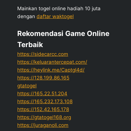
Mainkan togel online hadiah 10 juta
dengan
daftar waktogel
Rekomendasi Game Online
Terbaik
https://sidecarcc.com
https://keluarantercepat.com/
https://heylink.me/Captgl4d/
https://128.199.86.165
gtatogel
https://165.22.51.204
https://165.232.173.108
https://152.42.165.178
https://gtatogel168.org
https://juraganoli.com