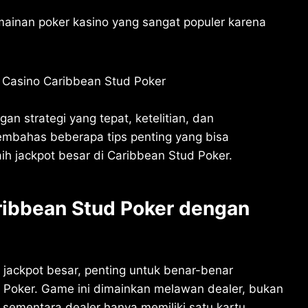
mainan poker kasino yang sangat populer karena
n strategi yang tepat, ketelitian, dan
mbahas beberapa tips penting yang bisa
 jackpot besar di Caribbean Stud Poker.
ribbean Stud Poker dengan
ackpot besar, penting untuk benar-benar
 Poker. Game ini dimainkan melawan dealer, bukan
 sementara dealer hanya memiliki satu kartu