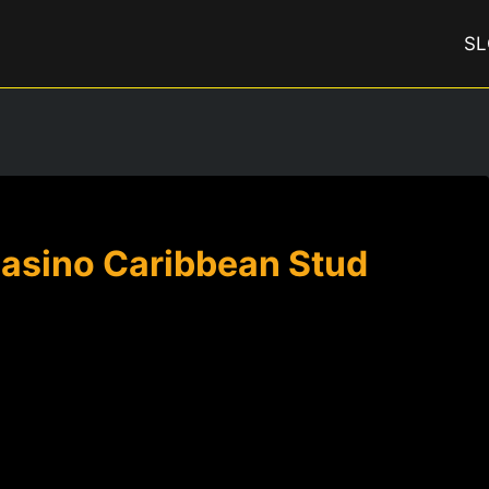
SL
Casino Caribbean Stud