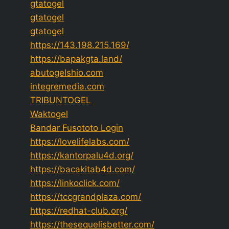
gtatogel
gtatogel
gtatogel
https://143.198.215.169/
https://bapakgta.land/
abutogelshio.com
integremedia.com
TRIBUNTOGEL
Waktogel
Bandar Fusototo Login
https://lovelifelabs.com/
https://kantorpalu4d.org/
https://bacakitab4d.com/
https://linkoclick.com/
https://tccgrandplaza.com/
https://redhat-club.org/
https://thesequelisbetter.com/