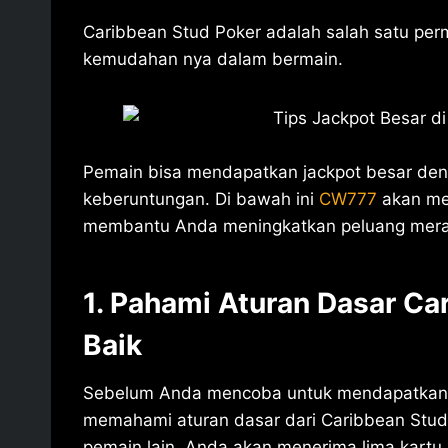
h
a
e
e
k
i
a
c
s
l
y
n
Caribbean Stud Poker adalah salah satu per
t
e
s
e
p
e
kemudahan nya dalam bermain.
s
b
e
g
e
A
o
n
r
p
o
g
a
p
k
e
m
r
Pemain bisa mendapatkan jackpot besar denga
keberuntungan. Di bawah ini
CW777
akan me
membantu Anda meningkatkan peluang meraih
1.
Pahami Aturan Dasar Ca
Baik
Sebelum Anda mencoba untuk mendapatkan j
memahami aturan dasar dari Caribbean Stud
pemain lain. Anda akan menerima lima kartu,