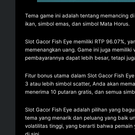
Tema game ini adalah tentang memancing di 
ikan, simbol emas, dan simbol Mata Horus.
Slot Gacor Fish Eye memiliki RTP 96.07%, ya
memenangkan uang. Game ini juga memiliki vol
pembayarannya dapat lebih besar, tetapi juga
Fitur bonus utama dalam Slot Gacor Fish Eye
3 atau lebih simbol scatter, Anda akan memasu
menerima 10 putaran gratis, dan semua simb
Slot Gacor Fish Eye adalah pilihan yang ba
tema yang menarik dan peluang yang baik u
volatilitas tinggi, yang berarti bahwa pema
di sini.