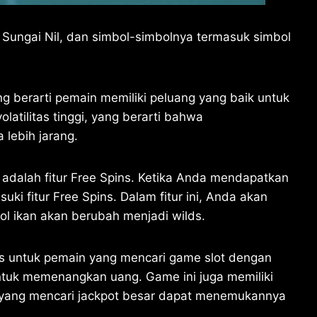
Sungai Nil, dan simbol-simbolnya termasuk simbol
ng berarti pemain memiliki peluang yang baik untuk
atilitas tinggi, yang berarti bahwa
 lebih jarang.
 adalah fitur Free Spins. Ketika Anda mendapatkan
ki fitur Free Spins. Dalam fitur ini, Anda akan
ol ikan akan berubah menjadi wilds.
gus untuk pemain yang mencari game slot dengan
ntuk memenangkan uang. Game ini juga memiliki
in yang mencari jackpot besar dapat menemukannya