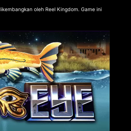
 dikembangkan oleh Reel Kingdom. Game ini
.