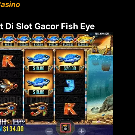
Casino
Di Slot Gacor Fish Eye