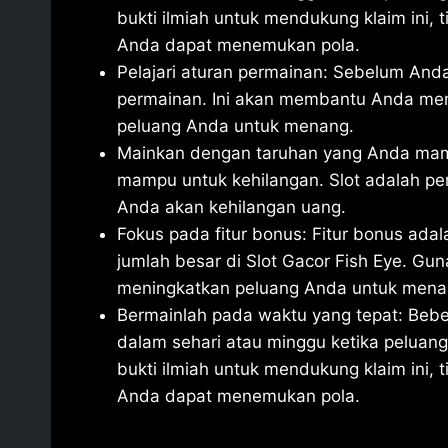
bukti ilmiah untuk mendukung klaim ini,
Anda dapat menemukan pola.
Pelajari aturan permainan: Sebelum Anda
permainan. Ini akan membantu Anda me
peluang Anda untuk menang.
Mainkan dengan taruhan yang Anda mam
mampu untuk kehilangan. Slot adalah pe
Anda akan kehilangan uang.
Fokus pada fitur bonus: Fitur bonus ad
jumlah besar di Slot Gacor Fish Eye. Gun
meningkatkan peluang Anda untuk mena
Bermainlah pada waktu yang tepat: Beb
dalam sehari atau minggu ketika peluang
bukti ilmiah untuk mendukung klaim ini,
Anda dapat menemukan pola.