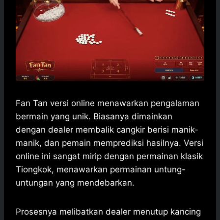
Fan Tan versi online menawarkan pengalaman
bermain yang unik. Biasanya dimainkan
dengan dealer membalik cangkir berisi manik-
manik, dan pemain memprediksi hasilnya. Versi
online ini sangat mirip dengan permainan klasik
Tiongkok, menawarkan permainan untung-
untungan yang mendebarkan.
Prosesnya melibatkan dealer menutup kancing