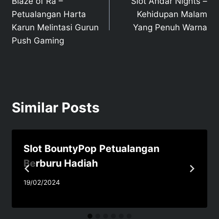
Blaze of Ra –
Slot Andar Nights –
navigation
Petualangan Harta
Kehidupan Malam
Karun Melintasi Gurun
Yang Penuh Warna
Push Gaming
Similar Posts
Slot BountyPop Petualangan
Berburu Hadiah
19/02/2024