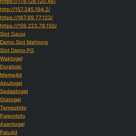
https://178.128.120.46/
http://157.245.194.2/
https://167.99.77.123/
https://159.223.78.150/
Slot Gacor
Demo Slot Mahjong
Slot Demo PG
Waktogel
Dorahoki
Meme4d
Abutogel
Sedaptogel
Gtatogel
Tempototo
Pajerototo
Asentogel
Palu4d