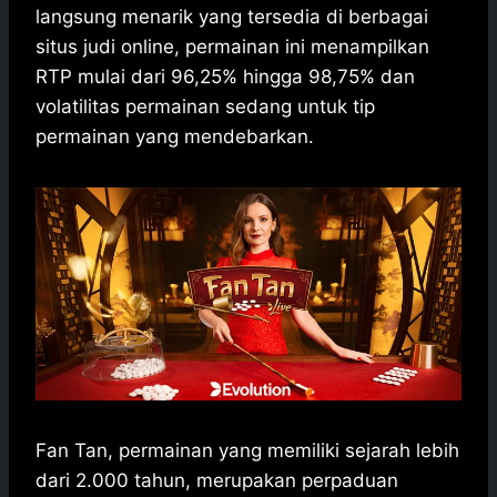
t
e
s
e
p
e
langsung menarik yang tersedia di berbagai
s
b
e
g
e
situs judi online, permainan ini menampilkan
A
o
n
r
RTP mulai dari 96,25% hingga 98,75% dan
p
o
g
a
volatilitas permainan sedang untuk tip
p
k
e
m
r
permainan yang mendebarkan.
Fan Tan, permainan yang memiliki sejarah lebih
dari 2.000 tahun, merupakan perpaduan