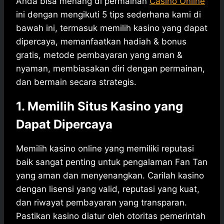
Anda bisa menang di permainan
Casino Online
ini dengan mengikuti 5 tips sederhana kami di
bawah ini, termasuk memilih kasino yang dapat
dipercaya, memanfaatkan hadiah & bonus
gratis, metode pembayaran yang aman &
nyaman, membiasakan diri dengan permainan,
dan bermain secara strategis.
1. Memilih Situs Kasino yang
Dapat Dipercaya
Memilih kasino online yang memiliki reputasi
baik sangat penting untuk pengalaman Fan Tan
yang aman dan menyenangkan. Carilah kasino
dengan lisensi yang valid, reputasi yang kuat,
dan riwayat pembayaran yang transparan.
Pastikan kasino diatur oleh otoritas pemerintah