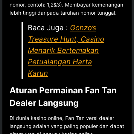
nomor, contoh: 1,2&3). Membayar kemenangan
lebih tinggi daripada taruhan nomor tunggal.
Baca Juga :
Gonzo’s
Treasure Hunt, Casino
Menarik Bertemakan
Petualangan Harta
Karun
Aturan Permainan Fan Tan
Dealer Langsung
Di dunia kasino online, Fan Tan versi dealer
langsung adalah yang paling populer dan dapat