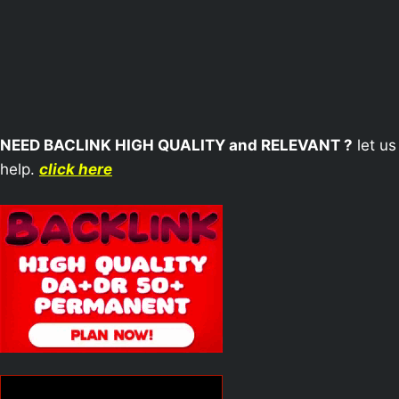
NEED BACLINK HIGH QUALITY and RELEVANT ?
let us
help.
click here