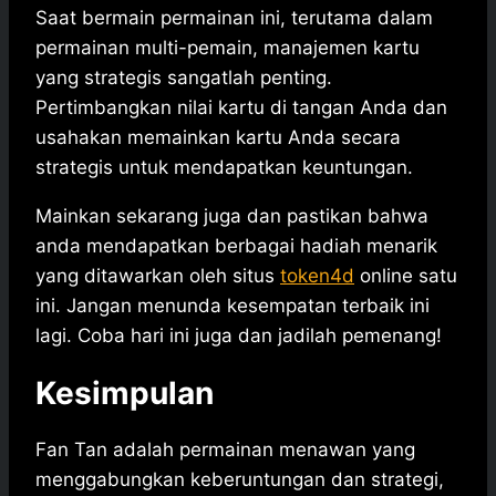
Saat bermain permainan ini, terutama dalam
permainan multi-pemain, manajemen kartu
yang strategis sangatlah penting.
Pertimbangkan nilai kartu di tangan Anda dan
usahakan memainkan kartu Anda secara
strategis untuk mendapatkan keuntungan.
Mainkan sekarang juga dan pastikan bahwa
anda mendapatkan berbagai hadiah menarik
yang ditawarkan oleh situs
token4d
online satu
ini. Jangan menunda kesempatan terbaik ini
lagi. Coba hari ini juga dan jadilah pemenang!
Kesimpulan
Fan Tan adalah permainan menawan yang
menggabungkan keberuntungan dan strategi,