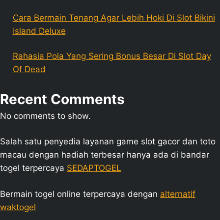
Cara Bermain Tenang Agar Lebih Hoki Di Slot Bikini
Island Deluxe
Rahasia Pola Yang Sering Bonus Besar Di Slot Day
Of Dead
Recent Comments
No comments to show.
Salah satu penyedia layanan game slot gacor dan toto
macau dengan hadiah terbesar hanya ada di bandar
togel terpercaya
SEDAPTOGEL
Bermain togel online terpercaya dengan
alternatif
waktogel