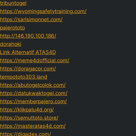
tribuntogel
https://wyomingsafetytraining.com/
https://sarlsimonnet.com/
pajerototo
http://146.190.100.186/
dorahoki
Link Alternatif ATAS4D
https://meme4dofficial.com/
https://doragacor.com/
tempototo303.land
https://abutogelcolok.com/
https://datukwaktogel.com/
https://memberpajero.com/
https://klikpalu4d.org/
https://semuttoto.store/
https://masteratas4d.com/
https://digadex.com/