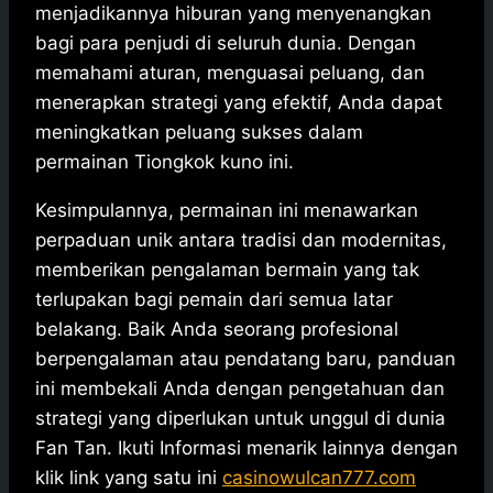
menjadikannya hiburan yang menyenangkan
bagi para penjudi di seluruh dunia. Dengan
memahami aturan, menguasai peluang, dan
menerapkan strategi yang efektif, Anda dapat
meningkatkan peluang sukses dalam
permainan Tiongkok kuno ini.
Kesimpulannya, permainan ini menawarkan
perpaduan unik antara tradisi dan modernitas,
memberikan pengalaman bermain yang tak
terlupakan bagi pemain dari semua latar
belakang. Baik Anda seorang profesional
berpengalaman atau pendatang baru, panduan
ini membekali Anda dengan pengetahuan dan
strategi yang diperlukan untuk unggul di dunia
Fan Tan. Ikuti Informasi menarik lainnya dengan
klik link yang satu ini
casinowulcan777.com