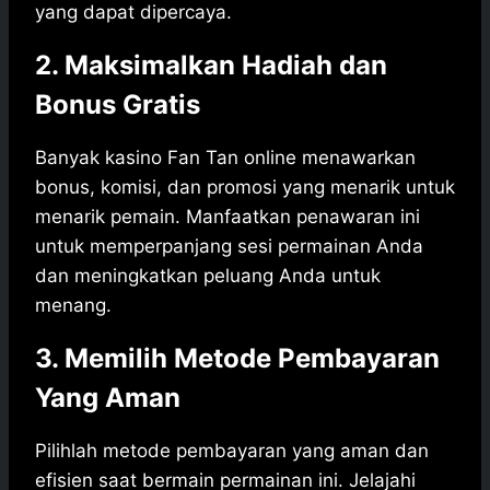
yang dapat dipercaya.
2. Maksimalkan Hadiah dan
Bonus Gratis
Banyak kasino Fan Tan online menawarkan
bonus, komisi, dan promosi yang menarik untuk
menarik pemain. Manfaatkan penawaran ini
untuk memperpanjang sesi permainan Anda
dan meningkatkan peluang Anda untuk
menang.
3. Memilih Metode Pembayaran
Yang Aman
Pilihlah metode pembayaran yang aman dan
efisien saat bermain permainan ini. Jelajahi