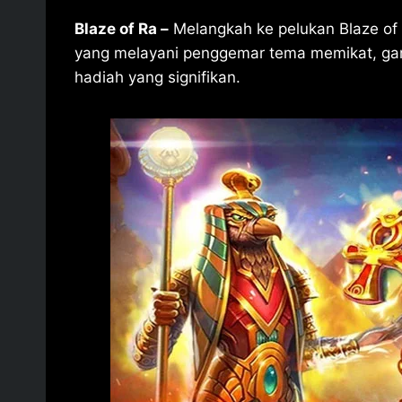
h
a
e
e
k
i
a
c
s
l
y
n
Blaze of Ra –
Melangkah ke pelukan Blaze of
t
e
s
e
p
e
yang melayani penggemar tema memikat, gam
s
b
e
g
e
hadiah yang signifikan.
A
o
n
r
p
o
g
a
p
k
e
m
r