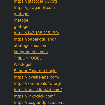
https://gtatogel168.org
https://juraganoli.com
gtatogel
gtatogel
gtatogel
https://143.198.215.169/
https://bapakgta.land/
abutogelshio.com
integremedia.com
TRIBUNTOGEL
Waktogel
Bandar Fusototo Login
https://lovelifelabs.com/
https://kantorpalu4d.org/
https://bacakitab4d.com/
https://linkoclick.com/
https://tccgrandplaza.com/