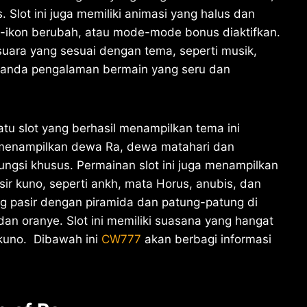
Slot ini juga memiliki animasi yang halus dan
on-ikon berubah, atau mode-mode bonus diaktifkan.
-suara yang sesuai dengan tema, seperti musik,
an anda pengalaman bermain yang seru dan
atu slot yang berhasil menampilkan tema ini
i menampilkan dewa Ra, dewa matahari dan
ungsi khusus. Permainan slot ini juga menampilkan
ir kuno, seperti ankh, mata Horus, anubis, dan
ang pasir dengan piramida dan patung-patung di
dan oranye. Slot ini memiliki suasana yang hangat
 kuno. Dibawah ini
CW777
akan berbagi informasi