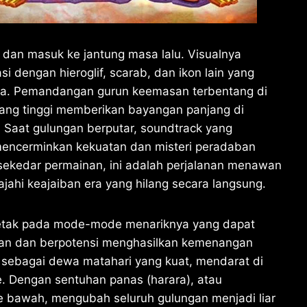
an masuk ke jantung masa lalu. Visualnya
i dengan hieroglif, scarab, dan ikon lain yang
a. Pemandangan gurun keemasan terbentang di
lang tinggi memberikan bayangan panjang di
. Saat gulungan berputar, soundtrack yang
encerminkan kekuatan dan misteri peradaban
 sekedar permainan, ini adalah perjalanan menawan
ahi keajaiban era yang hilang secara langsung.
rletak pada mode-mode menariknya yang dapat
kan dan berpotensi menghasilkan kemenangan
n sebagai dewa matahari yang kuat, mendarat di
. Dengan sentuhan panas (harara), atau
ke bawah, mengubah seluruh gulungan menjadi liar