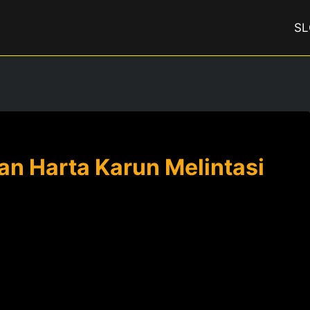
SL
gan Harta Karun Melintasi