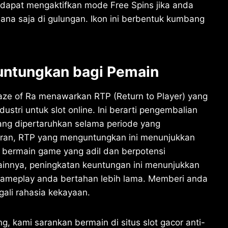
g dapat mengaktifkan mode Free Spins jika anda
mana saja di gulungan. Ikon ini berbentuk kumbang
ntungkan bagi Pemain
ze of Ra menawarkan RTP (Return to Player) yang
ustri untuk slot online. Ini berarti pengembalian
yang dipertaruhkan selama periode yang
peran, RTP yang menguntungkan ini menunjukkan
bermain game yang adil dan berpotensi
lainnya, peningkatan keuntungan ini menunjukkan
ameplay anda bertahan lebih lama. Memberi anda
ali rahasia kekayaan.
, kami sarankan bermain di situs slot gacor anti-