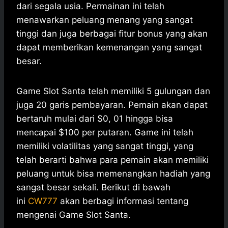
dari segala usia. Permainan ini telah
menawarkan peluang menang yang sangat
tinggi dan juga berbagai fitur bonus yang akan
dapat memberikan kemenangan yang sangat
besar.
Game Slot Santa telah memiliki 5 gulungan dan
juga 20 garis pembayaran. Pemain akan dapat
bertaruh mulai dari $0, 01 hingga bisa
mencapai $100 per putaran. Game ini telah
memiliki volatilitas yang sangat tinggi, yang
telah berarti bahwa para pemain akan memiliki
peluang untuk bisa memenangkan hadiah yang
sangat besar sekali. Berikut di bawah
ini
CW777
akan berbagi informasi tentang
mengenai Game Slot Santa.