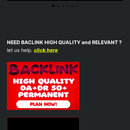
NEED BACLINK HIGH QUALITY and RELEVANT ?
let us help.
click here