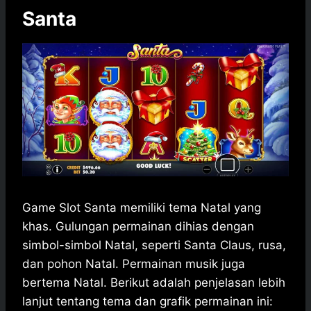
Santa
Game Slot Santa memiliki tema Natal yang
khas. Gulungan permainan dihias dengan
simbol-simbol Natal, seperti Santa Claus, rusa,
dan pohon Natal. Permainan musik juga
bertema Natal. Berikut adalah penjelasan lebih
lanjut tentang tema dan grafik permainan ini: