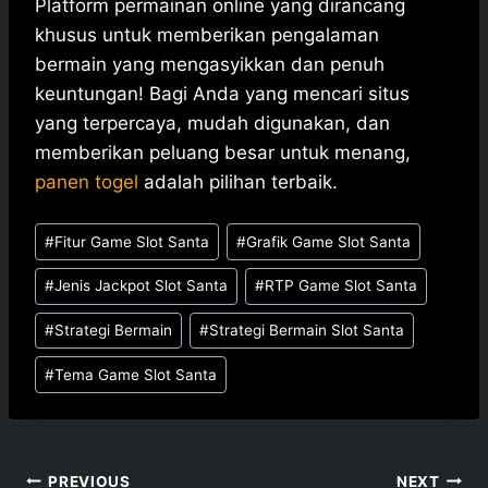
Platform permainan online yang dirancang
khusus untuk memberikan pengalaman
bermain yang mengasyikkan dan penuh
keuntungan! Bagi Anda yang mencari situs
yang terpercaya, mudah digunakan, dan
memberikan peluang besar untuk menang,
panen togel
adalah pilihan terbaik.
Post
#
Fitur Game Slot Santa
#
Grafik Game Slot Santa
Tags:
#
Jenis Jackpot Slot Santa
#
RTP Game Slot Santa
#
Strategi Bermain
#
Strategi Bermain Slot Santa
#
Tema Game Slot Santa
Post
PREVIOUS
NEXT