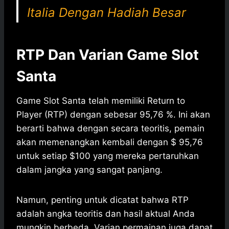
Italia Dengan Hadiah Besar
RTP Dan Varian Game Slot
Santa
Game Slot Santa telah memiliki Return to
Player (RTP) dengan sebesar 95,76 %. Ini akan
berarti bahwa dengan secara teoritis, pemain
akan memenangkan kembali dengan $ 95,76
untuk setiap $100 yang mereka pertaruhkan
dalam jangka yang sangat panjang.
Namun, penting untuk dicatat bahwa RTP
adalah angka teoritis dan hasil aktual Anda
mungkin berbeda. Varian permainan juga dapat