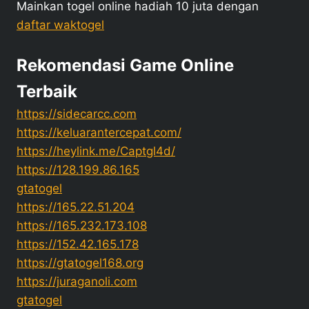
Mainkan togel online hadiah 10 juta dengan
daftar waktogel
Rekomendasi Game Online
Terbaik
https://sidecarcc.com
https://keluarantercepat.com/
https://heylink.me/Captgl4d/
https://128.199.86.165
gtatogel
https://165.22.51.204
https://165.232.173.108
https://152.42.165.178
https://gtatogel168.org
https://juraganoli.com
gtatogel