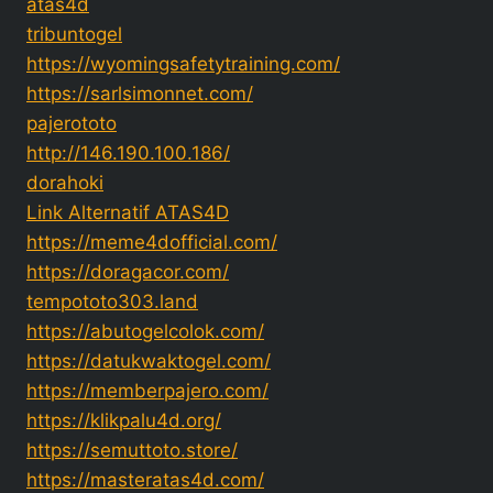
atas4d
tribuntogel
https://wyomingsafetytraining.com/
https://sarlsimonnet.com/
pajerototo
http://146.190.100.186/
dorahoki
Link Alternatif ATAS4D
https://meme4dofficial.com/
https://doragacor.com/
tempototo303.land
https://abutogelcolok.com/
https://datukwaktogel.com/
https://memberpajero.com/
https://klikpalu4d.org/
https://semuttoto.store/
https://masteratas4d.com/