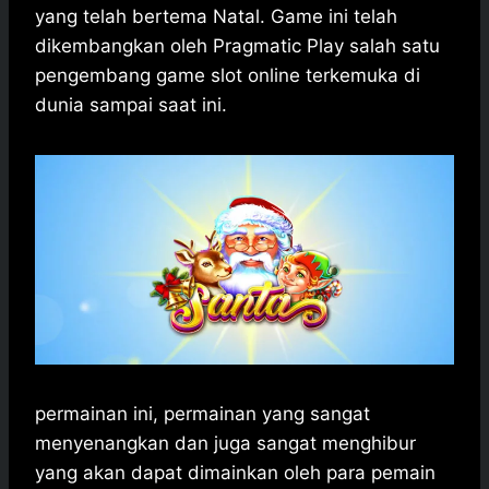
t
e
s
e
p
e
yang telah bertema Natal. Game ini telah
s
b
e
g
e
dikembangkan oleh Pragmatic Play salah satu
A
o
n
r
pengembang game slot online terkemuka di
p
o
g
a
dunia sampai saat ini.
p
k
e
m
r
permainan ini, permainan yang sangat
menyenangkan dan juga sangat menghibur
yang akan dapat dimainkan oleh para pemain