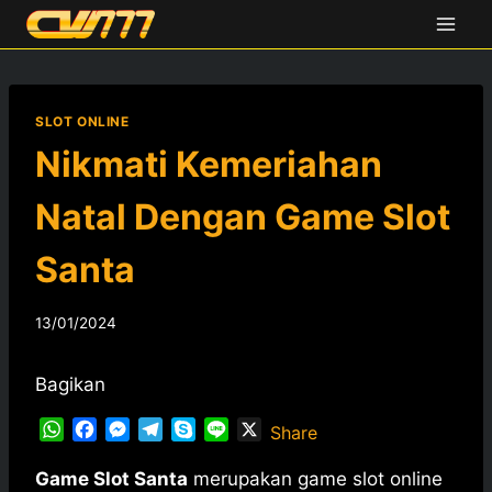
Skip
to
content
SLOT ONLINE
Nikmati Kemeriahan
Natal Dengan Game Slot
Santa
By
13/01/2024
admincaswul
Bagikan
W
F
M
T
S
L
X
Share
h
a
e
e
k
i
a
c
s
l
y
n
Game Slot Santa
merupakan game slot online