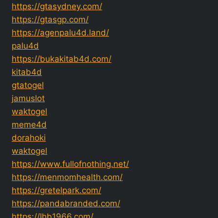
https://gtasydney.com/
https://gtasgp.com/
https://agenpalu4d.land/
palu4d
https://bukakitab4d.com/
kitab4d
gtatogel
jamuslot
waktogel
meme4d
dorahoki
waktogel
https://www.fullofnothing.net/
https://menmomhealth.com/
https://gretelpark.com/
https://pandabranded.com/
https://lhb1966.com/