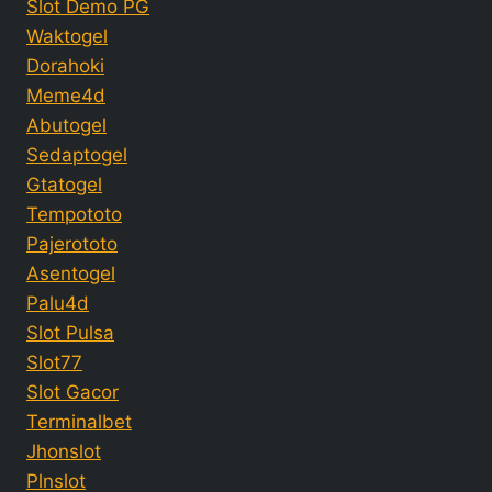
Slot Demo PG
Waktogel
Dorahoki
Meme4d
Abutogel
Sedaptogel
Gtatogel
Tempototo
Pajerototo
Asentogel
Palu4d
Slot Pulsa
Slot77
Slot Gacor
Terminalbet
Jhonslot
Plnslot