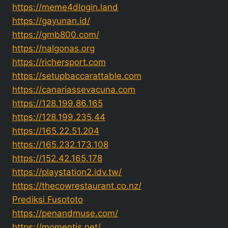
https://meme4dlogin.land
https://gayunan.id/
https://gmb800.com/
https://nalgonas.org
https://richersport.com
https://setupbaccarattable.com
https://canariassevacuna.com
https://128.199.86.165
https://128.199.235.44
https://165.22.51.204
https://165.232.173.108
https://152.42.165.178
https://playstation2.idv.tw/
https://thecowrestaurant.co.nz/
Prediksi Fusototo
https://penandmuse.com/
https://momentis.net/