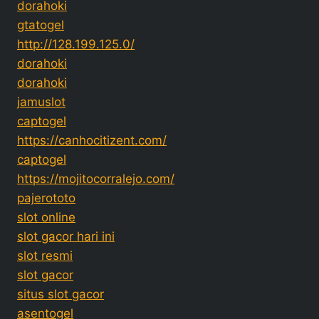
dorahoki
gtatogel
http://128.199.125.0/
dorahoki
dorahoki
jamuslot
captogel
https://canhocitizent.com/
captogel
https://mojitocorralejo.com/
pajerototo
slot online
slot gacor hari ini
slot resmi
slot gacor
situs slot gacor
asentogel