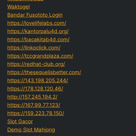
Waktogel
Bandar Fusototo Login
https://lovelifelabs.com/
https://kantorpalu4d.org/
https://bacakitab4d.com/
https://linkoclick.com/
https://tccgrandplaza.com/
https://redhat-club.org/
https://thesequelisbetter.com/
https://143.198.205.244/
https://178.128.120.46/
http://157.245.194.2/
https://167.99.77.123/
https://159.223.78.150/
Slot Gacor
Demo Slot Mahjong