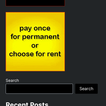
Search
Search
Recent Posts