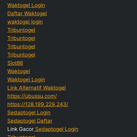
Waktogel Login
Daftar Waktogel
waktogel login
Tribuntogel
Tribuntogel
Tribuntogel
Tribuntogel
Slot88
Waktogel
Waktogel Login
Link Alternatif Waktogel
https://ubussu.com/
https://128.199.229.243/
Sedaptogel Login
Sedaptogel Daftar
Link Gacor
Sedaptogel Login