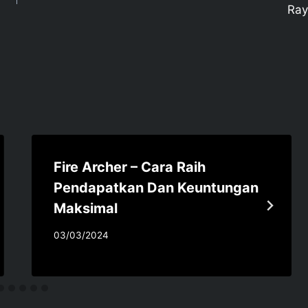
Ray
Fire Archer – Cara Raih
Pendapatkan Dan Keuntungan
Maksimal
03/03/2024