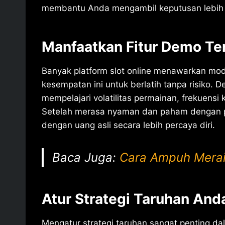
membantu Anda mengambil keputusan lebih 
Manfaatkan Fitur Demo Ter
Banyak platform slot online menawarkan m
kesempatan ini untuk berlatih tanpa risiko.
mempelajari volatilitas permainan, frekuensi
Setelah merasa nyaman dan paham dengan p
dengan uang asli secara lebih percaya diri.
Baca Juga:
Cara Ampuh Meraih
Atur Strategi Taruhan And
Mengatur strategi taruhan sangat penting da