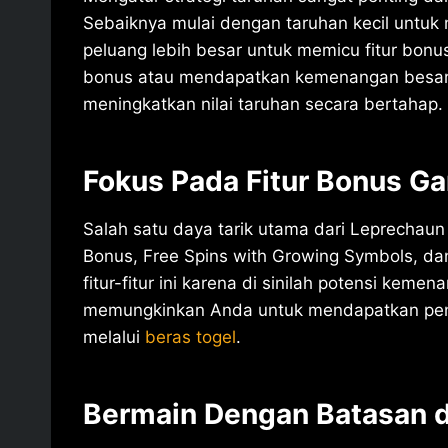
Sebaiknya mulai dengan taruhan kecil untu
peluang lebih besar untuk memicu fitur bonu
bonus atau mendapatkan kemenangan besar
meningkatkan nilai taruhan secara bertahap.
Fokus Pada Fitur Bonus G
Salah satu daya tarik utama dari Leprechaun 
Bonus, Free Spins with Growing Symbols, da
fitur-fitur ini karena di sinilah potensi ke
memungkinkan Anda untuk mendapatkan pe
melalui
beras togel
.
Bermain Dengan Batasan d