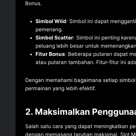
Bonus.
Simbol Wild
: Simbol ini dapat menggan
pemenang.
Simbol Scatter
: Simbol ini penting kar
peluang lebih besar untuk memenangkan 
Fitur Bonus
: Beberapa putaran dapat me
atau putaran tambahan. Fitur-fitur ini ad
Dengan memahami bagaimana setiap simbol b
permainan yang lebih efektif.
2. Maksimalkan Pengguna
Salah satu cara yang dapat meningkatkan p
dengan memasang taruhan maksimal. Slot Mo