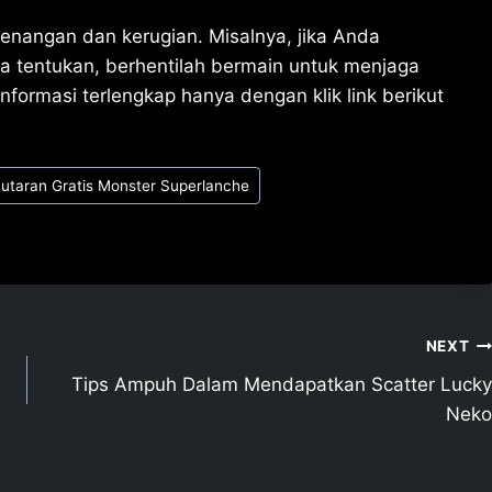
nangan dan kerugian. Misalnya, jika Anda
 tentukan, berhentilah bermain untuk menjaga
nformasi terlengkap hanya dengan klik link berikut
utaran Gratis Monster Superlanche
NEXT
Tips Ampuh Dalam Mendapatkan Scatter Lucky
Neko