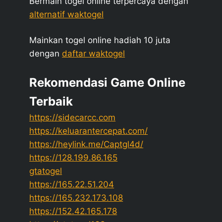
Bermain togel online terpercaya dengan
alternatif waktogel
Mainkan togel online hadiah 10 juta
dengan
daftar waktogel
Rekomendasi Game Online
Terbaik
https://sidecarcc.com
https://keluarantercepat.com/
https://heylink.me/Captgl4d/
https://128.199.86.165
gtatogel
https://165.22.51.204
https://165.232.173.108
https://152.42.165.178