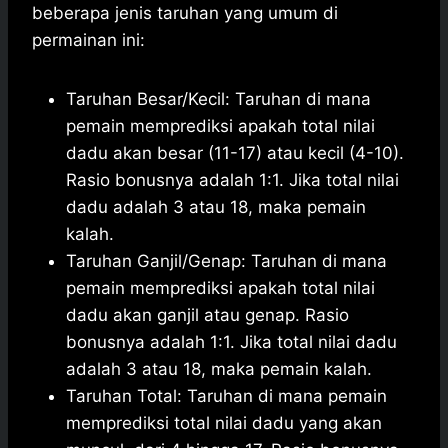
beberapa jenis taruhan yang umum di
permainan ini:
Taruhan Besar/Kecil: Taruhan di mana
pemain memprediksi apakah total nilai
dadu akan besar (11-17) atau kecil (4-10).
Rasio bonusnya adalah 1:1. Jika total nilai
dadu adalah 3 atau 18, maka pemain
kalah.
Taruhan Ganjil/Genap: Taruhan di mana
pemain memprediksi apakah total nilai
dadu akan ganjil atau genap. Rasio
bonusnya adalah 1:1. Jika total nilai dadu
adalah 3 atau 18, maka pemain kalah.
Taruhan Total: Taruhan di mana pemain
memprediksi total nilai dadu yang akan