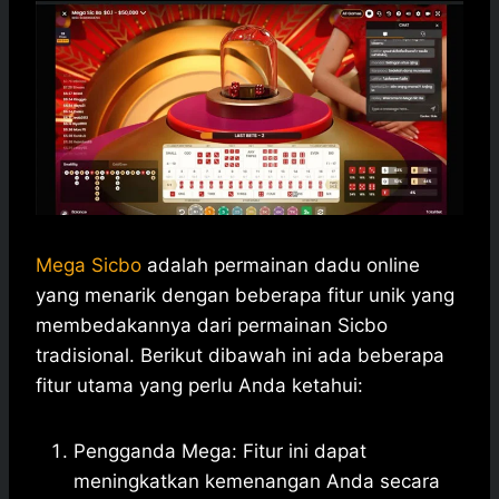
Mega Sicbo
adalah permainan dadu online
yang menarik dengan beberapa fitur unik yang
membedakannya dari permainan Sicbo
tradisional. Berikut dibawah ini ada beberapa
fitur utama yang perlu Anda ketahui:
Pengganda Mega: Fitur ini dapat
meningkatkan kemenangan Anda secara