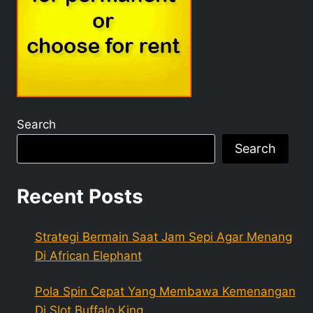
Search
Search
Recent Posts
Strategi Bermain Saat Jam Sepi Agar Menang
Di African Elephant
Pola Spin Cepat Yang Membawa Kemenangan
Di Slot Buffalo King