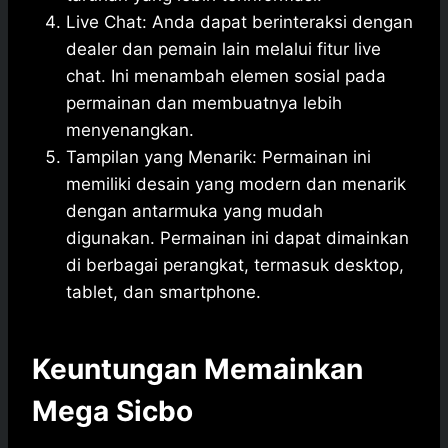
Live Chat: Anda dapat berinteraksi dengan
dealer dan pemain lain melalui fitur live
chat. Ini menambah elemen sosial pada
permainan dan membuatnya lebih
menyenangkan.
Tampilan yang Menarik: Permainan ini
memiliki desain yang modern dan menarik
dengan antarmuka yang mudah
digunakan. Permainan ini dapat dimainkan
di berbagai perangkat, termasuk desktop,
tablet, dan smartphone.
Keuntungan Memainkan
Mega Sicbo