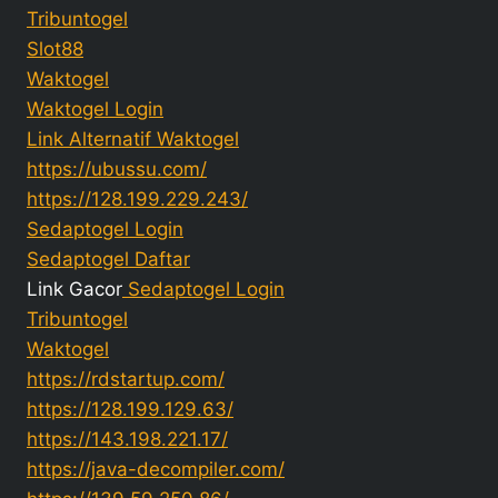
Tribuntogel
Slot88
Waktogel
Waktogel Login
Link Alternatif Waktogel
https://ubussu.com/
https://128.199.229.243/
Sedaptogel Login
Sedaptogel Daftar
Link Gacor
Sedaptogel Login
Tribuntogel
Waktogel
https://rdstartup.com/
https://128.199.129.63/
https://143.198.221.17/
https://java-decompiler.com/