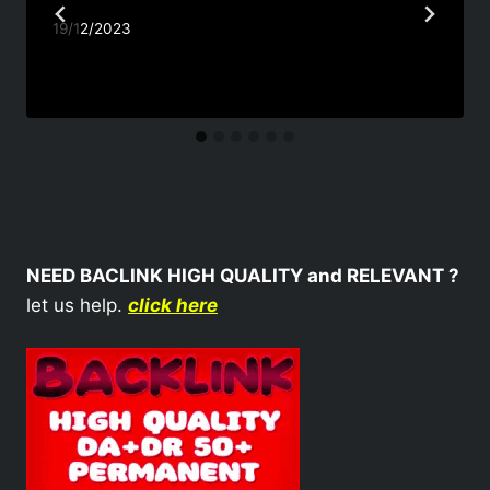
19/12/2023
NEED BACLINK HIGH QUALITY and RELEVANT ?
let us help.
click here