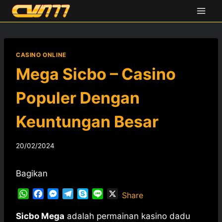
Skip
to
content
CASINO ONLINE
Mega Sicbo – Casino
Populer Dengan
Keuntungan Besar
By
20/02/2024
admincaswul
Bagikan
W
F
M
T
S
L
X
Share
h
a
e
e
k
i
a
c
s
l
y
n
Sicbo Mega
adalah permainan kasino dadu