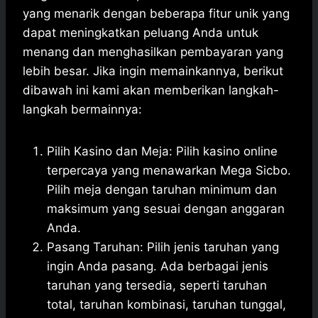
yang menarik dengan beberapa fitur unik yang
dapat meningkatkan peluang Anda untuk
menang dan menghasilkan pembayaran yang
lebih besar. Jika ingin memainkannya, berikut
dibawah ini kami akan memberikan langkah-
langkah bermainnya:
Pilih Kasino dan Meja: Pilih kasino online
terpercaya yang menawarkan Mega Sicbo.
Pilih meja dengan taruhan minimum dan
maksimum yang sesuai dengan anggaran
Anda.
Pasang Taruhan: Pilih jenis taruhan yang
ingin Anda pasang. Ada berbagai jenis
taruhan yang tersedia, seperti taruhan
total, taruhan kombinasi, taruhan tunggal,