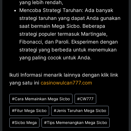
yang lebih rendah,
Mencoba Strategi Taruhan: Ada banyak
strategi taruhan yang dapat Anda gunakan
saat bermain Mega Sicbo. Beberapa
strategi populer termasuk Martingale,
Fibonacci, dan Paroli. Eksperimen dengan
strategi yang berbeda untuk menemukan
yang paling cocok untuk Anda.
Ikuti Informasi menarik lainnya dengan klik link
yang satu ini
casinowulcan777.com
Post
#
Cara Memainkan Mega Sicbo
#
CW777
Tags:
#
Fitur Mega Sicbo
#
Jenis Taruhan Mega Sicbo
#
Sicbo Mega
#
Tips Memenangkan Mega Sicbo