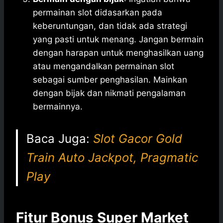
permainan slot didasarkan pada
keberuntungan, dan tidak ada strategi
yang pasti untuk menang. Jangan bermain
dengan harapan untuk menghasilkan uang
atau mengandalkan permainan slot
sebagai sumber penghasilan. Mainkan
dengan bijak dan nikmati pengalaman
bermainnya.
Baca Juga:
Slot Gacor Gold
Train Auto Jackpot, Pragmatic
Play
Fitur Bonus Super Market