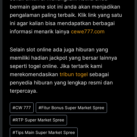
bermain game slot ini anda akan menjadikan
pengalaman paling terbaik. Klik link yang satu
ini agar kalian bisa mendapatkan berbagai
informasi menarik lainya
cewe777.com
Selain slot online ada juga hiburan yang
memiliki hadian jackpot yang bersar lainnya
seperti togel online. Jika tertarik kami
merekomendasikan
tribun togel
sebagai
penyedia hiburan yang lengkap resmi dan
terpercaya.
Post
#
CW 777
#
Fitur Bonus Super Market Spree
Tags:
#
RTP Super Market Spree
#
Tips Main Super Market Spree