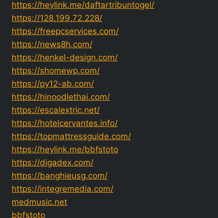
https://heylink.me/daftartribuntogel/
https://128.199.72.228/
https://freepcservices.com/
https://news8h.com/
https://henkel-design.com/
https://shomewp.com/
https://py12-ab.com/
https://hinoodlethai.com/
https://escalextric.net/
https://hotelcervantes.info/
https://topmattressguide.com/
https://heylink.me/bbfstoto
https://digadex.com/
https://banghieusg.com/
https://integremedia.com/
medmusic.net
bbfstoto