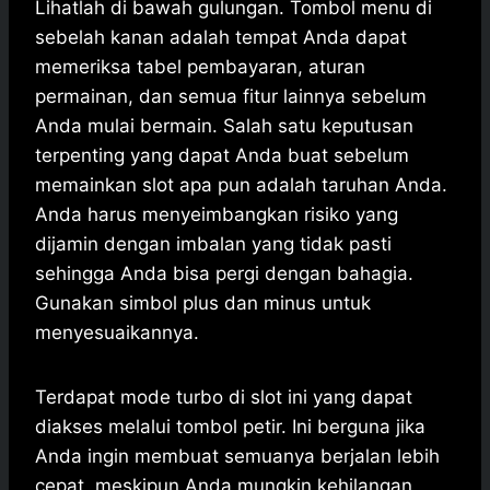
Lihatlah di bawah gulungan. Tombol menu di
sebelah kanan adalah tempat Anda dapat
memeriksa tabel pembayaran, aturan
permainan, dan semua fitur lainnya sebelum
Anda mulai bermain. Salah satu keputusan
terpenting yang dapat Anda buat sebelum
memainkan slot apa pun adalah taruhan Anda.
Anda harus menyeimbangkan risiko yang
dijamin dengan imbalan yang tidak pasti
sehingga Anda bisa pergi dengan bahagia.
Gunakan simbol plus dan minus untuk
menyesuaikannya.
Terdapat mode turbo di slot ini yang dapat
diakses melalui tombol petir. Ini berguna jika
Anda ingin membuat semuanya berjalan lebih
cepat, meskipun Anda mungkin kehilangan