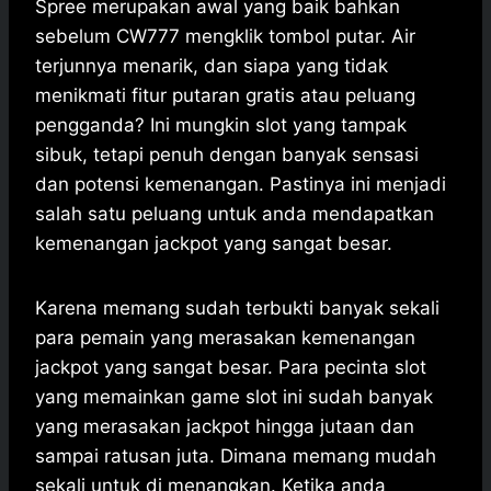
Spree merupakan awal yang baik bahkan
sebelum CW777 mengklik tombol putar. Air
terjunnya menarik, dan siapa yang tidak
menikmati fitur putaran gratis atau peluang
pengganda? Ini mungkin slot yang tampak
sibuk, tetapi penuh dengan banyak sensasi
dan potensi kemenangan. Pastinya ini menjadi
salah satu peluang untuk anda mendapatkan
kemenangan jackpot yang sangat besar.
Karena memang sudah terbukti banyak sekali
para pemain yang merasakan kemenangan
jackpot yang sangat besar. Para pecinta slot
yang memainkan game slot ini sudah banyak
yang merasakan jackpot hingga jutaan dan
sampai ratusan juta. Dimana memang mudah
sekali untuk di menangkan. Ketika anda