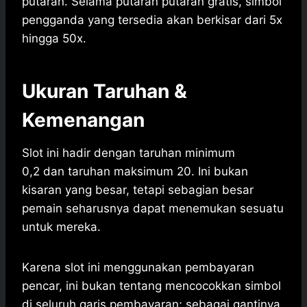
putaran. Selama putaran putaran gratis, simbol
pengganda yang tersedia akan berkisar dari 5x
hingga 50x.
Ukuran Taruhan &
Kemenangan
Slot ini hadir dengan taruhan minimum
0,2 dan taruhan maksimum 20. Ini bukan
kisaran yang besar, tetapi sebagian besar
pemain seharusnya dapat menemukan sesuatu
untuk mereka.
Karena slot ini menggunakan pembayaran
pencar, ini bukan tentang mencocokkan simbol
di seluruh garis pembayaran; sebagai gantinya,