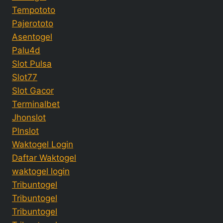
Tempototo
Pajerototo
Asentogel
Palu4d
Slot Pulsa
Slot77
Slot Gacor
Terminalbet
Jhonslot
Plnslot
Waktogel Login
Daftar Waktogel
waktogel login
Tribuntogel
Tribuntogel
Tribuntogel