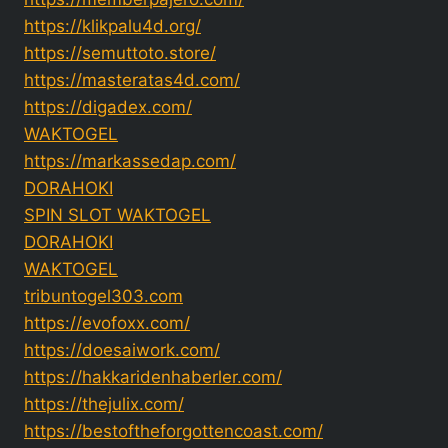
https://klikpalu4d.org/
https://semuttoto.store/
https://masteratas4d.com/
https://digadex.com/
WAKTOGEL
https://markassedap.com/
DORAHOKI
SPIN SLOT WAKTOGEL
DORAHOKI
WAKTOGEL
tribuntogel303.com
https://evofoxx.com/
https://doesaiwork.com/
https://hakkaridenhaberler.com/
https://thejulix.com/
https://bestoftheforgottencoast.com/