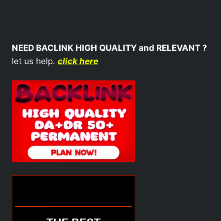
NEED BACLINK HIGH QUALITY and RELEVANT ?
let us help.
click here