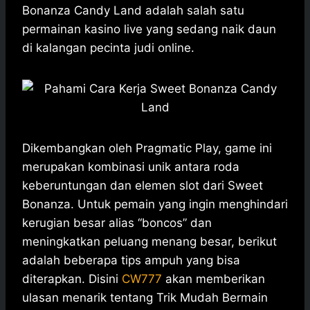
t
e
s
e
p
e
Bonanza Candy Land adalah salah satu
s
b
e
g
e
permainan kasino live yang sedang naik daun
A
o
n
r
di kalangan pecinta judi online.
p
o
g
a
p
k
e
m
r
Dikembangkan oleh Pragmatic Play, game ini
merupakan kombinasi unik antara roda
keberuntungan dan elemen slot dari Sweet
Bonanza. Untuk pemain yang ingin menghindari
kerugian besar alias “boncos” dan
meningkatkan peluang menang besar, berikut
adalah beberapa tips ampuh yang bisa
diterapkan. Disini
CW777
akan memberikan
ulasan menarik tentang Trik Mudah Bermain