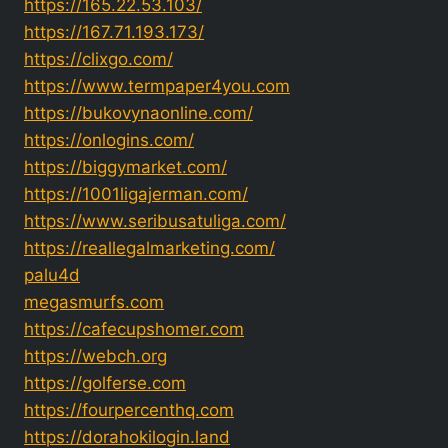
https://165.22.53.103/
https://167.71.193.173/
https://clixgo.com/
https://www.termpaper4you.com
https://bukovynaonline.com/
https://onlogins.com/
https://biggymarket.com/
https://1001ligajerman.com/
https://www.seribusatuliga.com/
https://reallegalmarketing.com/
palu4d
megasmurfs.com
https://cafecupshomer.com
https://webch.org
https://golferse.com
https://fourpercenthq.com
https://dorahokilogin.land