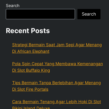
Search
Search
Recent Posts
Strategi Bermain Saat Jam Sepi Agar Menang
Di African Elephant
Pola Spin Cepat Yang Membawa Kemenangan
Di Slot Buffalo King
Tips Bermain Tanpa Berlebihan Agar Menang
Di Slot Fire Portals
Cara Bermain Tenang Agar Lebih Hoki Di Slot
Bikini Island Deluxe