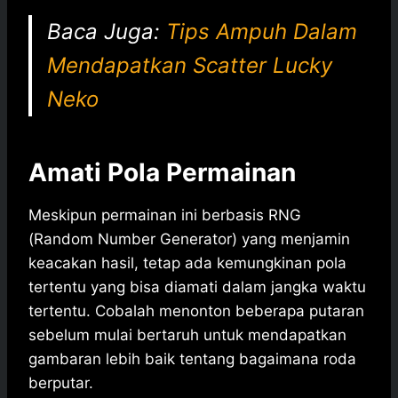
Baca Juga:
Tips Ampuh Dalam
Mendapatkan Scatter Lucky
Neko
Amati Pola Permainan
Meskipun permainan ini berbasis RNG
(Random Number Generator) yang menjamin
keacakan hasil, tetap ada kemungkinan pola
tertentu yang bisa diamati dalam jangka waktu
tertentu. Cobalah menonton beberapa putaran
sebelum mulai bertaruh untuk mendapatkan
gambaran lebih baik tentang bagaimana roda
berputar.