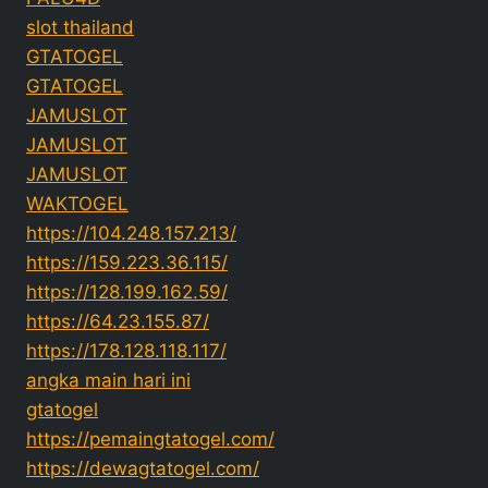
slot thailand
GTATOGEL
GTATOGEL
JAMUSLOT
JAMUSLOT
JAMUSLOT
WAKTOGEL
https://104.248.157.213/
https://159.223.36.115/
https://128.199.162.59/
https://64.23.155.87/
https://178.128.118.117/
angka main hari ini
gtatogel
https://pemaingtatogel.com/
https://dewagtatogel.com/