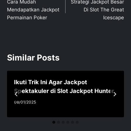
Cara Mudah
Strategi Jackpot Besar
navigation
Mendapatkan Jackpot
Di Slot The Great
Permainan Poker
Icescape
Similar Posts
Ikuti Trik Ini Agar Jackpot
Spektakuler di Slot Jackpot Hunter
08/01/2025