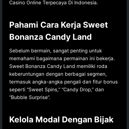
Casino Online Terpecaya Di Indonesia.
Pahami Cara Kerja Sweet
Bonanza Candy Land
Sebelum bermain, sangat penting untuk
memahami bagaimana permainan ini bekerja.
Sweet Bonanza Candy Land memiliki roda
keberuntungan dengan berbagai segmen,
termasuk angka-angka pengali dan fitur bonus
seperti “Sweet Spins,” “Candy Drop,” dan
“Bubble Surprise”.
Kelola Modal Dengan Bijak