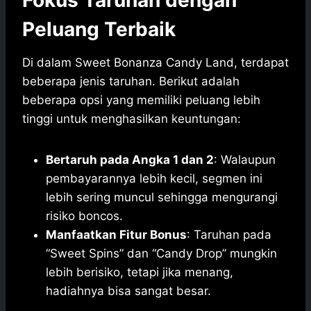
Fokus Taruhan dengan
Peluang Terbaik
Di dalam Sweet Bonanza Candy Land, terdapat
beberapa jenis taruhan. Berikut adalah
beberapa opsi yang memiliki peluang lebih
tinggi untuk menghasilkan keuntungan:
Bertaruh pada Angka 1 dan 2
: Walaupun
pembayarannya lebih kecil, segmen ini
lebih sering muncul sehingga mengurangi
risiko boncos.
Manfaatkan Fitur Bonus
: Taruhan pada
“Sweet Spins” dan “Candy Drop” mungkin
lebih berisiko, tetapi jika menang,
hadiahnya bisa sangat besar.