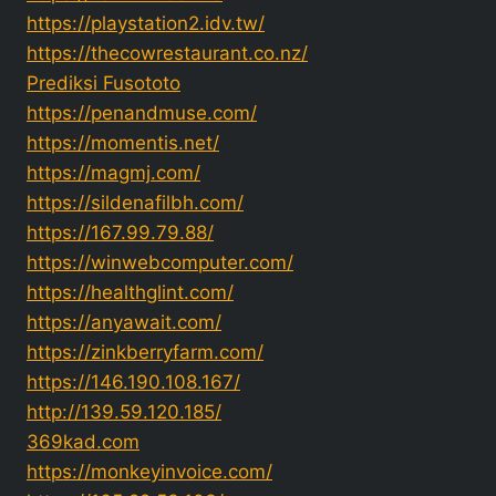
https://playstation2.idv.tw/
https://thecowrestaurant.co.nz/
Prediksi Fusototo
https://penandmuse.com/
https://momentis.net/
https://magmj.com/
https://sildenafilbh.com/
https://167.99.79.88/
https://winwebcomputer.com/
https://healthglint.com/
https://anyawait.com/
https://zinkberryfarm.com/
https://146.190.108.167/
http://139.59.120.185/
369kad.com
https://monkeyinvoice.com/