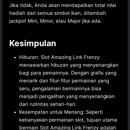
Jika tidak, Anda akan mendapatkan total nilai
hadiah dari semua simbol ikan, ditambah
jackpot Mini, Minor, atau Major jika ada.
Kesimpulan
Hiburan: Slot Amazing Link Frenzy
menawarkan hiburan yang menyenangkan
bagi para pemainnya. Dengan grafis yang
menarik dan fitur-fitur permainan yang
seru, pengalaman bermainnya bisa
menjadi pengalihan yang menyenangkan
dari rutinitas sehari-hari.
Kesempatan untuk Menang: Seperti
kebanyakan permainan slot, tujuan utama
bermain Slot Amazing Link Frenzy adalah