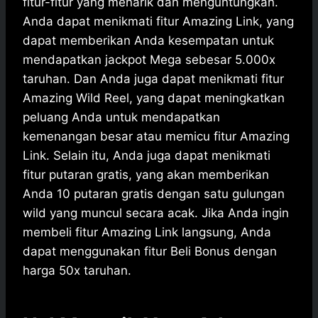
fitur-fitur yang menarik dan menguntungkan.
Anda dapat menikmati fitur Amazing Link, yang
dapat memberikan Anda kesempatan untuk
mendapatkan jackpot Mega sebesar 5.000x
taruhan. Dan Anda juga dapat menikmati fitur
Amazing Wild Reel, yang dapat meningkatkan
peluang Anda untuk mendapatkan
kemenangan besar atau memicu fitur Amazing
Link. Selain itu, Anda juga dapat menikmati
fitur putaran gratis, yang akan memberikan
Anda 10 putaran gratis dengan satu gulungan
wild yang muncul secara acak. Jika Anda ingin
membeli fitur Amazing Link langsung, Anda
dapat menggunakan fitur Beli Bonus dengan
harga 50x taruhan.