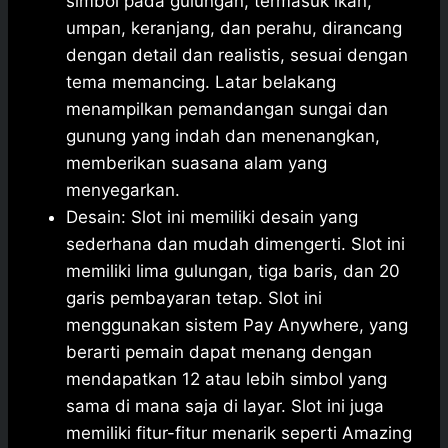
simbol pada gulungan, termasuk ikan,
umpan, keranjang, dan perahu, dirancang
dengan detail dan realistis, sesuai dengan
tema memancing. Latar belakang
menampilkan pemandangan sungai dan
gunung yang indah dan menenangkan,
memberikan suasana alam yang
menyegarkan.
Desain: Slot ini memiliki desain yang
sederhana dan mudah dimengerti. Slot ini
memiliki lima gulungan, tiga baris, dan 20
garis pembayaran tetap. Slot ini
menggunakan sistem Pay Anywhere, yang
berarti pemain dapat menang dengan
mendapatkan 12 atau lebih simbol yang
sama di mana saja di layar. Slot ini juga
memiliki fitur-fitur menarik seperti Amazing