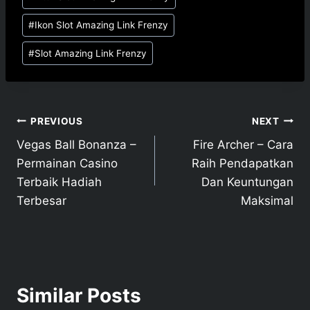
#
Ikon Slot Amazing Link Frenzy
#
Slot Amazing Link Frenzy
Post
PREVIOUS
NEXT
Vegas Ball Bonanza –
Fire Archer – Cara
navigation
Permainan Casino
Raih Pendapatkan
Terbaik Hadiah
Dan Keuntungan
Terbesar
Maksimal
Similar Posts