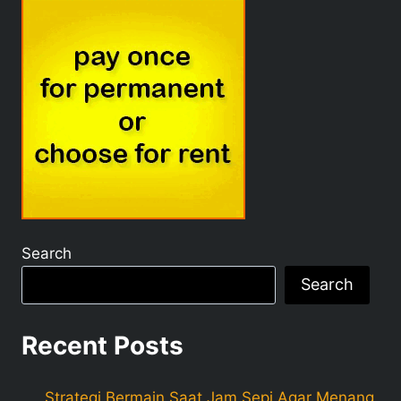
Search
Search
Recent Posts
Strategi Bermain Saat Jam Sepi Agar Menang