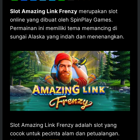
h
a
e
e
k
i
a
c
s
l
y
n
Slot Amazing Link Frenzy
merupakan slot
t
e
s
e
p
e
online yang dibuat oleh SpinPlay Games.
s
b
e
g
e
Permainan ini memiliki tema memancing di
A
o
n
r
sungai Alaska yang indah dan menenangkan.
p
o
g
a
p
k
e
m
r
Slot Amazing Link Frenzy adalah slot yang
cocok untuk pecinta alam dan petualangan.