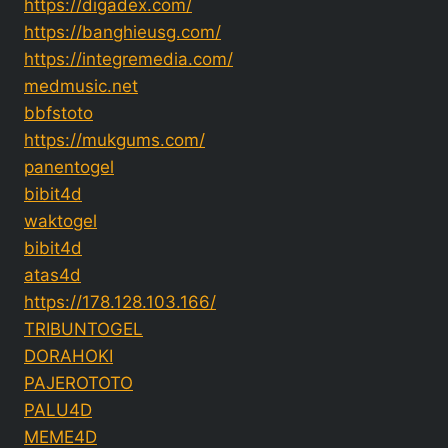
https://digadex.com/
https://banghieusg.com/
https://integremedia.com/
medmusic.net
bbfstoto
https://mukgums.com/
panentogel
bibit4d
waktogel
bibit4d
atas4d
https://178.128.103.166/
TRIBUNTOGEL
DORAHOKI
PAJEROTOTO
PALU4D
MEME4D