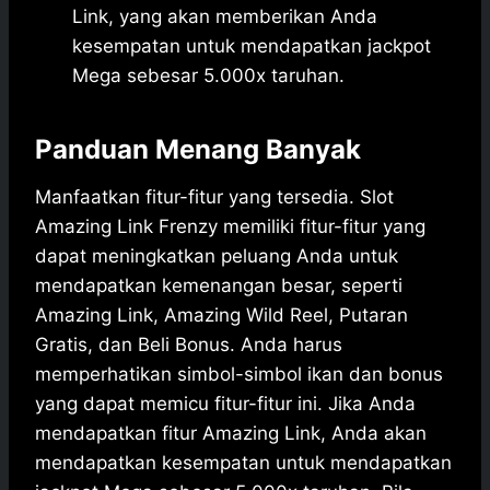
Link, yang akan memberikan Anda
kesempatan untuk mendapatkan jackpot
Mega sebesar 5.000x taruhan.
Panduan Menang Banyak
Manfaatkan fitur-fitur yang tersedia. Slot
Amazing Link Frenzy memiliki fitur-fitur yang
dapat meningkatkan peluang Anda untuk
mendapatkan kemenangan besar, seperti
Amazing Link, Amazing Wild Reel, Putaran
Gratis, dan Beli Bonus. Anda harus
memperhatikan simbol-simbol ikan dan bonus
yang dapat memicu fitur-fitur ini. Jika Anda
mendapatkan fitur Amazing Link, Anda akan
mendapatkan kesempatan untuk mendapatkan