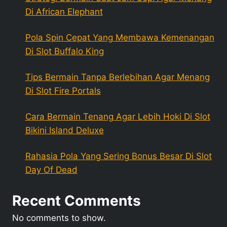
Di African Elephant
Pola Spin Cepat Yang Membawa Kemenangan
Di Slot Buffalo King
Tips Bermain Tanpa Berlebihan Agar Menang
Di Slot Fire Portals
Cara Bermain Tenang Agar Lebih Hoki Di Slot
Bikini Island Deluxe
Rahasia Pola Yang Sering Bonus Besar Di Slot
Day Of Dead
Recent Comments
No comments to show.