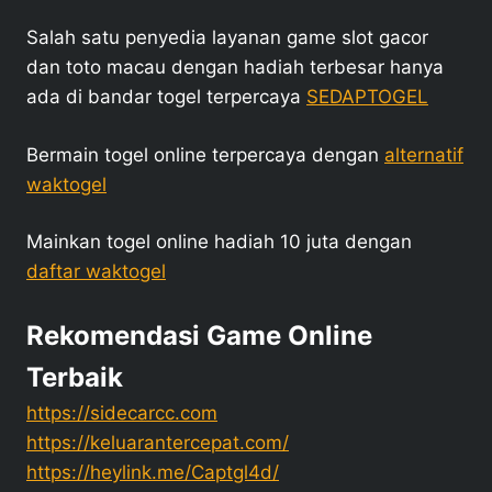
Salah satu penyedia layanan game slot gacor
dan toto macau dengan hadiah terbesar hanya
ada di bandar togel terpercaya
SEDAPTOGEL
Bermain togel online terpercaya dengan
alternatif
waktogel
Mainkan togel online hadiah 10 juta dengan
daftar waktogel
Rekomendasi Game Online
Terbaik
https://sidecarcc.com
https://keluarantercepat.com/
https://heylink.me/Captgl4d/