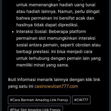
untuk memenangkan hadiah uang tunai
atau hadiah lainnya. Namun, perlu diingat
bahwa permainan ini bersifat acak dan
hasilnya tidak dapat diprediksi.
Interaksi Sosial: Beberapa platform
permainan slot memungkinkan interaksi
sosial antara pemain, seperti obrolan atau
berbagi prestasi. Ini bisa menjadi cara
untuk terhubung dengan pemain lain yang
memiliki minat yang sama.
Ikuti Informasi menarik lainnya dengan klik link
yang satu ini
casinowulcan777.com
Post
#
Cara Bermain Amazing Link Frenzy
#
CW777
Tags:
#
Fitur Slot Amazing Link Frenzy