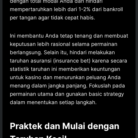
dengan total modal Anda dan hindari
mempertaruhkan lebih dari 1-2% dari bankroll
per tangan agar tidak cepat habis.
Ini membantu Anda tetap tenang dan membuat
keputusan lebih rasional selama permainan
berlangsung. Selain itu, hindari melakukan
taruhan asuransi (insurance bet) karena secara
statistik taruhan ini memberikan keuntungan
untuk kasino dan menurunkan peluang Anda
menang dalam jangka panjang. Fokuslah pada
permainan utama dan gunakan basic strategy
dalam menentukan setiap langkah.
Praktek dan Mulai dengan