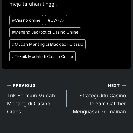
meja taruhan tinggi.
Post
#
Casino online
#
CW777
Tags:
#
Menang Jackpot di Casino Online
#
Mudah Menang di Blackjack Classic
#
Teknik Mudah di Casino Online
Post
PREVIOUS
NEXT
Trik Bermain Mudah
Strategi Jitu Casino
navigation
Menang di Casino
Dream Catcher
Craps
Menguasai Permainan