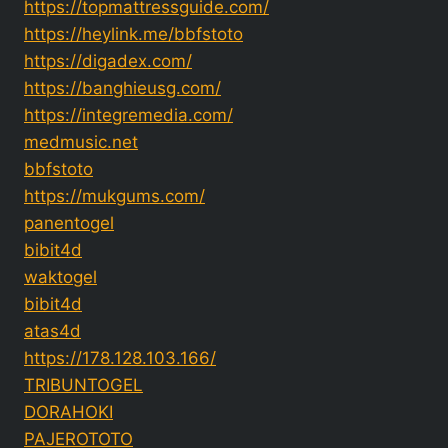
https://topmattressguide.com/
https://heylink.me/bbfstoto
https://digadex.com/
https://banghieusg.com/
https://integremedia.com/
medmusic.net
bbfstoto
https://mukgums.com/
panentogel
bibit4d
waktogel
bibit4d
atas4d
https://178.128.103.166/
TRIBUNTOGEL
DORAHOKI
PAJEROTOTO