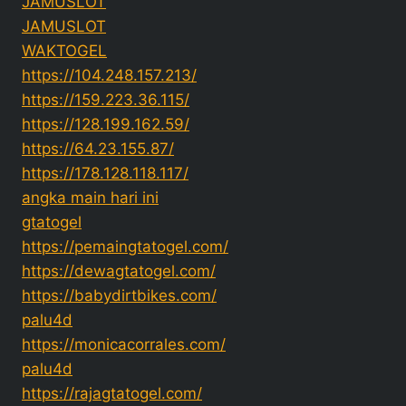
JAMUSLOT
JAMUSLOT
WAKTOGEL
https://104.248.157.213/
https://159.223.36.115/
https://128.199.162.59/
https://64.23.155.87/
https://178.128.118.117/
angka main hari ini
gtatogel
https://pemaingtatogel.com/
https://dewagtatogel.com/
https://babydirtbikes.com/
palu4d
https://monicacorrales.com/
palu4d
https://rajagtatogel.com/