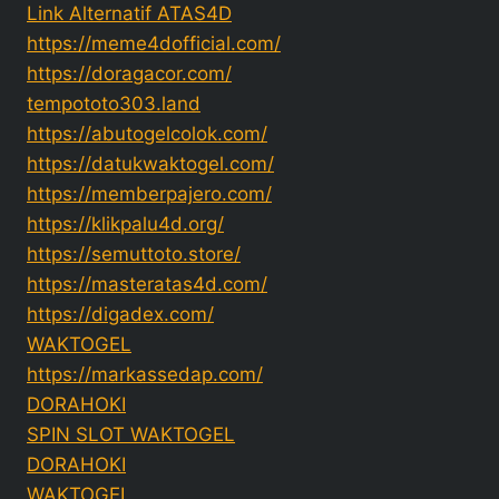
Link Alternatif ATAS4D
https://meme4dofficial.com/
https://doragacor.com/
tempototo303.land
https://abutogelcolok.com/
https://datukwaktogel.com/
https://memberpajero.com/
https://klikpalu4d.org/
https://semuttoto.store/
https://masteratas4d.com/
https://digadex.com/
WAKTOGEL
https://markassedap.com/
DORAHOKI
SPIN SLOT WAKTOGEL
DORAHOKI
WAKTOGEL