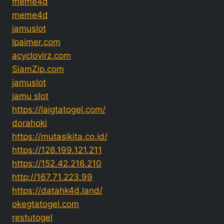
meme4d
meme4d
jamuslot
lpaimer.com
acyclovirz.com
SiamZip.com
jamuslot
jamu slot
https://laigtatogel.com/
dorahoki
https://mutasikita.co.id/
https://128.199.121.211
https://152.42.216.210
http://167.71.223.99
https://datahk4d.land/
okegtatogel.com
restutogel