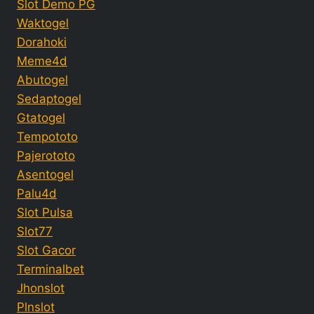
Slot Demo PG
Waktogel
Dorahoki
Meme4d
Abutogel
Sedaptogel
Gtatogel
Tempototo
Pajerototo
Asentogel
Palu4d
Slot Pulsa
Slot77
Slot Gacor
Terminalbet
Jhonslot
Plnslot