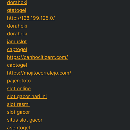
dorahoki
gtatogel
http://128.199.125.0/
dorahoki
dorahoki
jamuslot
captogel
https://canhocitizent.com/
captogel
https://mojitocorralejo.com/
pajerototo
slot online
slot gacor hari ini
slot resmi
slot gacor
situs slot gacor
asentogel