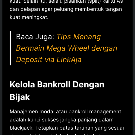
kuat. Selain itu, selalu pisahkan (split) kartu As
dan delapan agar peluang membentuk tangan
kuat meningkat.
Baca Juga:
Tips Menang
Bermain Mega Wheel dengan
Deposit via LinkAja
Kelola Bankroll Dengan
Bijak
Manajemen modal atau bankroll management
adalah kunci sukses jangka panjang dalam
blackjack. Tetapkan batas taruhan yang sesuai