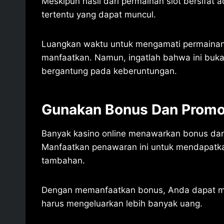
Meskipun hasil dari permainan slot bersifat
tertentu yang dapat muncul.
Luangkan waktu untuk mengamati permainan
manfaatkan. Namun, ingatlah bahwa ini buka
bergantung pada keberuntungan.
Gunakan Bonus Dan Promo
Banyak kasino online menawarkan bonus dan
Manfaatkan penawaran ini untuk mendapatkan
tambahan.
Dengan memanfaatkan bonus, Anda dapat m
harus mengeluarkan lebih banyak uang.