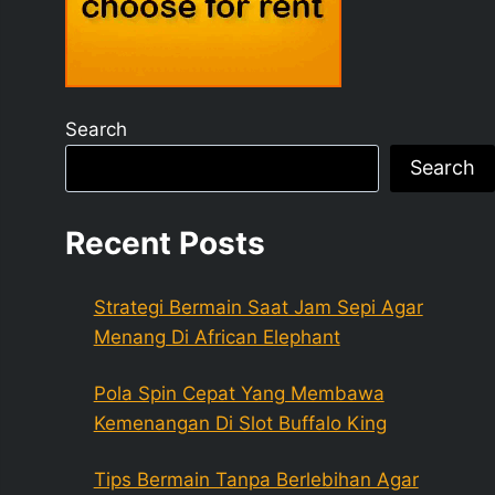
Search
Search
Recent Posts
Strategi Bermain Saat Jam Sepi Agar
Menang Di African Elephant
Pola Spin Cepat Yang Membawa
Kemenangan Di Slot Buffalo King
Tips Bermain Tanpa Berlebihan Agar