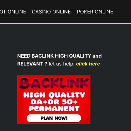
OT ONLINE
CASINO ONLINE
POKER ONLINE
NEED BACLINK HIGH QUALITY and
RELEVANT ?
let us help.
click here