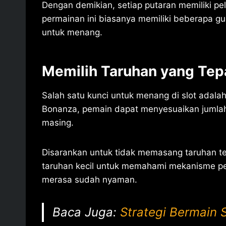
Dengan demikian, setiap putaran memiliki pe
permainan ini biasanya memiliki beberapa g
untuk menang.
Memilih Taruhan yang Tep
Salah satu kunci untuk menang di slot adala
Bonanza, pemain dapat menyesuaikan jumla
masing.
Disarankan untuk tidak memasang taruhan ter
taruhan kecil untuk memahami mekanisme pe
merasa sudah nyaman.
Baca Juga:
Strategi Bermain