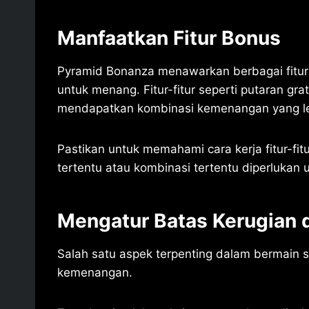
Manfaatkan Fitur Bonus
Pyramid Bonanza menawarkan berbagai fitu
untuk menang. Fitur-fitur seperti putaran gr
mendapatkan kombinasi kemenangan yang le
Pastikan untuk memahami cara kerja fitur-fit
tertentu atau kombinasi tertentu diperlukan 
Mengatur Batas Kerugian
Salah satu aspek terpenting dalam bermain 
kemenangan.