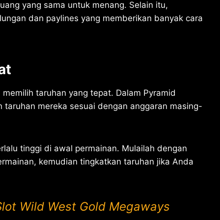
luang yang sama untuk menang. Selain itu,
ulungan dan paylines yang memberikan banyak cara
at
h memilih taruhan yang tepat. Dalam Pyramid
h taruhan mereka sesuai dengan anggaran masing-
lalu tinggi di awal permainan. Mulailah dengan
rmainan, kemudian tingkatkan taruhan jika Anda
 Slot Wild West Gold Megaways