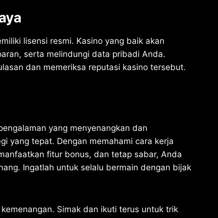
caya
miliki lisensi resmi. Kasino yang baik akan
aran, serta melindungi data pribadi Anda.
asan dan memeriksa reputasi kasino tersebut.
i pengalaman yang menyenangkan dan
gi yang tepat. Dengan memahami cara kerja
manfaatkan fitur bonus, dan tetap sabar, Anda
ng. Ingatlah untuk selalu bermain dengan bijak
h kemenangan. Simak dan
ikuti terus untuk trik