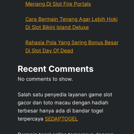
Menang Di Slot Fire Portals
Cara Bermain Tenang Agar Lebih Hoki
Di Slot Bikini Island Deluxe
Rahasia Pola Yang Sering Bonus Besar
Di Slot Day Of Dead
Recent Comments
No comments to show.
Salah satu penyedia layanan game slot
gacor dan toto macau dengan hadiah
terbesar hanya ada di bandar togel
terpercaya
SEDAPTOGEL