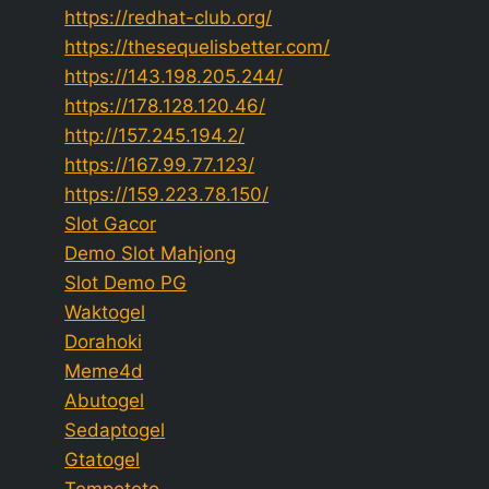
https://redhat-club.org/
https://thesequelisbetter.com/
https://143.198.205.244/
https://178.128.120.46/
http://157.245.194.2/
https://167.99.77.123/
https://159.223.78.150/
Slot Gacor
Demo Slot Mahjong
Slot Demo PG
Waktogel
Dorahoki
Meme4d
Abutogel
Sedaptogel
Gtatogel
Tempototo