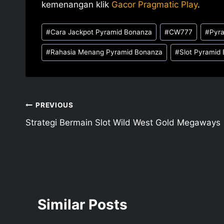
kemenangan klik
Gacor Pragmatic Play
.
Post
#
Cara Jackpot Pyramid Bonanza
#
CW777
#
Pyr
Tags:
#
Rahasia Menang Pyramid Bonanza
#
Slot Pyramid
Post
PREVIOUS
Strategi Bermain Slot Wild West Gold Megaways
navigation
Similar Posts