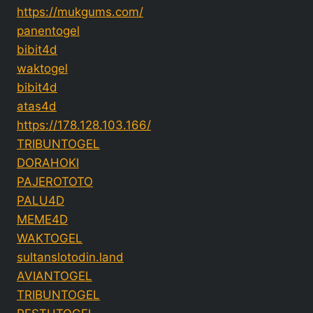
https://mukgums.com/
panentogel
bibit4d
waktogel
bibit4d
atas4d
https://178.128.103.166/
TRIBUNTOGEL
DORAHOKI
PAJEROTOTO
PALU4D
MEME4D
WAKTOGEL
sultanslotodin.land
AVIANTOGEL
TRIBUNTOGEL