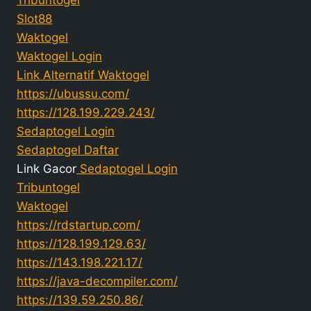
Slot88
Waktogel
Waktogel Login
Link Alternatif Waktogel
https://ubussu.com/
https://128.199.229.243/
Sedaptogel Login
Sedaptogel Daftar
Link Gacor
Sedaptogel Login
Tribuntogel
Waktogel
https://rdstartup.com/
https://128.199.129.63/
https://143.198.221.17/
https://java-decompiler.com/
https://139.59.250.86/