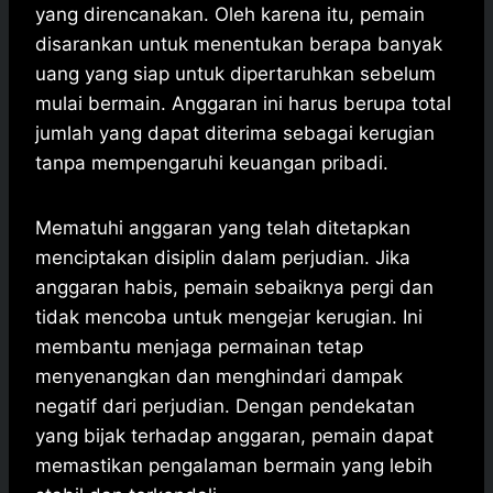
yang direncanakan. Oleh karena itu, pemain
disarankan untuk menentukan berapa banyak
uang yang siap untuk dipertaruhkan sebelum
mulai bermain. Anggaran ini harus berupa total
jumlah yang dapat diterima sebagai kerugian
tanpa mempengaruhi keuangan pribadi.
Mematuhi anggaran yang telah ditetapkan
menciptakan disiplin dalam perjudian. Jika
anggaran habis, pemain sebaiknya pergi dan
tidak mencoba untuk mengejar kerugian. Ini
membantu menjaga permainan tetap
menyenangkan dan menghindari dampak
negatif dari perjudian. Dengan pendekatan
yang bijak terhadap anggaran, pemain dapat
memastikan pengalaman bermain yang lebih