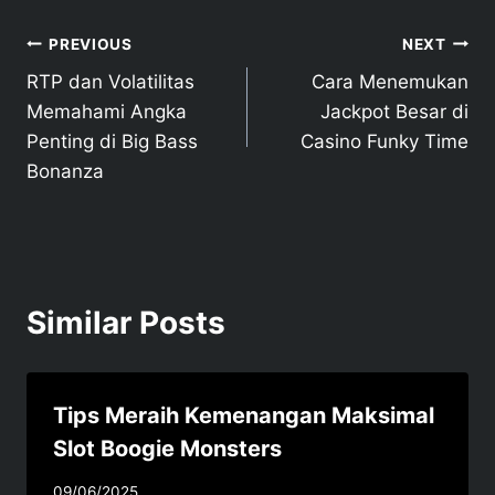
Post
PREVIOUS
NEXT
RTP dan Volatilitas
Cara Menemukan
navigation
Memahami Angka
Jackpot Besar di
Penting di Big Bass
Casino Funky Time
Bonanza
Similar Posts
Tips Meraih Kemenangan Maksimal
Slot Boogie Monsters
09/06/2025