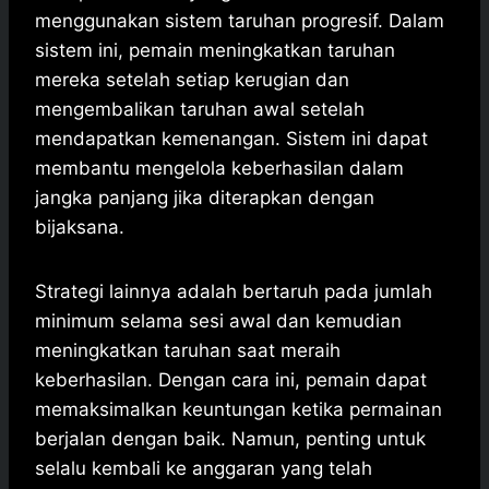
menggunakan sistem taruhan progresif. Dalam
sistem ini, pemain meningkatkan taruhan
mereka setelah setiap kerugian dan
mengembalikan taruhan awal setelah
mendapatkan kemenangan. Sistem ini dapat
membantu mengelola keberhasilan dalam
jangka panjang jika diterapkan dengan
bijaksana.
Strategi lainnya adalah bertaruh pada jumlah
minimum selama sesi awal dan kemudian
meningkatkan taruhan saat meraih
keberhasilan. Dengan cara ini, pemain dapat
memaksimalkan keuntungan ketika permainan
berjalan dengan baik. Namun, penting untuk
selalu kembali ke anggaran yang telah