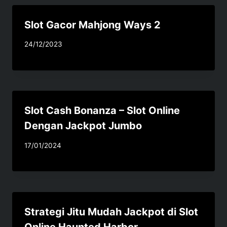
Slot Gacor Mahjong Ways 2
24/12/2023
Slot Cash Bonanza – Slot Online
Dengan Jackpot Jumbo
17/01/2024
Strategi Jitu Mudah Jackpot di Slot