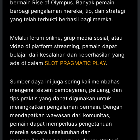
bermain Rise of Olympus. Banyak pemain
berbagi pengalaman mereka, tip, dan strategi
yang telah terbukti berhasil bagi mereka.
Melalui forum online, grup media sosial, atau
video di platform streaming, pemain dapat
belajar dari kesalahan dan keberhasilan yang
ada di dalam
SLOT PRAGMATIC PLAY
.
Sumber daya ini juga sering kali membahas
mengenai sistem pembayaran, peluang, dan
tips praktis yang dapat digunakan untuk
meningkatkan pengalaman bermain. Dengan
mendapatkan wawasan dari komunitas,
pemain dapat memperluas pengetahuan
mereka secara keseluruhan dan