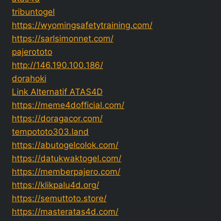
tribuntogel
https://wyomingsafetytraining.com/
https://sarlsimonnet.com/
pajerototo
http://146.190.100.186/
dorahoki
Link Alternatif ATAS4D
https://meme4dofficial.com/
https://doragacor.com/
tempototo303.land
https://abutogelcolok.com/
https://datukwaktogel.com/
https://memberpajero.com/
https://klikpalu4d.org/
https://semuttoto.store/
https://masteratas4d.com/