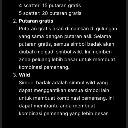
4 scatter: 15 putaran gratis
5 scatter: 20 putaran gratis
Putaran gratis
Putaran gratis akan dimainkan di gulungan
yang sama dengan putaran asli. Selama
putaran gratis, semua simbol badak akan
diubah menjadi simbol wild. Ini memberi
anda peluang lebih besar untuk membuat
kombinasi pemenang.
Wild
Simbol badak adalah simbol wild yang
dapat menggantikan semua simbol lain
untuk membuat kombinasi pemenang. Ini
dapat membantu anda membuat
kombinasi pemenang yang lebih besar.