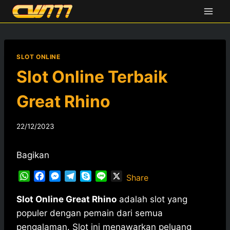
Skip
to
content
SLOT ONLINE
Slot Online Terbaik
Great Rhino
By
22/12/2023
admincaswul
Bagikan
W
F
M
T
S
L
X
Share
h
a
e
e
k
i
a
c
s
l
y
n
Slot Online Great Rhino
adalah slot yang
t
e
s
e
p
e
populer dengan pemain dari semua
s
b
e
g
e
pengalaman. Slot ini menawarkan peluang