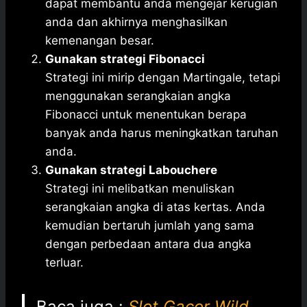
dapat membantu anda mengejar kerugian
anda dan akhirnya menghasilkan
kemenangan besar.
Gunakan strategi Fibonacci
Strategi ini mirip dengan Martingale, tetapi
menggunakan serangkaian angka
Fibonacci untuk menentukan berapa
banyak anda harus meningkatkan taruhan
anda.
Gunakan strategi Labouchere
Strategi ini melibatkan menuliskan
serangkaian angka di atas kertas. Anda
kemudian bertaruh jumlah yang sama
dengan perbedaan antara dua angka
terluar.
Baca juga :
Slot Gacor Wild