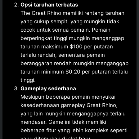
Opsi taruhan terbatas
The Great Rhino memiliki rentang taruhan
yang cukup sempit, yang mungkin tidak
cocok untuk semua pemain. Pemain
berperingkat tinggi mungkin menganggap
taruhan maksimum $100 per putaran
terlalu rendah, sementara pemain
beranggaran rendah mungkin menganggap
taruhan minimum $0,20 per putaran terlalu
tinggi.
Gameplay sederhana
Meskipun beberapa pemain menyukai
kesederhanaan gameplay Great Rhino,
yang lain mungkin menganggapnya terlalu
mendasar. Game ini tidak memiliki
beberapa fitur yang lebih kompleks seperti
yang ditemukan di slot baru.