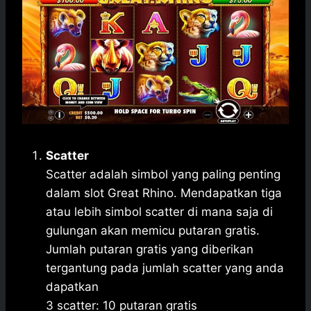
Scatter
Scatter adalah simbol yang paling penting
dalam slot Great Rhino. Mendapatkan tiga
atau lebih simbol scatter di mana saja di
gulungan akan memicu putaran gratis.
Jumlah putaran gratis yang diberikan
tergantung pada jumlah scatter yang anda
dapatkan
3 scatter: 10 putaran gratis