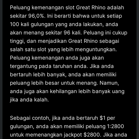
Peluang kemenangan slot Great Rhino adalah
sekitar 96,0%. Ini berarti bahwa untuk setiap
100 kali gulungan yang anda lakukan, anda
akan menang sekitar 96 kali. Peluang ini cukup
tinggi, dan menjadikan Great Rhino sebagai
salah satu slot yang lebih menguntungkan.
Peluang kemenangan anda juga akan
tergantung pada taruhan anda. Jika anda
bertaruh lebih banyak, anda akan memiliki
peluang lebih besar untuk menang. Namun,
anda juga akan kehilangan lebih banyak uang
jika anda kalah.
Sebagai contoh, jika anda bertaruh $1 per
gulungan, anda akan memiliki peluang 1:2800
untuk memenangkan jackpot $2800. Jika anda