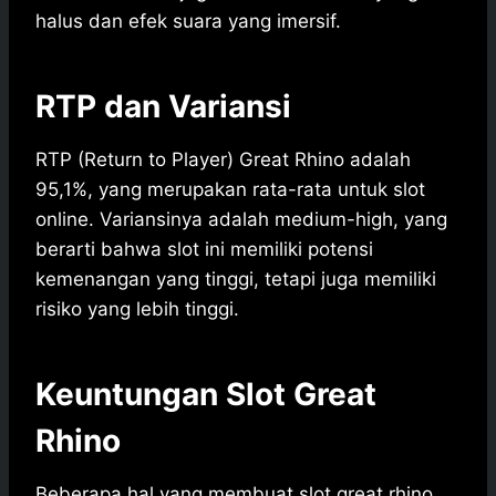
halus dan efek suara yang imersif.
RTP dan Variansi
RTP (Return to Player) Great Rhino adalah
95,1%, yang merupakan rata-rata untuk slot
online. Variansinya adalah medium-high, yang
berarti bahwa slot ini memiliki potensi
kemenangan yang tinggi, tetapi juga memiliki
risiko yang lebih tinggi.
Keuntungan Slot Great
Rhino
Beberapa hal yang membuat slot great rhino