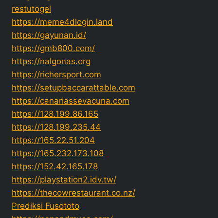
restutogel
https://meme4dlogin.land
https://gayunan.id/
https://gmb800.com/
https://nalgonas.org
https://richersport.com
https://setupbaccarattable.com
https://canariassevacuna.com
https://128.199.86.165
https://128.199.235.44
https://165.22.51.204
https://165.232.173.108
https://152.42.165.178
https://playstation2.idv.tw/
https://thecowrestaurant.co.nz/
Prediksi Fusototo