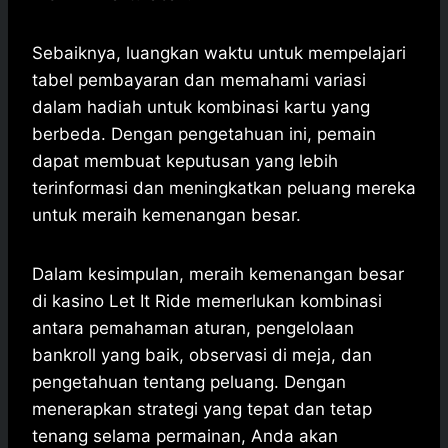
Sebaiknya, luangkan waktu untuk mempelajari
tabel pembayaran dan memahami variasi
dalam hadiah untuk kombinasi kartu yang
berbeda. Dengan pengetahuan ini, pemain
dapat membuat keputusan yang lebih
terinformasi dan meningkatkan peluang mereka
untuk meraih kemenangan besar.
Dalam kesimpulan, meraih kemenangan besar
di kasino Let It Ride memerlukan kombinasi
antara pemahaman aturan, pengelolaan
bankroll yang baik, observasi di meja, dan
pengetahuan tentang peluang. Dengan
menerapkan strategi yang tepat dan tetap
tenang selama permainan, Anda akan