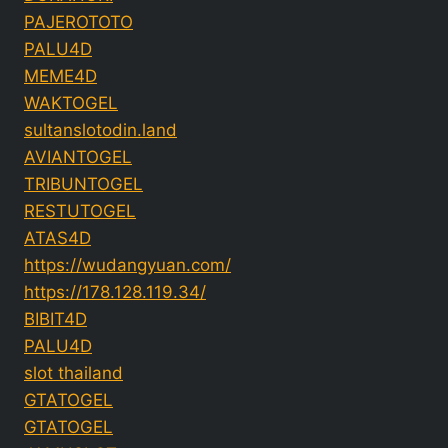
PAJEROTOTO
PALU4D
MEME4D
WAKTOGEL
sultanslotodin.land
AVIANTOGEL
TRIBUNTOGEL
RESTUTOGEL
ATAS4D
https://wudangyuan.com/
https://178.128.119.34/
BIBIT4D
PALU4D
slot thailand
GTATOGEL
GTATOGEL