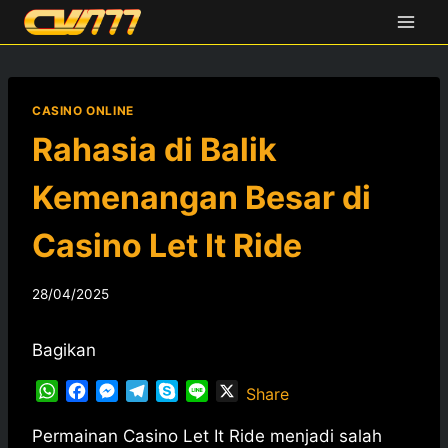
Skip
to
content
CASINO ONLINE
Rahasia di Balik
Kemenangan Besar di
Casino Let It Ride
By
28/04/2025
admincaswul
Bagikan
W
F
M
T
S
L
X
Share
h
a
e
e
k
i
a
c
s
l
y
n
Permainan Casino Let It Ride menjadi salah