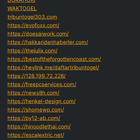
DORAHOKI
WAKTOGEL
tribuntogel303.com
https://evofoxx.com/
https://doesaiwork.com/
https://hakkaridenhaberler.com/
https://thejulix.com/
https://bestoftheforgottencoast.com/
https://heylink.me/daftartribuntogel/
https://128.199.72.228/
https://freepcservices.com/
https://news8h.com/
https://henkel-design.com/
https://shomewp.com/
https://py12-ab.com/
https://hinoodlethai.com/
https://escalextric.net/