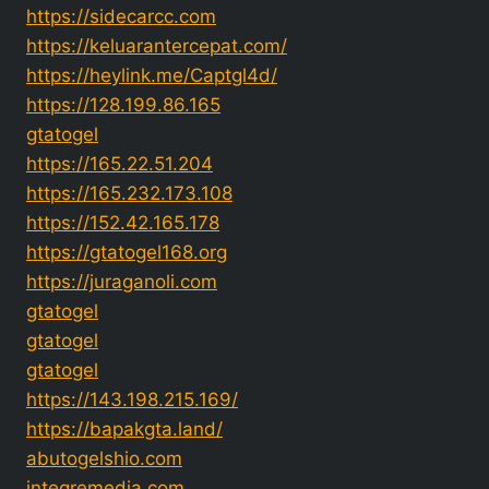
https://sidecarcc.com
https://keluarantercepat.com/
https://heylink.me/Captgl4d/
https://128.199.86.165
gtatogel
https://165.22.51.204
https://165.232.173.108
https://152.42.165.178
https://gtatogel168.org
https://juraganoli.com
gtatogel
gtatogel
gtatogel
https://143.198.215.169/
https://bapakgta.land/
abutogelshio.com
integremedia.com