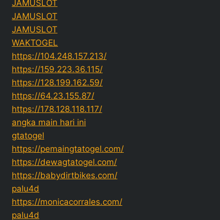
JAMUSLOT
JAMUSLOT
JAMUSLOT
WAKTOGEL
https://104.248.157.213/
https://159.223.36.115/
https://128.199.162.59/
https://64.23.155.87/
https://178.128.118.117/
angka main hari ini
gtatogel
https://pemaingtatogel.com/
https://dewagtatogel.com/
https://babydirtbikes.com/
palu4d
https://monicacorrales.com/
palu4d