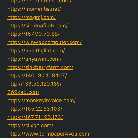
https://penandmuse.com/
https://momentis.net/
https://magmj.com/
https://sildenafilbh.com/
https://167.99.79.88/
https://winwebcomputer.com/
https://healthglint.com/
https://anyawait.com/
https://zinkberryfarm.com/
https://146.190.108.167/
http://139.59.120.185/
369kad.com
https://monkeyinvoice.com/
https://165.22.53.103/
https://167.71.193.173/
https://clixgo.com/
https://www.termpaper4you.com