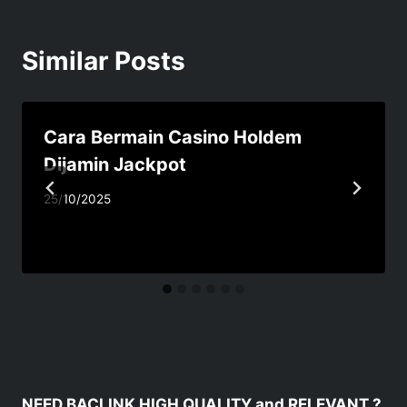
Similar Posts
Cara Bermain Casino Holdem
Dijamin Jackpot
25/10/2025
NEED BACLINK HIGH QUALITY and RELEVANT ?