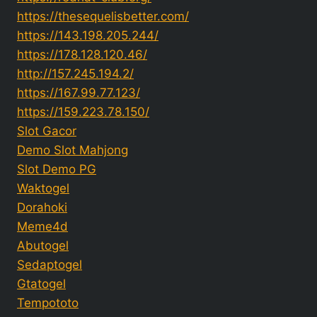
https://thesequelisbetter.com/
https://143.198.205.244/
https://178.128.120.46/
http://157.245.194.2/
https://167.99.77.123/
https://159.223.78.150/
Slot Gacor
Demo Slot Mahjong
Slot Demo PG
Waktogel
Dorahoki
Meme4d
Abutogel
Sedaptogel
Gtatogel
Tempototo