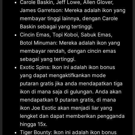
Carole Baskin, Jeff Lowe, Allen Glover,
James Garretson: Mereka adalah ikon yang
membayar tinggi lainnya, dengan Carole
Baskin sebagai yang tertinggi.
Cincin Emas, Topi Koboi, Sabuk Emas,
Botol Minuman: Mereka adalah ikon yang
membayar rendah, dengan cincin emas
sebagai yang tertinggi.
Exotic Spins: Ikon ini adalah ikon bonus
yang dapat mengaktifkankan mode
putaran gratis jika anda mendapatkan tiga
ikon di mana saja di gulungan. Anda akan
mendapatkan 9 putaran gratis, di mana
ikon Joe Exotic akan menjadi liar yang
lengket dan dapat memberikan pengganda
hingga 15x.
Tiger Bounty: Ikon ini adalah ikon bonus