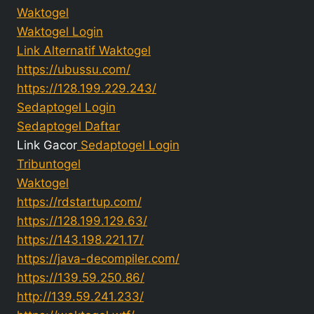
Waktogel
Waktogel Login
Link Alternatif Waktogel
https://ubussu.com/
https://128.199.229.243/
Sedaptogel Login
Sedaptogel Daftar
Link Gacor
Sedaptogel Login
Tribuntogel
Waktogel
https://rdstartup.com/
https://128.199.129.63/
https://143.198.221.17/
https://java-decompiler.com/
https://139.59.250.86/
http://139.59.241.233/