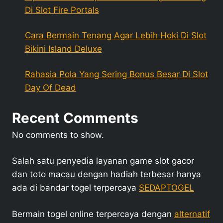
Di Slot Fire Portals
Cara Bermain Tenang Agar Lebih Hoki Di Slot
Bikini Island Deluxe
Rahasia Pola Yang Sering Bonus Besar Di Slot
Day Of Dead
Recent Comments
No comments to show.
Salah satu penyedia layanan game slot gacor
dan toto macau dengan hadiah terbesar hanya
ada di bandar togel terpercaya
SEDAPTOGEL
Bermain togel online terpercaya dengan
alternatif