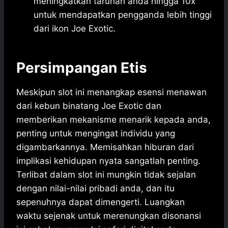
meningkatkan taruhan anda hingga 10x
untuk mendapatkan pengganda lebih tinggi
dari ikon Joe Exotic.
Persimpangan Etis
Meskipun slot ini menangkap esensi menawan
dari kebun binatang Joe Exotic dan
memberikan mekanisme menarik kepada anda,
penting untuk mengingat individu yang
digambarkannya. Memisahkan hiburan dari
implikasi kehidupan nyata sangatlah penting.
Terlibat dalam slot ini mungkin tidak sejalan
dengan nilai-nilai pribadi anda, dan itu
sepenuhnya dapat dimengerti. Luangkan
waktu sejenak untuk merenungkan disonansi