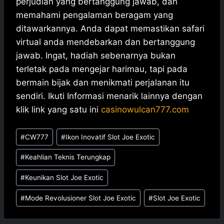
perjudian yang bertanggung jawab, dan
memahami pengalaman beragam yang
ditawarkannya. Anda dapat memastikan safari
virtual anda mendebarkan dan bertanggung
jawab. Ingat, hadiah sebenarnya bukan
terletak pada mengejar harimau, tapi pada
bermain bijak dan menikmati perjalanan itu
sendiri. Ikuti Informasi menarik lainnya dengan
klik link yang satu ini
casinowulcan777.com
Post
#
CW777
#
Ikon Inovatif Slot Joe Exotic
Tags:
#
Keahlian Teknis Terungkap
#
Keunikan Slot Joe Exotic
#
Mode Revolusioner Slot Joe Exotic
#
Slot Joe Exotic