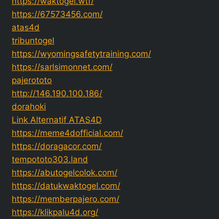
https://waktogel.wtf/
https://67573456.com/
atas4d
tribuntogel
https://wyomingsafetytraining.com/
https://sarlsimonnet.com/
pajerototo
http://146.190.100.186/
dorahoki
Link Alternatif ATAS4D
https://meme4dofficial.com/
https://doragacor.com/
tempototo303.land
https://abutogelcolok.com/
https://datukwaktogel.com/
https://memberpajero.com/
https://klikpalu4d.org/