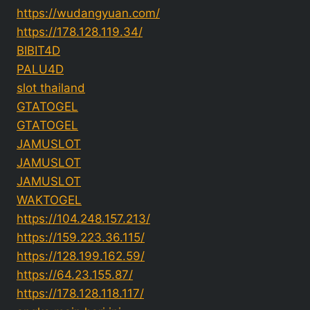
https://wudangyuan.com/
https://178.128.119.34/
BIBIT4D
PALU4D
slot thailand
GTATOGEL
GTATOGEL
JAMUSLOT
JAMUSLOT
JAMUSLOT
WAKTOGEL
https://104.248.157.213/
https://159.223.36.115/
https://128.199.162.59/
https://64.23.155.87/
https://178.128.118.117/