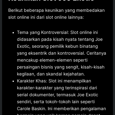
Berikut beberapa keunikan yang membedakan
slot online ini dari slot online lainnya:
Tema yang Kontroversial: Slot online ini
didasarkan pada kisah nyata tentang Joe
Exotic, seorang pemilik kebun binatang
yang eksentrik dan kontroversial. Ceritanya
mencakup elemen-elemen seperti
persaingan bisnis yang sengit, kisah-kisah
kegilaan, dan skandal kejahatan.
Karakter Khas: Slot ini menampilkan
karakter-karakter yang terinspirasi dari
serial dokumenter, termasuk Joe Exotic
sendiri, serta tokoh-tokoh lain seperti
Carole Baskin. Ini memberikan pengalaman