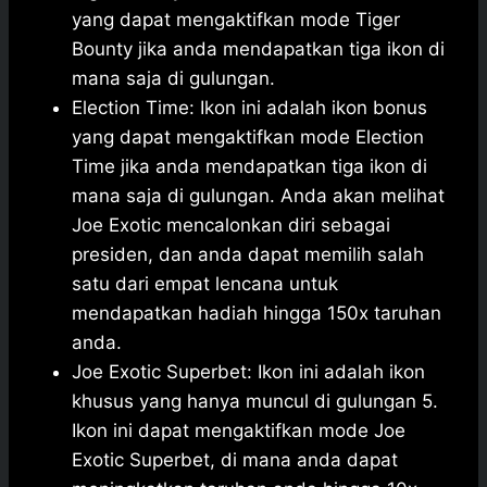
yang dapat mengaktifkan mode Tiger
Bounty jika anda mendapatkan tiga ikon di
mana saja di gulungan.
Election Time: Ikon ini adalah ikon bonus
yang dapat mengaktifkan mode Election
Time jika anda mendapatkan tiga ikon di
mana saja di gulungan. Anda akan melihat
Joe Exotic mencalonkan diri sebagai
presiden, dan anda dapat memilih salah
satu dari empat lencana untuk
mendapatkan hadiah hingga 150x taruhan
anda.
Joe Exotic Superbet: Ikon ini adalah ikon
khusus yang hanya muncul di gulungan 5.
Ikon ini dapat mengaktifkan mode Joe
Exotic Superbet, di mana anda dapat