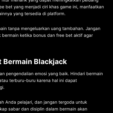
itur menarik yang dapat meningkatkan peluang
ee bet yang menjadi ciri khas game ini, manfaatkan
innya yang tersedia di platform.
ain tanpa mengeluarkan uang tambahan. Jangan
 bermain ketika bonus dan free bet aktif agar
t Bermain Blackjack
an pengendalian emosi yang baik. Hindari bermain
tau terburu-buru karena hal ini dapat
gi.
lah Anda pelajari, dan jangan tergoda untuk
ikap sabar dan disiplin dalam bermain akan