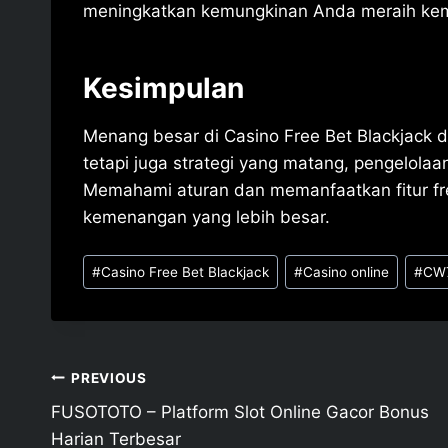
meningkatkan kemungkinan Anda meraih keme
Kesimpulan
Menang besar di Casino Free Bet Blackjack
tetapi juga strategi yang matang, pengelola
Memahami aturan dan memanfaatkan fitur f
kemenangan yang lebih besar.
Post
#
Casino Free Bet Blackjack
#
Casino online
#
CW
Tags:
Post
PREVIOUS
FUSOTOTO – Platform Slot Online Gacor Bonus
navigation
Harian Terbesar