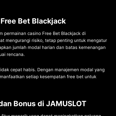
 Free Bet Blackjack
 permainan casino Free Bet Blackjack di
 mengurangi risiko, tetap penting untuk mengatur
etapkan jumlah modal harian dan batas kemenangan
uai rencana.
l tidak cepat habis. Dengan manajemen modal yang
manfaatkan setiap kesempatan free bet untuk
t dan Bonus di JAMUSLOT