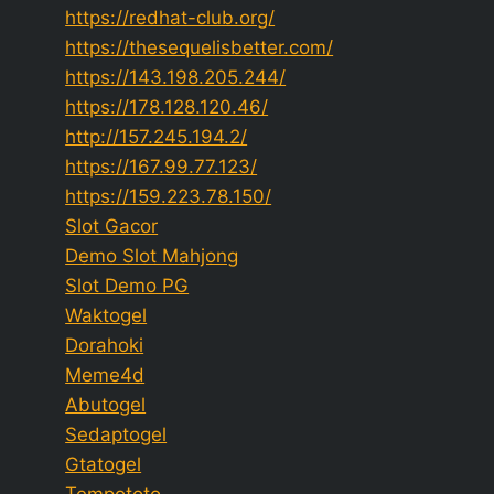
https://redhat-club.org/
https://thesequelisbetter.com/
https://143.198.205.244/
https://178.128.120.46/
http://157.245.194.2/
https://167.99.77.123/
https://159.223.78.150/
Slot Gacor
Slot Online Gacor Provider Pg
Demo Slot Mahjong
Soft
Slot Demo PG
Waktogel
26/12/2023
Dorahoki
Meme4d
Abutogel
Sedaptogel
Gtatogel
Tempototo