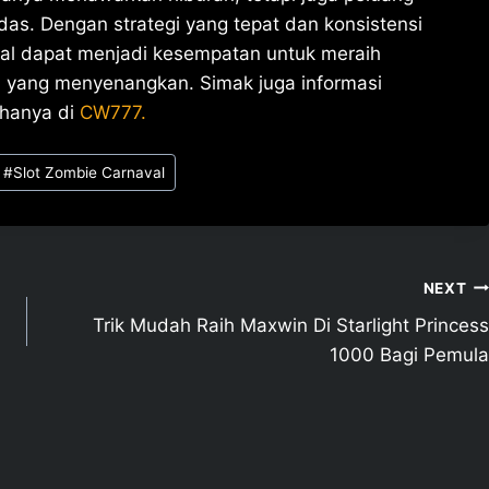
as. Dengan strategi yang tepat dan konsistensi
val dapat menjadi kesempatan untuk meraih
yang menyenangkan. Simak juga informasi
 hanya di
CW777.
#
Slot Zombie Carnaval
NEXT
Trik Mudah Raih Maxwin Di Starlight Princess
1000 Bagi Pemula