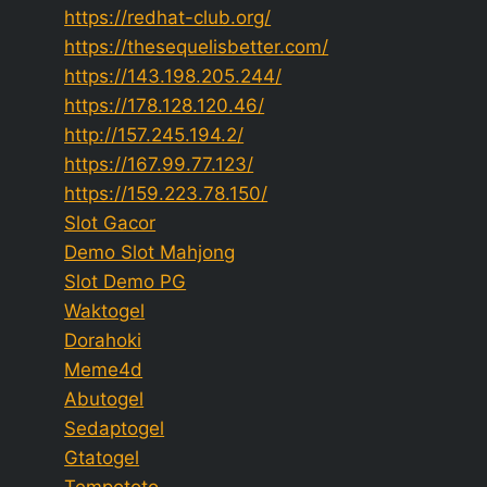
https://redhat-club.org/
https://thesequelisbetter.com/
https://143.198.205.244/
https://178.128.120.46/
Bongkar Kunci Sukses Menang
http://157.245.194.2/
Game Slot Aztec Gems
https://167.99.77.123/
25/12/2023
https://159.223.78.150/
Slot Gacor
Demo Slot Mahjong
Slot Demo PG
Waktogel
Dorahoki
Meme4d
Abutogel
Sedaptogel
Gtatogel
Tempototo