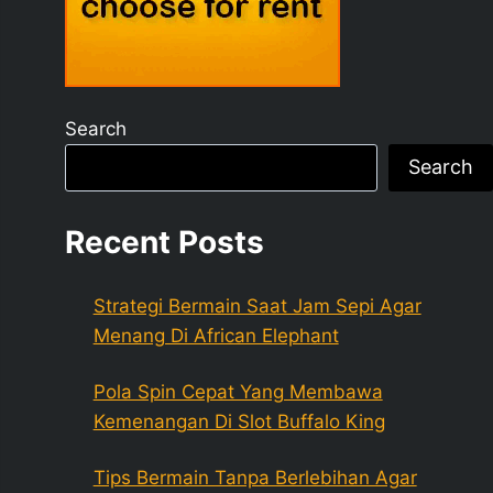
Search
Search
Recent Posts
Strategi Bermain Saat Jam Sepi Agar
Menang Di African Elephant
Pola Spin Cepat Yang Membawa
Kemenangan Di Slot Buffalo King
Tips Bermain Tanpa Berlebihan Agar