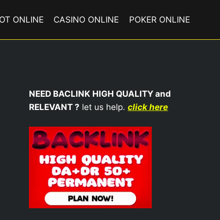
OT ONLINE
CASINO ONLINE
POKER ONLINE
NEED BACLINK HIGH QUALITY and
RELEVANT ?
let us help.
click here