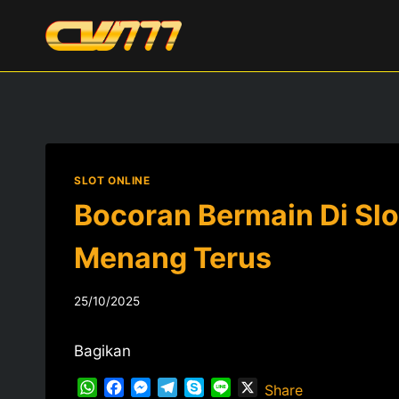
Skip
to
content
SLOT ONLINE
Bocoran Bermain Di Sl
Menang Terus
By
25/10/2025
admincaswul
Bagikan
W
F
M
T
S
L
X
Share