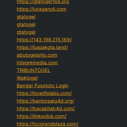
https://gtatogel168.org
https://juraganoli.com
gtatogel
gtatogel
gtatogel
https://143.198.215.169/
https://bapakgta.land/
abutogelshio.com
integremedia.com
TRIBUNTOGEL
Waktogel
Bandar Fusototo Login
https://lovelifelabs.com/
https://kantorpalu4d.org/
https://bacakitab4d.com/
https://linkoclick.com/
https://tccgrandplaza.com/