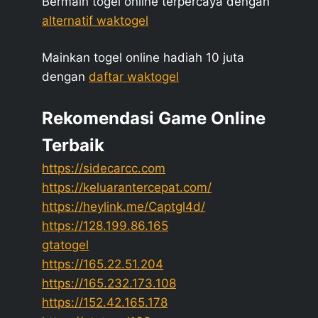
Bermain togel online terpercaya dengan
alternatif waktogel
Mainkan togel online hadiah 10 juta
dengan
daftar waktogel
Rekomendasi Game Online
Terbaik
https://sidecarcc.com
https://keluarantercepat.com/
https://heylink.me/Captgl4d/
https://128.199.86.165
gtatogel
https://165.22.51.204
https://165.232.173.108
https://152.42.165.178