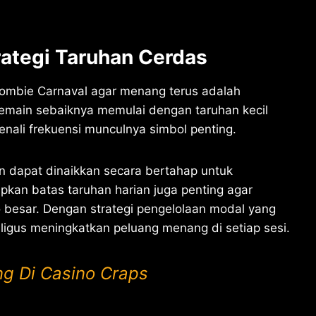
rategi Taruhan Cerdas
Zombie Carnaval agar menang terus adalah
emain sebaiknya memulai dengan taruhan kecil
nali frekuensi munculnya simbol penting.
 dapat dinaikkan secara bertahap untuk
n batas taruhan harian juga penting agar
ko besar. Dengan strategi pengelolaan modal yang
ligus meningkatkan peluang menang di setiap sesi.
g Di Casino Craps