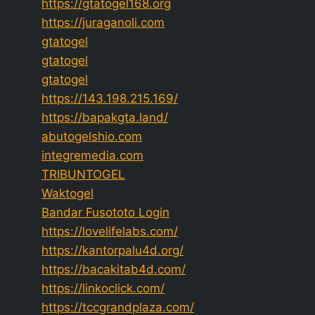
https://gtatogel168.org
https://juraganoli.com
gtatogel
gtatogel
gtatogel
https://143.198.215.169/
https://bapakgta.land/
abutogelshio.com
integremedia.com
TRIBUNTOGEL
Waktogel
Bandar Fusototo Login
https://lovelifelabs.com/
https://kantorpalu4d.org/
https://bacakitab4d.com/
https://linkoclick.com/
https://tccgrandplaza.com/