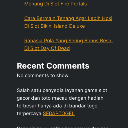
Menang Di Slot Fire Portals
Cara Bermain Tenang Agar Lebih Hoki
Di Slot Bikini Island Deluxe
Rahasia Pola Yang Sering Bonus Besar
Di Slot Day Of Dead
Recent Comments
No comments to show.
Salah satu penyedia layanan game slot
gacor dan toto macau dengan hadiah
terbesar hanya ada di bandar togel
terpercaya
SEDAPTOGEL