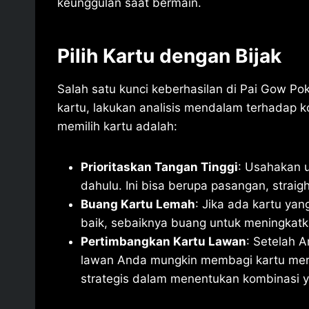
keunggulan saat bermain.
Pilih Kartu dengan Bijak
Salah satu kunci keberhasilan di Pai Gow Po
kartu, lakukan analisis mendalam terhadap k
memilih kartu adalah:
Prioritaskan Tangan Tinggi
: Usahakan u
dahulu. Ini bisa berupa pasangan, straigh
Buang Kartu Lemah
: Jika ada kartu yan
baik, sebaiknya buang untuk meningkatk
Pertimbangkan Kartu Lawan
: Setelah 
lawan Anda mungkin membagi kartu mere
strategis dalam menentukan kombinasi y