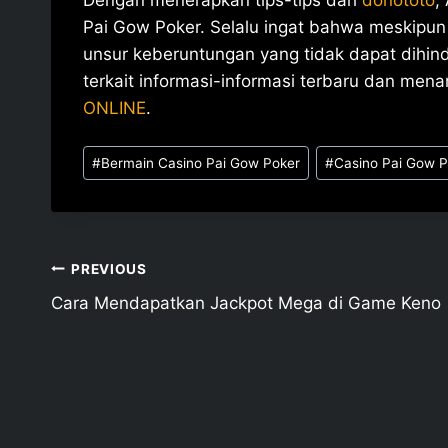
Dengan menerapkan tips-tips dari
donototo
,
Pai Gow Poker. Selalu ingat bahwa meskipun 
unsur keberuntungan yang tidak dapat dihin
terkait informasi-informasi terbaru dan mena
ONLINE
.
Post
#
Bermain Casino Pai Gow Poker
#
Casino Pai Gow P
Tags:
Post
PREVIOUS
Cara Mendapatkan Jackpot Mega di Game Keno
navigation