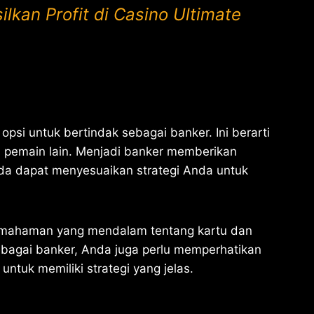
lkan Profit di Casino Ultimate
 opsi untuk bertindak sebagai banker. Ini berarti
 pemain lain. Menjadi banker memberikan
da dapat menyesuaikan strategi Anda untuk
emahaman yang mendalam tentang kartu dan
agai banker, Anda juga perlu memperhatikan
untuk memiliki strategi yang jelas.