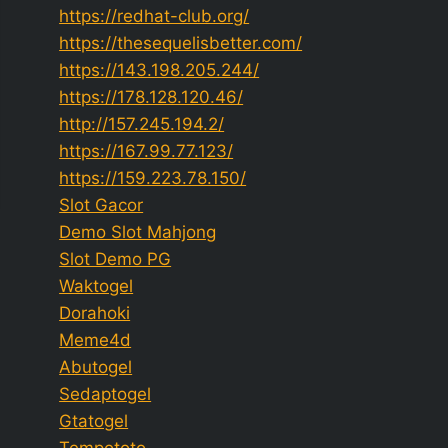
https://redhat-club.org/
https://thesequelisbetter.com/
https://143.198.205.244/
https://178.128.120.46/
http://157.245.194.2/
https://167.99.77.123/
https://159.223.78.150/
Slot Gacor
Demo Slot Mahjong
Slot Demo PG
Waktogel
Dorahoki
Meme4d
Abutogel
Sedaptogel
Gtatogel
Tempototo