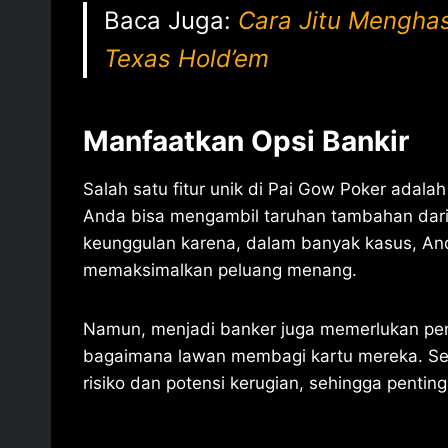
Baca Juga:
Cara Jitu Menghasi
Texas Hold’em
Manfaatkan Opsi Bankir
Salah satu fitur unik di Pai Gow Poker adalah
Anda bisa mengambil taruhan tambahan dari
keunggulan karena, dalam banyak kasus, An
memaksimalkan peluang menang.
Namun, menjadi banker juga memerlukan p
bagaimana lawan membagi kartu mereka. Seb
risiko dan potensi kerugian, sehingga penting 