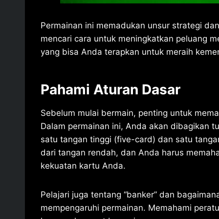
Permainan ini memadukan unsur strategi da
mencari cara untuk meningkatkan peluang me
yang bisa Anda terapkan untuk meraih kem
Pahami Aturan Dasar
Sebelum mulai bermain, penting untuk mema
Dalam permainan ini, Anda akan dibagikan tu
satu tangan tinggi (five-card) dan satu tanga
dari tangan rendah, dan Anda harus memah
kekuatan kartu Anda.
Pelajari juga tentang “banker” dan bagaiman
mempengaruhi permainan. Memahami peratur