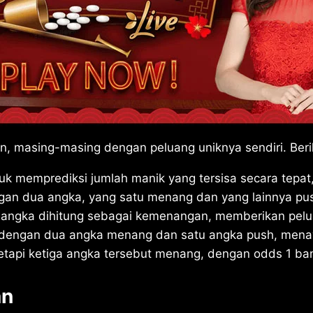
n, masing-masing dengan peluang uniknya sendiri. Beri
uk memprediksi jumlah manik yang tersisa secara tepat
ngan dua angka, yang satu menang dan yang lainnya pu
 angka dihitung sebagai kemenangan, memberikan pel
a, dengan dua angka menang dan satu angka push, mena
tapi ketiga angka tersebut menang, dengan odds 1 ban
an