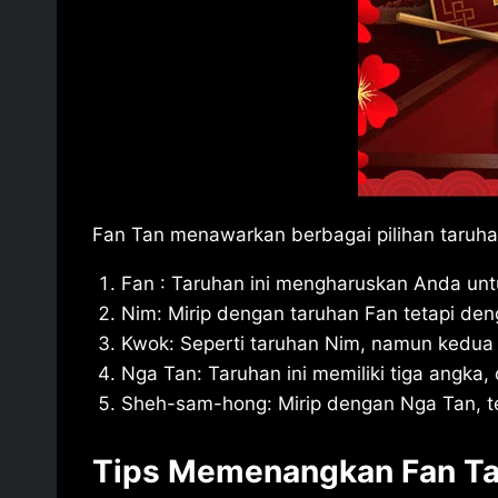
Fan Tan menawarkan berbagai pilihan taruha
Fan : Taruhan ini mengharuskan Anda unt
Nim: Mirip dengan taruhan Fan tetapi de
Kwok: Seperti taruhan Nim, namun kedua
Nga Tan: Taruhan ini memiliki tiga angk
Sheh-sam-hong: Mirip dengan Nga Tan, te
Tips Memenangkan Fan T