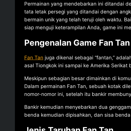
Permainan yang mendebarkan ini ditandai d
tata letak persegi yang ditandai dengan a
bermain unik yang telah teruji oleh waktu. 
siap menguji keterampilan Anda, game ini m
Pengenalan Game Fan Tan
Fan Tan
juga dikenal sebagai “fantan,” adal
asal Tiongkok ini sampai ke Amerika Serikat 
Meskipun sebagian besar dimainkan di komu
Dalam permainan Fan Tan, sebuah kotak dile
nomor-nomor ini, setelah itu bankir membuny
Bankir kemudian menyebarkan dua genggam b
benda kemudian dipisahkan, dan sisa benda
Jenis Taruhan Fan Tan