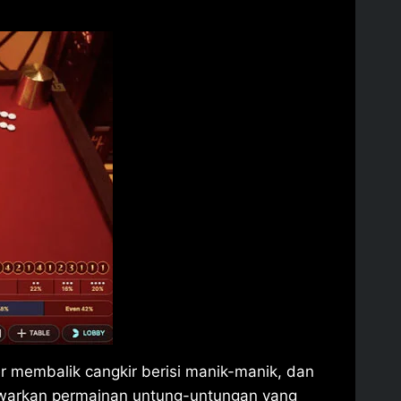
 membalik cangkir berisi manik-manik, dan
nawarkan permainan untung-untungan yang