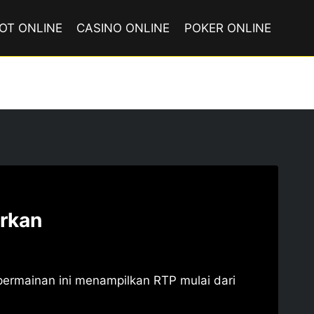
OT ONLINE
CASINO ONLINE
POKER ONLINE
rkan
 permainan ini menampilkan RTP mulai dari