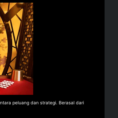
ara peluang dan strategi. Berasal dari