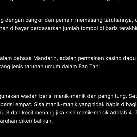
ng dengan cangkir dan pemain memasang taruhannya, d
n dibayar berdasarkan jumlah tombol di baris terakhir
dalam bahasa Mandarin, adalah permainan kasino dadu s
ang jenis taruhan umum dalam Fan Tan:
ggunakan wadah berisi manik-manik dan penghitung. Set
erisi empat. Sisa manik-manik yang tidak habis diba
tau 3 dan kecil menang jika sisa manik-manik adalah 4.
taruhan dikembalikan.