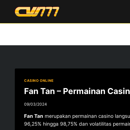
Skip
to
content
CASINO ONLINE
Fan Tan – Permainan Casi
09/03/2024
Fan Tan
merupakan permainan casino langsung
96,25% hingga 98,75% dan volatilitas perma