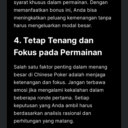
syarat khusus dalam permainan. Dengan
memanfaatkan bonus ini, Anda bisa
meningkatkan peluang kemenangan tanpa
harus mengeluarkan modal besar.
4.
Tetap Tenang dan
Fokus pada Permainan
Salah satu faktor penting dalam menang
besar di Chinese Poker adalah menjaga
ketenangan dan fokus. Jangan terbawa
emosi jika mengalami kekalahan dalam
beberapa ronde pertama. Setiap
keputusan yang Anda ambil harus
berdasarkan analisis rasional dan
perhitungan yang matang.