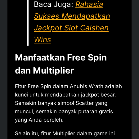
Baca Juga:
Rahasia
Sukses Mendapatkan
Jackpot Slot Caishen
Wins
Manfaatkan Free Spin
dan Multiplier
Fitur Free Spin dalam Anubis Wrath adalah
kunci untuk mendapatkan jackpot besar.
Semakin banyak simbol Scatter yang
muncul, semakin banyak putaran gratis
yang Anda peroleh.
Selain itu, fitur Multiplier dalam game ini