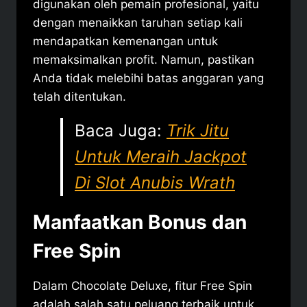
digunakan oleh pemain profesional, yaitu
dengan menaikkan taruhan setiap kali
mendapatkan kemenangan untuk
memaksimalkan profit. Namun, pastikan
Anda tidak melebihi batas anggaran yang
telah ditentukan.
Baca Juga:
Trik Jitu
Untuk Meraih Jackpot
Di Slot Anubis Wrath
Manfaatkan Bonus dan
Free Spin
Dalam Chocolate Deluxe, fitur Free Spin
adalah salah satu peluang terbaik untuk