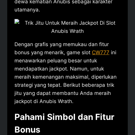
dewa kematian Anubis sebagai karakter
utamanya.
Dengan grafis yang memukau dan fitur
bonus yang menarik, game slot
CW777
ini
menawarkan peluang besar untuk
mendapatkan jackpot. Namun, untuk
meraih kemenangan maksimal, diperlukan
strategi yang tepat. Berikut beberapa trik
jitu yang dapat membantu Anda meraih
jackpot di Anubis Wrath.
Pahami Simbol dan Fitur
Bonus