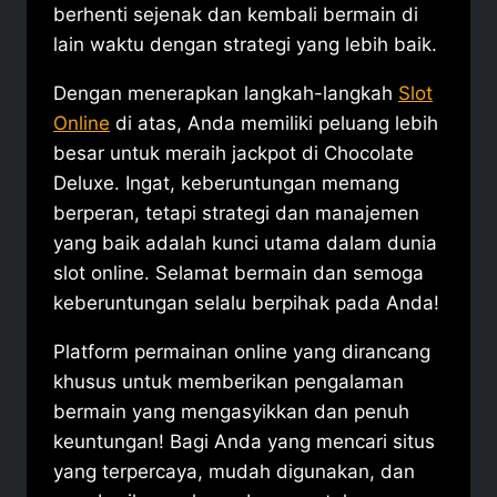
berhenti sejenak dan kembali bermain di
lain waktu dengan strategi yang lebih baik.
Dengan menerapkan langkah-langkah
Slot
Online
di atas, Anda memiliki peluang lebih
besar untuk meraih jackpot di Chocolate
Deluxe. Ingat, keberuntungan memang
berperan, tetapi strategi dan manajemen
yang baik adalah kunci utama dalam dunia
slot online. Selamat bermain dan semoga
keberuntungan selalu berpihak pada Anda!
Platform permainan online yang dirancang
khusus untuk memberikan pengalaman
bermain yang mengasyikkan dan penuh
keuntungan! Bagi Anda yang mencari situs
yang terpercaya, mudah digunakan, dan