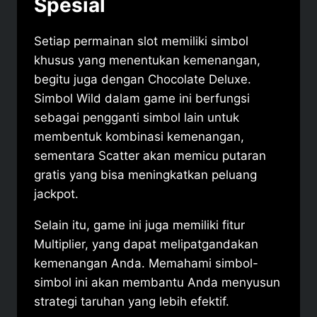
Spesial
Setiap permainan slot memiliki simbol
khusus yang menentukan kemenangan,
begitu juga dengan Chocolate Deluxe.
Simbol Wild dalam game ini berfungsi
sebagai pengganti simbol lain untuk
membentuk kombinasi kemenangan,
sementara Scatter akan memicu putaran
gratis yang bisa meningkatkan peluang
jackpot.
Selain itu, game ini juga memiliki fitur
Multiplier, yang dapat melipatgandakan
kemenangan Anda. Memahami simbol-
simbol ini akan membantu Anda menyusun
strategi taruhan yang lebih efektif.