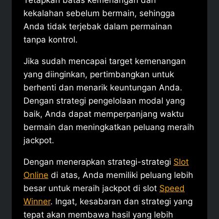
kekalahan sebelum bermain, sehingga
Anda tidak terjebak dalam permainan
tanpa kontrol.
Jika sudah mencapai target kemenangan
yang diinginkan, pertimbangkan untuk
berhenti dan menarik keuntungan Anda.
Dengan strategi pengelolaan modal yang
baik, Anda dapat memperpanjang waktu
bermain dan meningkatkan peluang meraih
jackpot.
Dengan menerapkan strategi-strategi
Slot
Online
di atas, Anda memiliki peluang lebih
besar untuk meraih jackpot di slot
Speed
Winner
. Ingat, kesabaran dan strategi yang
tepat akan membawa hasil yang lebih