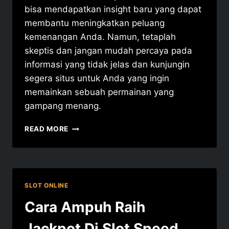
bisa mendapatkan insight baru yang dapat
membantu meningkatkan peluang
kemenangan Anda. Namun, tetaplah
skeptis dan jangan mudah percaya pada
informasi yang tidak jelas dan kunjungin
segera situs untuk Anda yang ingin
memainkan sebuah permainan yang
gampang menang.
RAHASIA
READ MORE
SUKSES
MENDAPATKAN
JACKPOT
SLOT
CAISHEN
SLOT ONLINE
WINS
Cara Ampuh Raih
Jackpot Di Slot Speed