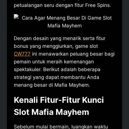
petualangan seru dengan fitur Free Spins.
Dengan desain yang menarik serta fitur
bonus yang menggiurkan, game slot
CW777
ini menawarkan peluang besar bagi
pemain untuk meraih kemenangan
spektakuler. Berikut adalah beberapa
strategi yang dapat membantu Anda
menang besar di Mafia Mayhem.
Kenali Fitur-Fitur Kunci
Slot Mafia Mayhem
Sebelum mulai bermain, luangkan waktu