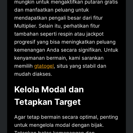
mungkin untuk mengaktifkan putaran gratis
dan manfaatkan peluang untuk
mendapatkan pengali besar dari fitur
Multiplier. Selain itu, perhatikan fitur
tambahan seperti respin atau jackpot
progresif yang bisa meningkatkan peluang
kemenangan Anda secara signifikan. Untuk
kenyamanan bermain, kami sarankan
memilih
gtatogel
, situs yang stabil dan
mudah diakses.
Kelola Modal dan
Tetapkan Target
Agar tetap bermain secara optimal, penting
untuk mengelola modal dengan bijak.
Tetapkan batas kemenangan dan