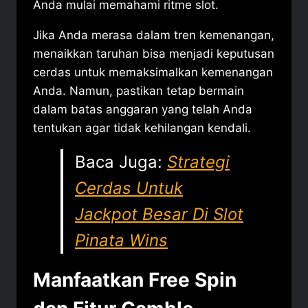
Anda mulai memahami ritme slot.
Jika Anda merasa dalam tren kemenangan,
menaikkan taruhan bisa menjadi keputusan
cerdas untuk memaksimalkan kemenangan
Anda. Namun, pastikan tetap bermain
dalam batas anggaran yang telah Anda
tentukan agar tidak kehilangan kendali.
Baca Juga:
Strategi
Cerdas Untuk
Jackpot Besar Di Slot
Pinata Wins
Manfaatkan Free Spin