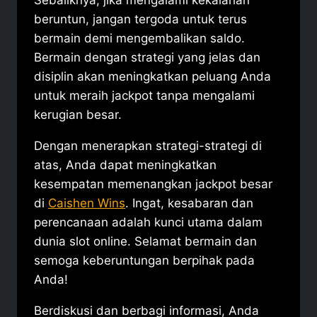
Sebaliknya, jika mengalami kekalahan
beruntun, jangan tergoda untuk terus
bermain demi mengembalikan saldo.
Bermain dengan strategi yang jelas dan
disiplin akan meningkatkan peluang Anda
untuk meraih jackpot tanpa mengalami
kerugian besar.
Dengan menerapkan strategi-strategi di
atas, Anda dapat meningkatkan
kesempatan memenangkan jackpot besar
di
Caishen Wins
. Ingat, kesabaran dan
perencanaan adalah kunci utama dalam
dunia slot online. Selamat bermain dan
semoga keberuntungan berpihak pada
Anda!
Berdiskusi dan berbagi informasi, Anda