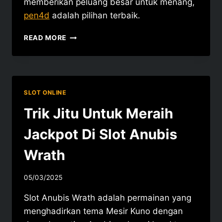
memberikan peluang besar untuk menang,
pen4d
adalah pilihan terbaik.
LANGKAH
READ MORE
MUDAH
MENUJU
JACKPOT
SLOT
CHOCOLATE
SLOT ONLINE
DELUXE
Trik Jitu Untuk Meraih
Jackpot Di Slot Anubis
Wrath
05/03/2025
Slot Anubis Wrath adalah permainan yang
menghadirkan tema Mesir Kuno dengan