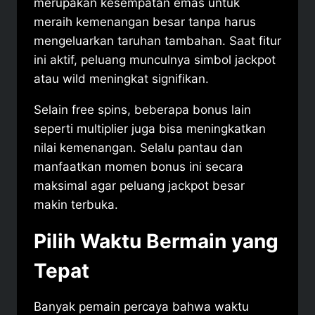
merupakan kesempatan emas untuk
meraih kemenangan besar tanpa harus
mengeluarkan taruhan tambahan. Saat fitur
ini aktif, peluang munculnya simbol jackpot
atau wild meningkat signifikan.
Selain free spins, beberapa bonus lain
seperti multiplier juga bisa meningkatkan
nilai kemenangan. Selalu pantau dan
manfaatkan momen bonus ini secara
maksimal agar peluang jackpot besar
makin terbuka.
Pilih Waktu Bermain yang
Tepat
Banyak pemain percaya bahwa waktu