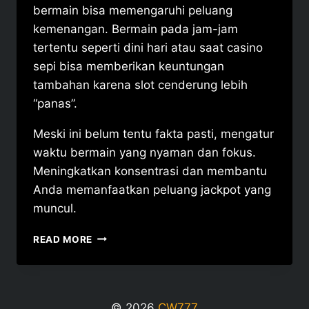
bermain bisa memengaruhi peluang
kemenangan. Bermain pada jam-jam
tertentu seperti dini hari atau saat casino
sepi bisa memberikan keuntungan
tambahan karena slot cenderung lebih
“panas”.
Meski ini belum tentu fakta pasti, mengatur
waktu bermain yang nyaman dan fokus.
Meningkatkan konsentrasi dan membantu
Anda memanfaatkan peluang jackpot yang
muncul.
CARA
READ MORE
MENDAPATKAN
JACKPOT
BESAR
BERMAIN
© 2026
CW777
SLOT