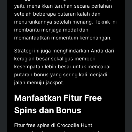
yaitu menaikkan taruhan secara perlahan
setelah beberapa putaran kalah dan
menurunkannya setelah menang. Teknik ini
membantu menjaga modal dan
memanfaatkan momentum kemenangan.
Strategi ini juga menghindarkan Anda dari
kerugian besar sekaligus memberi
kesempatan lebih besar untuk mencapai
putaran bonus yang sering kali menjadi
jalan menuju jackpot.
Manfaatkan Fitur Free
Spins dan Bonus
Fitur free spins di Crocodile Hunt