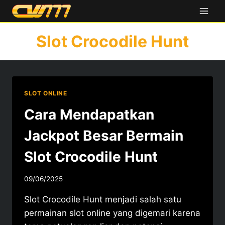
Skip
to
content
Slot Crocodile Hunt
SLOT ONLINE
Cara Mendapatkan
Jackpot Besar Bermain
Slot Crocodile Hunt
09/06/2025
Slot Crocodile Hunt menjadi salah satu
permainan slot online yang digemari karena