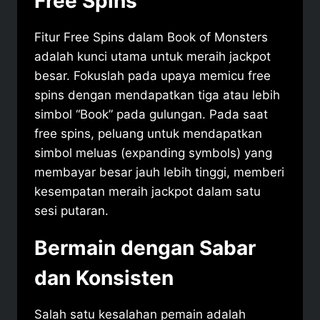
Free Spins
Fitur Free Spins dalam Book of Monsters
adalah kunci utama untuk meraih jackpot
besar. Fokuslah pada upaya memicu free
spins dengan mendapatkan tiga atau lebih
simbol “Book” pada gulungan. Pada saat
free spins, peluang untuk mendapatkan
simbol meluas (expanding symbols) yang
membayar besar jauh lebih tinggi, memberi
kesempatan meraih jackpot dalam satu
sesi putaran.
Bermain dengan Sabar
dan Konsisten
Salah satu kesalahan pemain adalah