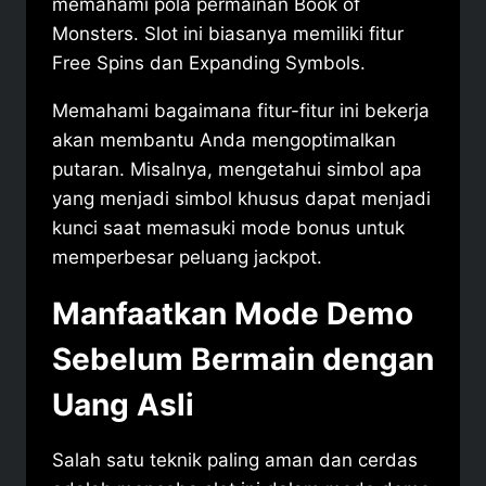
memahami pola permainan Book of
Monsters. Slot ini biasanya memiliki fitur
Free Spins dan Expanding Symbols.
Memahami bagaimana fitur-fitur ini bekerja
akan membantu Anda mengoptimalkan
putaran. Misalnya, mengetahui simbol apa
yang menjadi simbol khusus dapat menjadi
kunci saat memasuki mode bonus untuk
memperbesar peluang jackpot.
Manfaatkan Mode Demo
Sebelum Bermain dengan
Uang Asli
Salah satu teknik paling aman dan cerdas