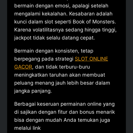
bermain dengan emosi, apalagi setelah
mengalami kekalahan. Kesabaran adalah
kunci dalam slot seperti Book of Monsters.
Karena volatilitasnya sedang hingga tinggi,
jackpot tidak selalu datang cepat.
Bermain dengan konsisten, tetap
berpegang pada strategi
SLOT ONLINE
GACOR
, dan tidak terburu-buru
meningkatkan taruhan akan membuat
peluang menang jauh lebih besar dalam
jangka panjang.
Berbagai keseruan permainan online yang
di sajikan dengan fitur dan bonus menarik
bisa dengan mudah Anda temukan juga
melalui link