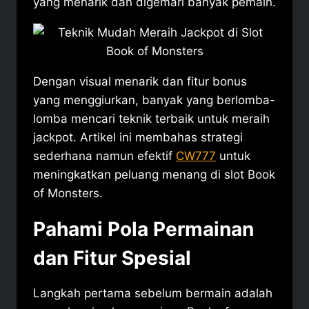
yang menarik dan digemari banyak pemain.
Dengan visual menarik dan fitur bonus
yang menggiurkan, banyak yang berlomba-
lomba mencari teknik terbaik untuk meraih
jackpot. Artikel ini membahas strategi
sederhana namun efektif
CW777
untuk
meningkatkan peluang menang di slot Book
of Monsters.
Pahami Pola Permainan
dan Fitur Spesial
Langkah pertama sebelum bermain adalah