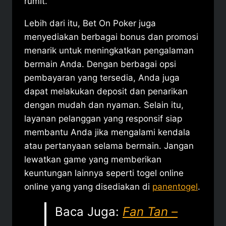
rumit.
Lebih dari itu, Bet On Poker juga
menyediakan berbagai bonus dan promosi
menarik untuk meningkatkan pengalaman
bermain Anda. Dengan berbagai opsi
pembayaran yang tersedia, Anda juga
dapat melakukan deposit dan penarikan
dengan mudah dan nyaman. Selain itu,
layanan pelanggan yang responsif siap
membantu Anda jika mengalami kendala
atau pertanyaan selama bermain. Jangan
lewatkan game yang memberikan
keuntungan lainnya seperti togel online
online yang yang disediakan di
panentogel
.
Baca Juga:
Fan Tan –