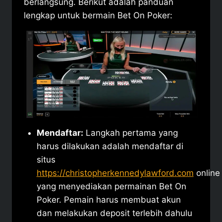
berlangsung. Berikut adalah panduan
lengkap untuk bermain Bet On Poker:
Mendaftar:
Langkah pertama yang
harus dilakukan adalah mendaftar di
situs
https://christopherkennedylawford.com
online
yang menyediakan permainan Bet On
Poker. Pemain harus membuat akun
dan melakukan deposit terlebih dahulu