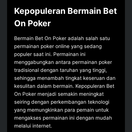
Kepopuleran Bermain Bet
On Poker
Bermain Bet On Poker adalah salah satu
permainan poker online yang sedang
populer saat ini. Permainan ini
menggabungkan antara permainan poker
tradisional dengan taruhan yang tinggi,
sehingga menambah tingkat keseruan dan
kesulitan dalam bermain. Kepopuleran Bet
On Poker menjadi semakin meningkat
seiring dengan perkembangan teknologi
yang memungkinkan para pemain untuk
mengakses permainan ini dengan mudah
melalui internet.