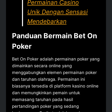
Permainan Casino
Unik Dengan Sensasi
Mendebarkan
Panduan Bermain Bet On
Poker
Bet On Poker adalah permainan poker yang
dimainkan secara online yang
menggabungkan elemen permainan poker
dan taruhan olahraga. Permainan ini
biasanya tersedia di platform kasino online
dan memungkinkan pemain untuk
memasang taruhan pada hasil
pertandingan poker yang sedang