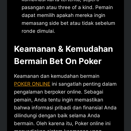
pasangan atau three of a kind. Pemain
dapat memilih apakah mereka ingin
memasang side bet atau tidak sebelum
ronde dimulai.
Keamanan & Kemudahan
Bermain Bet On Poker
Keamanan dan kemudahan bermain
POKER ONLINE
ini sangatlah penting dalam
pengalaman berpoker online. Sebagai
pemain, Anda tentu ingin memastikan
bahwa informasi pribadi dan finansial Anda
dilindungi dengan baik selama Anda
bermain. Oleh karena itu, Poker online ini