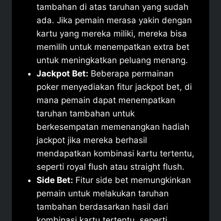
tambahan di atas taruhan yang sudah
ada. Jika pemain merasa yakin dengan
kartu yang mereka miliki, mereka bisa
memilih untuk menempatkan extra bet
untuk meningkatkan peluang menang.
Jackpot Bet:
Beberapa permainan
poker menyediakan fitur jackpot bet, di
mana pemain dapat menempatkan
taruhan tambahan untuk
berkesempatan memenangkan hadiah
jackpot jika mereka berhasil
mendapatkan kombinasi kartu tertentu,
seperti royal flush atau straight flush.
Side Bet:
Fitur side bet memungkinkan
pemain untuk melakukan taruhan
tambahan berdasarkan hasil dari
kombinasi kartu tertentu, seperti