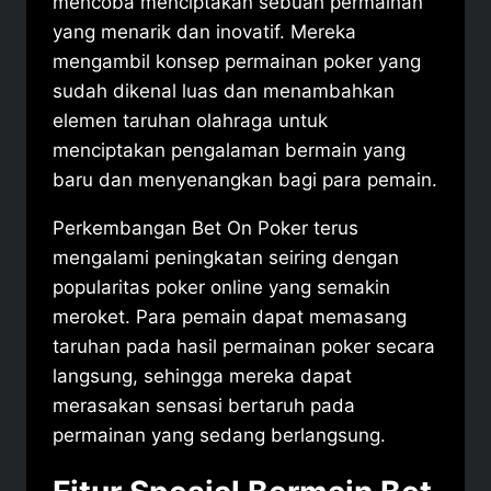
mencoba menciptakan sebuah permainan
yang menarik dan inovatif. Mereka
mengambil konsep permainan poker yang
sudah dikenal luas dan menambahkan
elemen taruhan olahraga untuk
menciptakan pengalaman bermain yang
baru dan menyenangkan bagi para pemain.
Perkembangan Bet On Poker terus
mengalami peningkatan seiring dengan
popularitas poker online yang semakin
meroket. Para pemain dapat memasang
taruhan pada hasil permainan poker secara
langsung, sehingga mereka dapat
merasakan sensasi bertaruh pada
permainan yang sedang berlangsung.