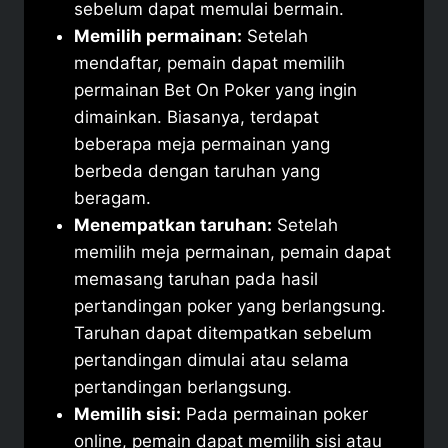
sebelum dapat memulai bermain.
Memilih permainan:
Setelah
mendaftar, pemain dapat memilih
permainan Bet On Poker yang ingin
dimainkan. Biasanya, terdapat
beberapa meja permainan yang
berbeda dengan taruhan yang
beragam.
Menempatkan taruhan:
Setelah
memilih meja permainan, pemain dapat
memasang taruhan pada hasil
pertandingan poker yang berlangsung.
Taruhan dapat ditempatkan sebelum
pertandingan dimulai atau selama
pertandingan berlangsung.
Memilih sisi:
Pada permainan poker
online, pemain dapat memilih sisi atau