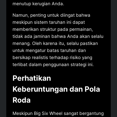
menutup kerugian Anda.
Namun, penting untuk diingat bahwa
meskipun sistem taruhan ini dapat
memberikan struktur pada permainan,
tidak ada jaminan bahwa Anda akan selalu
menang. Oleh karena itu, selalu pastikan
untuk mengatur batas taruhan dan
bersikap realistis terhadap risiko yang
terlibat dalam penggunaan strategi ini.
Perhatikan
Keberuntungan dan Pola
Roda
Meskipun Big Six Wheel sangat bergantung