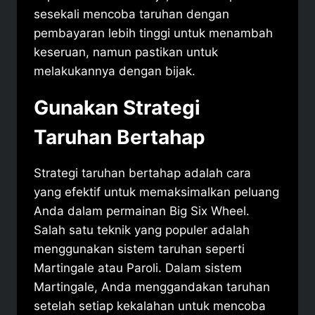
sesekali mencoba taruhan dengan
pembayaran lebih tinggi untuk menambah
keseruan, namun pastikan untuk
melakukannya dengan bijak.
Gunakan Strategi
Taruhan Bertahap
Strategi taruhan bertahap adalah cara
yang efektif untuk memaksimalkan peluang
Anda dalam permainan Big Six Wheel.
Salah satu teknik yang populer adalah
menggunakan sistem taruhan seperti
Martingale atau Paroli. Dalam sistem
Martingale, Anda menggandakan taruhan
setelah setiap kekalahan untuk mencoba