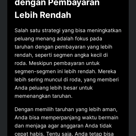
dengan Pembayaran
Lebih Rendah
Salah satu strategi yang bisa meningkatkan
peluang menang adalah fokus pada
taruhan dengan pembayaran yang lebih
rendah, seperti segmen angka kecil di
roda. Meskipun pembayaran untuk
segmen-segmen ini lebih rendah. Mereka
lebih sering muncul di roda, yang memberi
Anda peluang lebih besar untuk
memenangkan taruhan.
Dengan memilih taruhan yang lebih aman,
Anda bisa memperpanjang waktu bermain
dan menjaga agar anggaran Anda tidak
cepat habis. Tentu saja, Anda tetap bisa