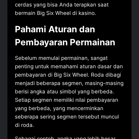
cerdas yang bisa Anda terapkan saat
bermain Big Six Wheel di kasino.
Pahami Aturan dan
Pembayaran Permainan
Sebelum memulai permainan, sangat
penting untuk memahami aturan dasar dan
pembayaran di Big Six Wheel. Roda dibagi
menjadi beberapa segmen, masing-masing
berisi angka atau simbol yang berbeda.
Setiap segmen memiliki nilai pembayaran
yang berbeda, yang mencerminkan
seberapa sering segmen tersebut muncul
di roda.
Sebagai contoh, angka yang lebih besar