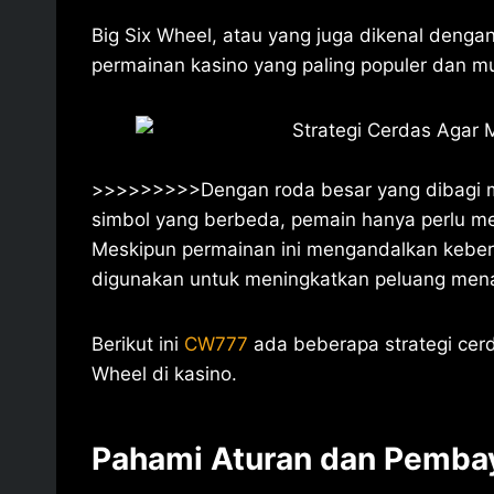
h
a
e
e
k
i
a
c
s
l
y
n
Big Six Wheel, atau yang juga dikenal denga
t
e
s
e
p
e
permainan kasino yang paling populer dan m
s
b
e
g
e
A
o
n
r
p
o
g
a
p
k
e
m
r
>>>>>>>>>Dengan roda besar yang dibagi 
simbol yang berbeda, pemain hanya perlu m
Meskipun permainan ini mengandalkan keber
digunakan untuk meningkatkan peluang men
Berikut ini
CW777
ada beberapa strategi cerd
Wheel di kasino.
Pahami Aturan dan Pemba