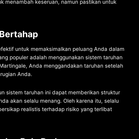
tuk menambah keseruan, namun pastikan untuk
 Bertahap
 efektif untuk memaksimalkan peluang Anda dalam
 yang populer adalah menggunakan sistem taruhan
m Martingale, Anda menggandakan taruhan setelah
rugian Anda.
n sistem taruhan ini dapat memberikan struktur
da akan selalu menang. Oleh karena itu, selalu
sikap realistis terhadap risiko yang terlibat