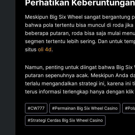
Perhatikan Keberuntungan
Meskipun Big Six Wheel sangat bergantung 
bahwa pola tertentu bisa muncul di roda jik
beberapa putaran, roda bisa saja mulai men
segmen tertentu lebih sering. Dan untuk temp
situs
oli 4d
.
Namun, penting untuk diingat bahwa Big Six 
putaran sepenuhnya acak. Meskipun Anda d
terlalu mengandalkan strategi ini, karena in
terus informasi terlengkap hanya dengan klik l
Post
#
CW777
#
Permainan Big Six Wheel Casino
#
Pol
Tags:
#
Strategi Cerdas Big Six Wheel Casino