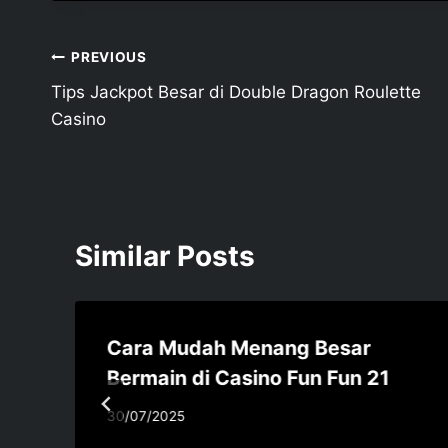
Post
PREVIOUS
Tips Jackpot Besar di Double Dragon Roulette
navigation
Casino
Similar Posts
Cara Mudah Menang Besar
Bermain di Casino Fun Fun 21
30/07/2025