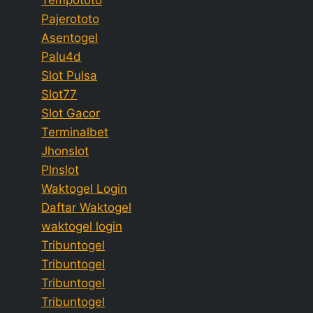
Pajerototo
Asentogel
Palu4d
Slot Pulsa
Slot77
Slot Gacor
Terminalbet
Jhonslot
Plnslot
Waktogel Login
Daftar Waktogel
waktogel login
Tribuntogel
Tribuntogel
Tribuntogel
Tribuntogel