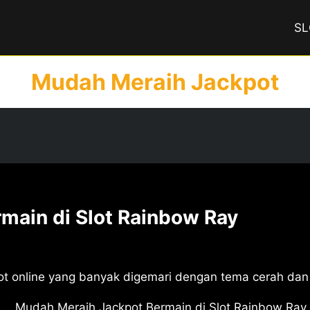
SL
Mudah Meraih Jackpot
main di Slot Rainbow Ray
ot online yang banyak digemari dengan tema cerah dan 