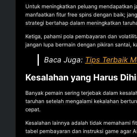
Untuk meningkatkan peluang mendapatkan ja
manfaatkan fitur free spins dengan baik; j
strategi bertahap dalam meningkatkan taru
Ketiga, pahami pola pembayaran dan volatilit
jangan lupa bermain dengan pikiran santai,
Baca Juga:
Tips Terbaik 
Kesalahan yang Harus Dihi
Banyak pemain sering terjebak dalam kesalah
taruhan setelah mengalami kekalahan berturu
cepat.
Kesalahan lainnya adalah tidak memahami fi
tabel pembayaran dan instruksi game agar An