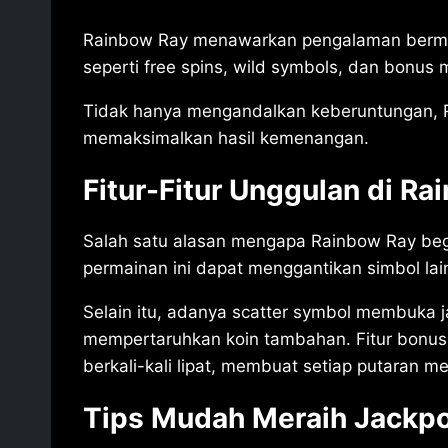
Rainbow Ray menawarkan pengalaman bermain y
seperti free spins, wild symbols, dan bonus
Tidak hanya mengandalkan keberuntungan, R
memaksimalkan hasil kemenangan.
Fitur-Fitur Unggulan di Ra
Salah satu alasan mengapa Rainbow Ray begit
permainan ini dapat menggantikan simbol l
Selain itu, adanya scatter symbol membuka j
mempertaruhkan koin tambahan. Fitur bonus 
berkali-kali lipat, membuat setiap putaran 
Tips Mudah Meraih Jackpo