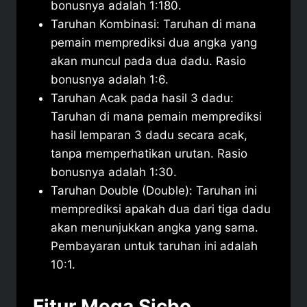
bonusnya adalah 1:180.
Taruhan Kombinasi: Taruhan di mana
pemain memprediksi dua angka yang
akan muncul pada dua dadu. Rasio
bonusnya adalah 1:6.
Taruhan Acak pada hasil 3 dadu:
Taruhan di mana pemain memprediksi
hasil lemparan 3 dadu secara acak,
tanpa memperhatikan urutan. Rasio
bonusnya adalah 1:30.
Taruhan Double (Double): Taruhan ini
memprediksi apakah dua dari tiga dadu
akan menunjukkan angka yang sama.
Pembayaran untuk taruhan ini adalah
10:1.
Fitur Mega Sicbo