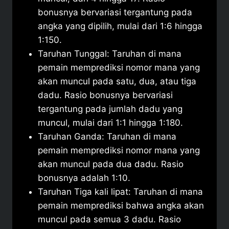
bonusnya bervariasi tergantung pada
angka yang dipilih, mulai dari 1:6 hingga
1:150.
Taruhan Tunggal: Taruhan di mana
pemain memprediksi nomor mana yang
akan muncul pada satu, dua, atau tiga
dadu. Rasio bonusnya bervariasi
tergantung pada jumlah dadu yang
muncul, mulai dari 1:1 hingga 1:180.
Taruhan Ganda: Taruhan di mana
pemain memprediksi nomor mana yang
akan muncul pada dua dadu. Rasio
bonusnya adalah 1:10.
Taruhan Tiga kali lipat: Taruhan di mana
pemain memprediksi bahwa angka akan
muncul pada semua 3 dadu. Rasio