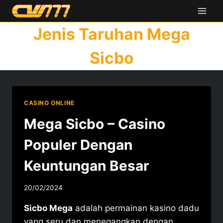
Skip
to
Jenis Taruhan Mega
content
Sicbo
CASINO ONLINE
Mega Sicbo – Casino
Populer Dengan
Keuntungan Besar
20/02/2024
Sicbo Mega
adalah permainan kasino dadu
yang seru dan menegangkan dengan