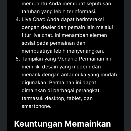
membantu Anda membuat keputusan
taruhan yang lebih terinformasi.
Live Chat: Anda dapat berinteraksi
dengan dealer dan pemain lain melalui
fitur live chat. Ini menambah elemen
sosial pada permainan dan
membuatnya lebih menyenangkan.
Tampilan yang Menarik: Permainan ini
memiliki desain yang modern dan
menarik dengan antarmuka yang mudah
digunakan. Permainan ini dapat
dimainkan di berbagai perangkat,
termasuk desktop, tablet, dan
smartphone.
Keuntungan Memainkan