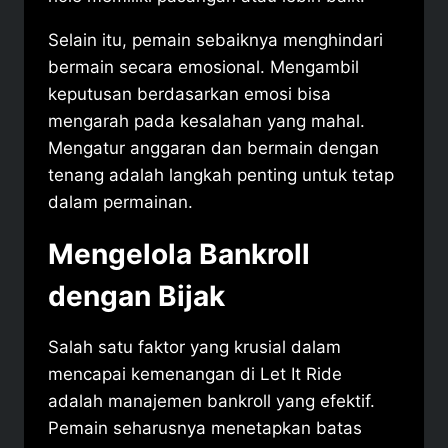
Selain itu, pemain sebaiknya menghindari
bermain secara emosional. Mengambil
keputusan berdasarkan emosi bisa
mengarah pada kesalahan yang mahal.
Mengatur anggaran dan bermain dengan
tenang adalah langkah penting untuk tetap
dalam permainan.
Mengelola Bankroll
dengan Bijak
Salah satu faktor yang krusial dalam
mencapai kemenangan di Let It Ride
adalah manajemen bankroll yang efektif.
Pemain seharusnya menetapkan batas