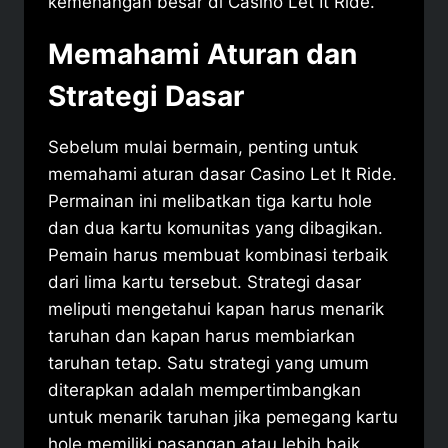
kemenangan besar di Casino Let It Ride.
Memahami Aturan dan
Strategi Dasar
Sebelum mulai bermain, penting untuk
memahami aturan dasar Casino Let It Ride.
Permainan ini melibatkan tiga kartu hole
dan dua kartu komunitas yang dibagikan.
Pemain harus membuat kombinasi terbaik
dari lima kartu tersebut. Strategi dasar
meliputi mengetahui kapan harus menarik
taruhan dan kapan harus membiarkan
taruhan tetap. Satu strategi yang umum
diterapkan adalah mempertimbangkan
untuk menarik taruhan jika pemegang kartu
hole memiliki pasangan atau lebih baik.