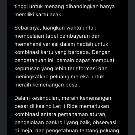
tinggi untuk menang dibandingkan hanya
memiliki kartu acak.
Sebaiknya, luangkan waktu untuk
mempelajari tabel pembayaran dan
memahami variasi dalam hadiah untuk
kombinasi kartu yang berbeda. Dengan
pengetahuan ini, pemain dapat membuat
keputusan yang lebih terinformasi dan
meningkatkan peluang mereka untuk
meraih kemenangan besar.
Dalam kesimpulan, meraih kemenangan
besar di kasino Let It Ride memerlukan
kombinasi antara pemahaman aturan,
pengelolaan bankroll yang baik, observasi
di meja, dan pengetahuan tentang peluang.