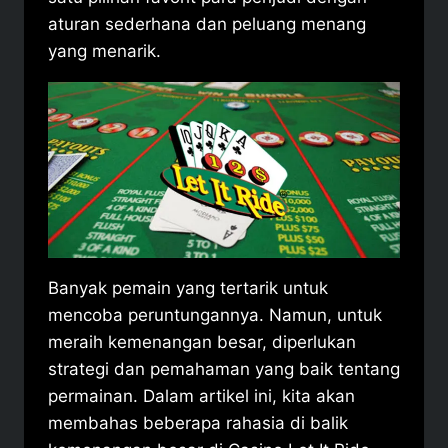
aturan sederhana dan peluang menang
yang menarik.
Banyak pemain yang tertarik untuk
mencoba peruntungannya. Namun, untuk
meraih kemenangan besar, diperlukan
strategi dan pemahaman yang baik tentang
permainan. Dalam artikel ini, kita akan
membahas beberapa rahasia di balik