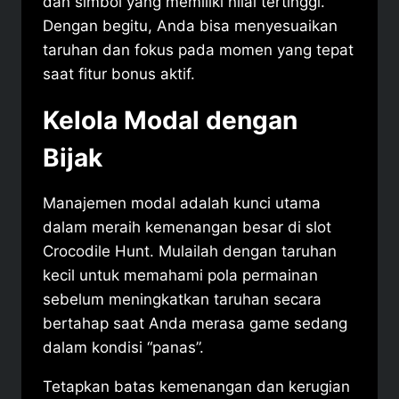
dan simbol yang memiliki nilai tertinggi.
Dengan begitu, Anda bisa menyesuaikan
taruhan dan fokus pada momen yang tepat
saat fitur bonus aktif.
Kelola Modal dengan
Bijak
Manajemen modal adalah kunci utama
dalam meraih kemenangan besar di slot
Crocodile Hunt. Mulailah dengan taruhan
kecil untuk memahami pola permainan
sebelum meningkatkan taruhan secara
bertahap saat Anda merasa game sedang
dalam kondisi “panas”.
Tetapkan batas kemenangan dan kerugian