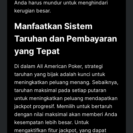
Anda harus mundur untuk menghindari
kerugian besar.
Manfaatkan Sistem
Taruhan dan Pembayaran
yang Tepat
Di dalam All American Poker, strategi
taruhan yang bijak adalah kunci untuk
meningkatkan peluang menang. Sebaiknya,
taruhan maksimal pada setiap putaran
untuk meningkatkan peluang mendapatkan
jackpot progresif. Memilih untuk bertaruh
dengan nilai maksimal akan memberi Anda
kesempatan lebih besar. Untuk
mengaktifkan fitur jackpot, yang dapat