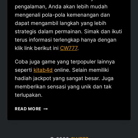
pengalaman, Anda akan lebih mudah
mengenali pola-pola kemenangan dan
dapat mengambil langkah yang lebih
strategis dalam permainan. Simak dan ikuti
terus informasi terlengkap hanya dengan
klik link berikut ini
CW777
.
Coba juga game yang terpopuler lainnya
seperti
kitab4d
online. Selain memiliki
hadiah jackpot yang sangat besar. Juga
memberikan sensasi yang unik dan tak
terlupakan.
TRIK
READ MORE
JITU
MEMENANGKAN
JACKPOT
BESAR