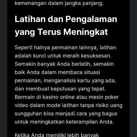
kemenangan dalam jangka panjang.
Latihan dan Pengalaman
yang Terus Meningkat
Seperti halnya permainan lainnya, latihan
adalah kunci untuk meraih kesuksesan.
Semakin banyak Anda berlatih, semakin
baik Anda dalam membaca situasi
permainan, menganalisis kartu yang ada,
dan membuat keputusan yang tepat.
Bermain di kasino online atau mesin poker
video dalam mode latihan tanpa risiko uang
sungguhan bisa menjadi cara yang bagus
untuk meningkatkan keterampilan Anda.
Ketika Anda memiliki lebih banyak