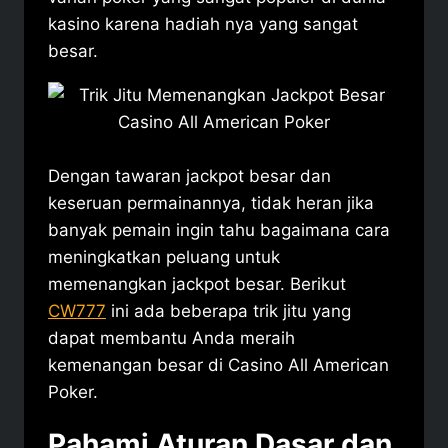
kasino karena hadiah nya yang sangat
besar.
Dengan tawaran jackpot besar dan
keseruan permainannya, tidak heran jika
banyak pemain ingin tahu bagaimana cara
meningkatkan peluang untuk
memenangkan jackpot besar. Berikut
CW777
ini ada beberapa trik jitu yang
dapat membantu Anda meraih
kemenangan besar di Casino All American
Poker.
Pahami Aturan Dasar dan