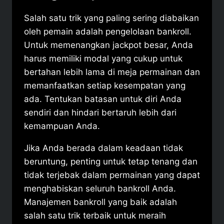
Salah satu trik yang paling sering diabaikan
oleh pemain adalah pengelolaan bankroll.
Untuk memenangkan jackpot besar, Anda
harus memiliki modal yang cukup untuk
bertahan lebih lama di meja permainan dan
memanfaatkan setiap kesempatan yang
ada. Tentukan batasan untuk diri Anda
sendiri dan hindari bertaruh lebih dari
kemampuan Anda.
Jika Anda berada dalam keadaan tidak
beruntung, penting untuk tetap tenang dan
tidak terjebak dalam permainan yang dapat
menghabiskan seluruh bankroll Anda.
Manajemen bankroll yang baik adalah
salah satu trik terbaik untuk meraih