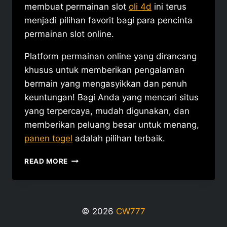
membuat permainan slot
oli 4d
ini terus
menjadi pilihan favorit bagi para pencinta
permainan slot online.
Platform permainan online yang dirancang
khusus untuk memberikan pengalaman
bermain yang mengasyikkan dan penuh
keuntungan! Bagi Anda yang mencari situs
yang terpercaya, mudah digunakan, dan
memberikan peluang besar untuk menang,
panen togel
adalah pilihan terbaik.
NIKMATI
READ MORE
KEMERIAHAN
NATAL
DENGAN
GAME
© 2026
CW777
SLOT
SANTA