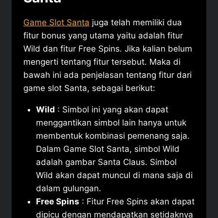
Game Slot Santa
juga telah memiliki dua
fitur bonus yang utama yaitu adalah fitur
Wild dan fitur Free Spins. Jika kalian belum
mengerti tentang fitur tersebut. Maka di
bawah ini ada penjelasan tentang fitur dari
game slot Santa, sebagai berikut:
Wild
: Simbol ini yang akan dapat
menggantikan simbol lain hanya untuk
membentuk kombinasi pemenang saja.
Dalam Game Slot Santa, simbol Wild
adalah gambar Santa Claus. Simbol
Wild akan dapat muncul di mana saja di
dalam gulungan.
Free Spins
: Fitur Free Spins akan dapat
dipicu dengan mendapatkan setidaknya