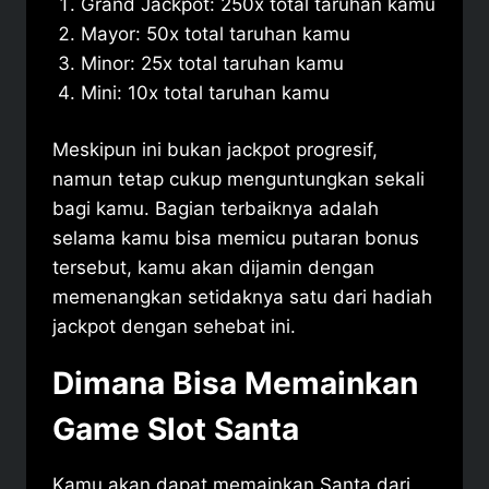
Grand Jackpot: 250x total taruhan kamu
Mayor: 50x total taruhan kamu
Minor: 25x total taruhan kamu
Mini: 10x total taruhan kamu
Meskipun ini bukan jackpot progresif,
namun tetap cukup menguntungkan sekali
bagi kamu. Bagian terbaiknya adalah
selama kamu bisa memicu putaran bonus
tersebut, kamu akan dijamin dengan
memenangkan setidaknya satu dari hadiah
jackpot dengan sehebat ini.
Dimana Bisa Memainkan
Game Slot Santa
Kamu akan dapat memainkan Santa dari