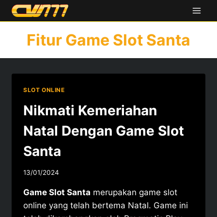
Skip
to
content
Fitur Game Slot Santa
SLOT ONLINE
Nikmati Kemeriahan
Natal Dengan Game Slot
Santa
13/01/2024
Game Slot Santa
merupakan game slot
online yang telah bertema Natal. Game ini