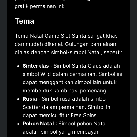
grafik permainan ini:
Tema
Tema Natal Game Slot Santa sangat khas
dan mudah dikenal. Gulungan permainan
dihias dengan simbol-simbol Natal, seperti:
Sinterklas
: Simbol Santa Claus adalah
simbol Wild dalam permainan. Simbol ini
dapat menggantikan simbol lain untuk
membentuk kombinasi pemenang.
Rusia
: Simbol rusa adalah simbol
Scatter dalam permainan. Simbol ini
dapat memicu fitur Free Spins.
Pohon Natal
: Simbol pohon Natal
adalah simbol yang membayar