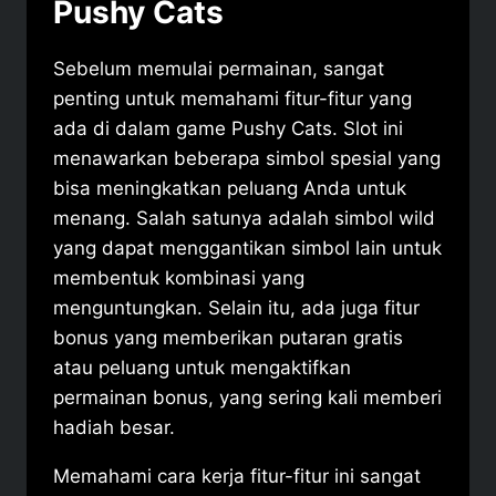
Pushy Cats
Sebelum memulai permainan, sangat
penting untuk memahami fitur-fitur yang
ada di dalam game Pushy Cats. Slot ini
menawarkan beberapa simbol spesial yang
bisa meningkatkan peluang Anda untuk
menang. Salah satunya adalah simbol wild
yang dapat menggantikan simbol lain untuk
membentuk kombinasi yang
menguntungkan. Selain itu, ada juga fitur
bonus yang memberikan putaran gratis
atau peluang untuk mengaktifkan
permainan bonus, yang sering kali memberi
hadiah besar.
Memahami cara kerja fitur-fitur ini sangat