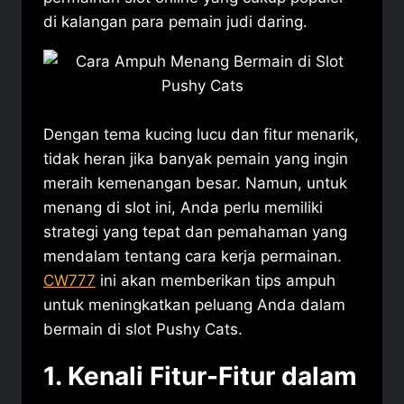
di kalangan para pemain judi daring.
Dengan tema kucing lucu dan fitur menarik,
tidak heran jika banyak pemain yang ingin
meraih kemenangan besar. Namun, untuk
menang di slot ini, Anda perlu memiliki
strategi yang tepat dan pemahaman yang
mendalam tentang cara kerja permainan.
CW777
ini akan memberikan tips ampuh
untuk meningkatkan peluang Anda dalam
bermain di slot Pushy Cats.
1. Kenali Fitur-Fitur dalam