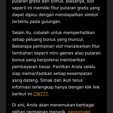
putaran gratis dan bonus. Biasanya, slot
seperti ini memiliki fitur putaran gratis yang
dapat dipicu dengan mendapatkan simbol
tertentu pada gulungan.
Selain itu, cobalah untuk memperhatikan
setiap peluang bonus yang muncul.
Beberapa permainan slot menawarkan fitur
tambahan seperti mini-games atau putaran
bonus yang berpotensi memberikan
pembayaran besar. Pastikan Anda selalu
siap memanfaatkan setiap kesempatan
yang datang. Simak dan ikuti terus
informasi terlengkap hanya dengan klik link
berikut ini
CW777
.
Di sini, Anda akan menemukan berbagai
pilihan permainan menarik,
panentogel