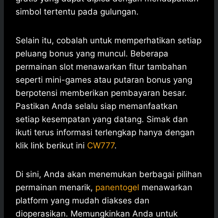
simbol tertentu pada gulungan.
Selain itu, cobalah untuk memperhatikan setiap
peluang bonus yang muncul. Beberapa
permainan slot menawarkan fitur tambahan
seperti mini-games atau putaran bonus yang
berpotensi memberikan pembayaran besar.
Pastikan Anda selalu siap memanfaatkan
setiap kesempatan yang datang. Simak dan
ikuti terus informasi terlengkap hanya dengan
klik link berikut ini
CW777
.
Di sini, Anda akan menemukan berbagai pilihan
permainan menarik,
panentogel
menawarkan
platform yang mudah diakses dan
dioperasikan. Memungkinkan Anda untuk