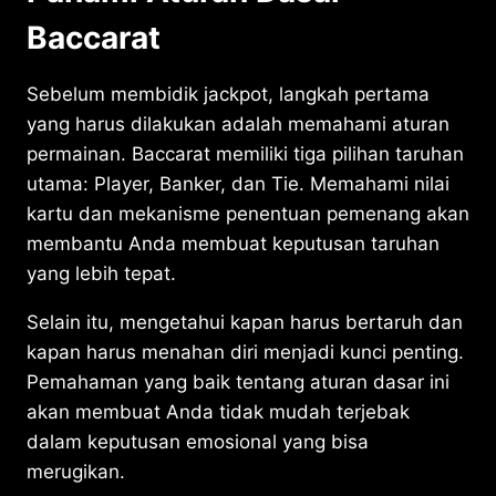
Baccarat
Sebelum membidik jackpot, langkah pertama
yang harus dilakukan adalah memahami aturan
permainan. Baccarat memiliki tiga pilihan taruhan
utama: Player, Banker, dan Tie. Memahami nilai
kartu dan mekanisme penentuan pemenang akan
membantu Anda membuat keputusan taruhan
yang lebih tepat.
Selain itu, mengetahui kapan harus bertaruh dan
kapan harus menahan diri menjadi kunci penting.
Pemahaman yang baik tentang aturan dasar ini
akan membuat Anda tidak mudah terjebak
dalam keputusan emosional yang bisa
merugikan.