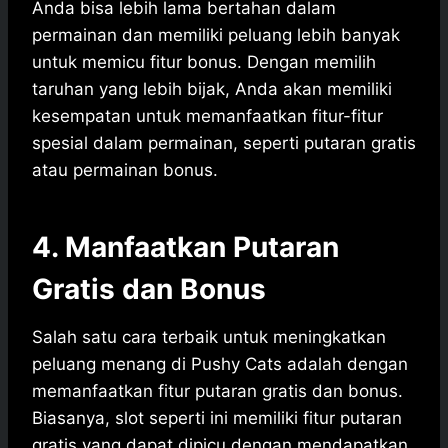
Anda bisa lebih lama bertahan dalam
permainan dan memiliki peluang lebih banyak
untuk memicu fitur bonus. Dengan memilih
taruhan yang lebih bijak, Anda akan memiliki
kesempatan untuk memanfaatkan fitur-fitur
spesial dalam permainan, seperti putaran gratis
atau permainan bonus.
4. Manfaatkan Putaran
Gratis dan Bonus
Salah satu cara terbaik untuk meningkatkan
peluang menang di Pushy Cats adalah dengan
memanfaatkan fitur putaran gratis dan bonus.
Biasanya, slot seperti ini memiliki fitur putaran
gratis yang dapat dipicu dengan mendapatkan