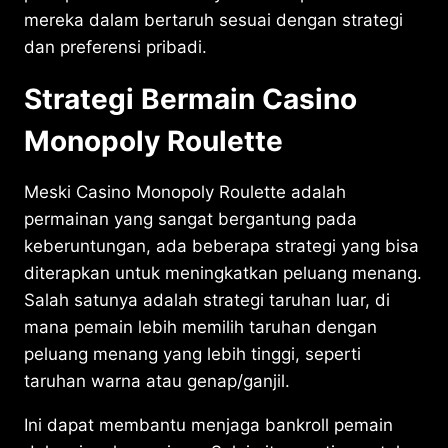
mereka dalam bertaruh sesuai dengan strategi
dan preferensi pribadi.
Strategi Bermain Casino
Monopoly Roulette
Meski Casino Monopoly Roulette adalah
permainan yang sangat bergantung pada
keberuntungan, ada beberapa strategi yang bisa
diterapkan untuk meningkatkan peluang menang.
Salah satunya adalah strategi taruhan luar, di
mana pemain lebih memilih taruhan dengan
peluang menang yang lebih tinggi, seperti
taruhan warna atau genap/ganjil.
Ini dapat membantu menjaga bankroll pemain