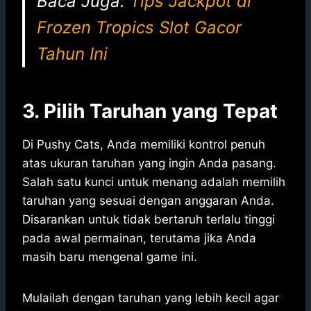
Baca Juga:
Tips Jackpot di
Frozen Tropics Slot Gacor
Tahun Ini
3. Pilih Taruhan yang Tepat
Di Pushy Cats, Anda memiliki kontrol penuh
atas ukuran taruhan yang ingin Anda pasang.
Salah satu kunci untuk menang adalah memilih
taruhan yang sesuai dengan anggaran Anda.
Disarankan untuk tidak bertaruh terlalu tinggi
pada awal permainan, terutama jika Anda
masih baru mengenal game ini.
Mulailah dengan taruhan yang lebih kecil agar