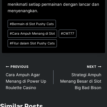
menikmati setiap permainan dengan lancar dan
menyenangkan.
Post
#
Bermain di Slot Pushy Cats
Tags:
#
Cara Ampuh Menang di Slot
#
CW777
#
Fitur dalam Slot Pushy Cats
Post
PREVIOUS
NEXT
Cara Ampuh Agar
Strategi Ampuh
navigation
Menang di Power Up
Menang Besar di Slot
Roulette Casino
Big Bad Bison
Similar Posts