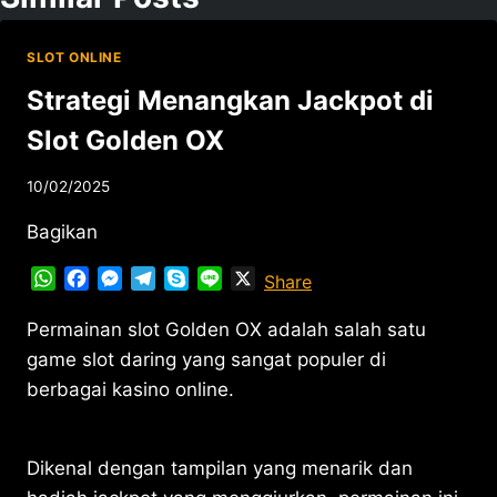
SLOT ONLINE
Strategi Menangkan Jackpot di
Slot Golden OX
10/02/2025
Bagikan
WhatsApp
Facebook
Messenger
Telegram
Skype
Line
X
Share
Permainan slot Golden OX adalah salah satu
game slot daring yang sangat populer di
berbagai kasino online.
Dikenal dengan tampilan yang menarik dan