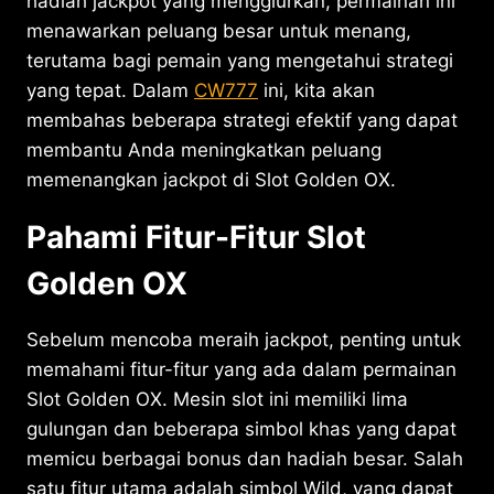
hadiah jackpot yang menggiurkan, permainan ini
menawarkan peluang besar untuk menang,
terutama bagi pemain yang mengetahui strategi
yang tepat. Dalam
CW777
ini, kita akan
membahas beberapa strategi efektif yang dapat
membantu Anda meningkatkan peluang
memenangkan jackpot di Slot Golden OX.
Pahami Fitur-Fitur Slot
Golden OX
Sebelum mencoba meraih jackpot, penting untuk
memahami fitur-fitur yang ada dalam permainan
Slot Golden OX. Mesin slot ini memiliki lima
gulungan dan beberapa simbol khas yang dapat
memicu berbagai bonus dan hadiah besar. Salah
satu fitur utama adalah simbol Wild, yang dapat