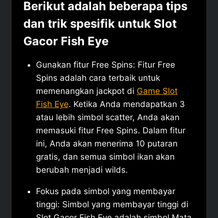
Berikut adalah beberapa tips
dan trik spesifik untuk Slot
Gacor Fish Eye
Gunakan fitur Free Spins: Fitur Free
Spins adalah cara terbaik untuk
memenangkan jackpot di
Game Slot
Fish Eye
. Ketika Anda mendapatkan 3
atau lebih simbol scatter, Anda akan
memasuki fitur Free Spins. Dalam fitur
ini, Anda akan menerima 10 putaran
gratis, dan semua simbol ikan akan
berubah menjadi wilds.
Fokus pada simbol yang membayar
tinggi: Simbol yang membayar tinggi di
Slot Gacor Fish Eye adalah simbol Mata