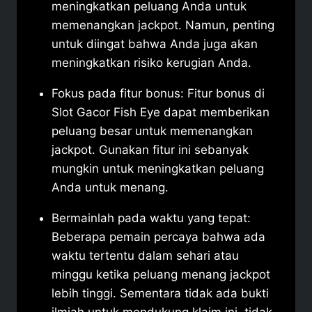
meningkatkan peluang Anda untuk
memenangkan jackpot. Namun, penting
untuk diingat bahwa Anda juga akan
meningkatkan risiko kerugian Anda.
Fokus pada fitur bonus: Fitur bonus di
Slot Gacor Fish Eye dapat memberikan
peluang besar untuk memenangkan
jackpot. Gunakan fitur ini sebanyak
mungkin untuk meningkatkan peluang
Anda untuk menang.
Bermainlah pada waktu yang tepat:
Beberapa pemain percaya bahwa ada
waktu tertentu dalam sehari atau
minggu ketika peluang menang jackpot
lebih tinggi. Sementara tidak ada bukti