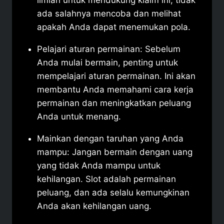
ilmiah untuk mendukung klaim ini, tidak
ada salahnya mencoba dan melihat
apakah Anda dapat menemukan pola.
Pelajari aturan permainan: Sebelum
Anda mulai bermain, penting untuk
mempelajari aturan permainan. Ini akan
membantu Anda memahami cara kerja
permainan dan meningkatkan peluang
Anda untuk menang.
Mainkan dengan taruhan yang Anda
mampu: Jangan bermain dengan uang
yang tidak Anda mampu untuk
kehilangan. Slot adalah permainan
peluang, dan ada selalu kemungkinan
Anda akan kehilangan uang.