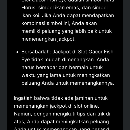
Horus, simbol ikan emas, dan simbol
ikan koi. Jika Anda dapat mendapatkan
kombinasi simbol ini, Anda akan
memiliki peluang yang lebih baik untuk
memenangkan jackpot.
Bersabarlah: Jackpot di Slot Gacor Fish
Eye tidak mudah dimenangkan. Anda
harus bersabar dan bermain untuk
waktu yang lama untuk meningkatkan
peluang Anda untuk memenangkannya.
Ingatlah bahwa tidak ada jaminan untuk
memenangkan jackpot di slot online.
Namun, dengan mengikuti tips dan trik di
atas, Anda dapat meningkatkan peluang
Anda untuk memenangkan uang besar di