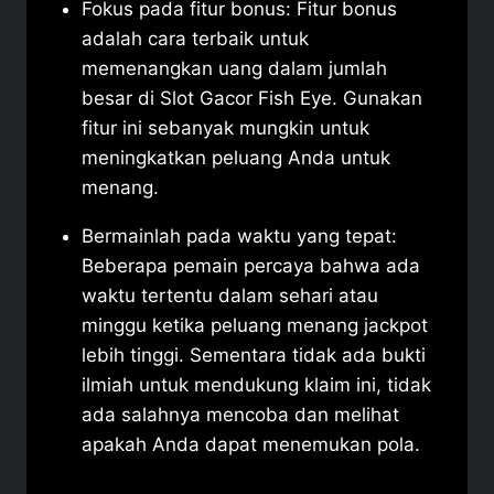
Fokus pada fitur bonus: Fitur bonus
adalah cara terbaik untuk
memenangkan uang dalam jumlah
besar di Slot Gacor Fish Eye. Gunakan
fitur ini sebanyak mungkin untuk
meningkatkan peluang Anda untuk
menang.
Bermainlah pada waktu yang tepat:
Beberapa pemain percaya bahwa ada
waktu tertentu dalam sehari atau
minggu ketika peluang menang jackpot
lebih tinggi. Sementara tidak ada bukti
ilmiah untuk mendukung klaim ini, tidak
ada salahnya mencoba dan melihat
apakah Anda dapat menemukan pola.