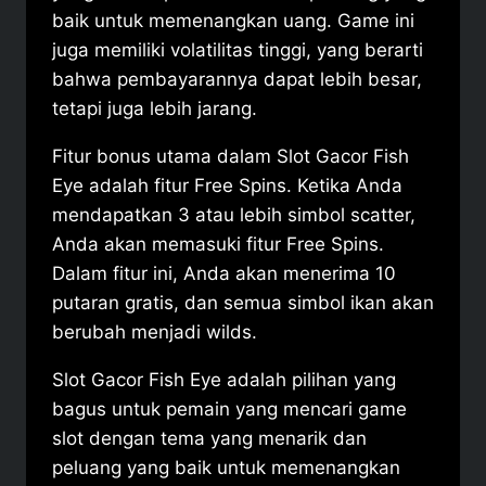
baik untuk memenangkan uang. Game ini
juga memiliki volatilitas tinggi, yang berarti
bahwa pembayarannya dapat lebih besar,
tetapi juga lebih jarang.
Fitur bonus utama dalam Slot Gacor Fish
Eye adalah fitur Free Spins. Ketika Anda
mendapatkan 3 atau lebih simbol scatter,
Anda akan memasuki fitur Free Spins.
Dalam fitur ini, Anda akan menerima 10
putaran gratis, dan semua simbol ikan akan
berubah menjadi wilds.
Slot Gacor Fish Eye adalah pilihan yang
bagus untuk pemain yang mencari game
slot dengan tema yang menarik dan
peluang yang baik untuk memenangkan