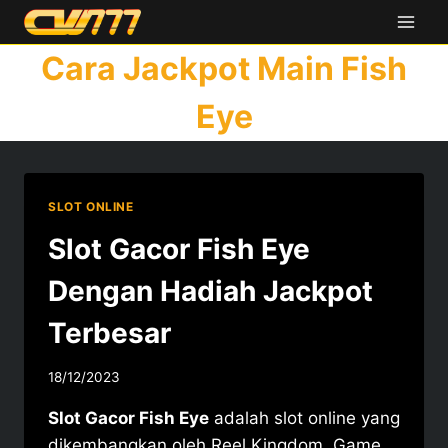
Skip
to
Cara Jackpot Main Fish
content
Eye
SLOT ONLINE
Slot Gacor Fish Eye
Dengan Hadiah Jackpot
Terbesar
18/12/2023
Slot Gacor Fish Eye
adalah slot online yang
dikembangkan oleh Reel Kingdom. Game