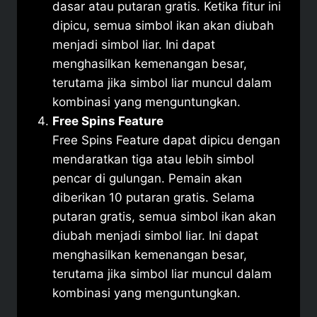
dasar atau putaran gratis. Ketika fitur ini
dipicu, semua simbol ikan akan diubah
menjadi simbol liar. Ini dapat
menghasilkan kemenangan besar,
terutama jika simbol liar muncul dalam
kombinasi yang menguntungkan.
Free Spins Feature
Free Spins Feature dapat dipicu dengan
mendaratkan tiga atau lebih simbol
pencar di gulungan. Pemain akan
diberikan 10 putaran gratis. Selama
putaran gratis, semua simbol ikan akan
diubah menjadi simbol liar. Ini dapat
menghasilkan kemenangan besar,
terutama jika simbol liar muncul dalam
kombinasi yang menguntungkan.