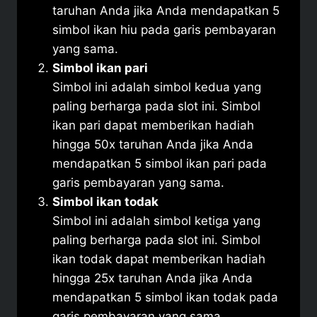
taruhan Anda jika Anda mendapatkan 5
simbol ikan hiu pada garis pembayaran
yang sama.
Simbol ikan pari
Simbol ini adalah simbol kedua yang
paling berharga pada slot ini. Simbol
ikan pari dapat memberikan hadiah
hingga 50x taruhan Anda jika Anda
mendapatkan 5 simbol ikan pari pada
garis pembayaran yang sama.
Simbol ikan todak
Simbol ini adalah simbol ketiga yang
paling berharga pada slot ini. Simbol
ikan todak dapat memberikan hadiah
hingga 25x taruhan Anda jika Anda
mendapatkan 5 simbol ikan todak pada
garis pembayaran yang sama.