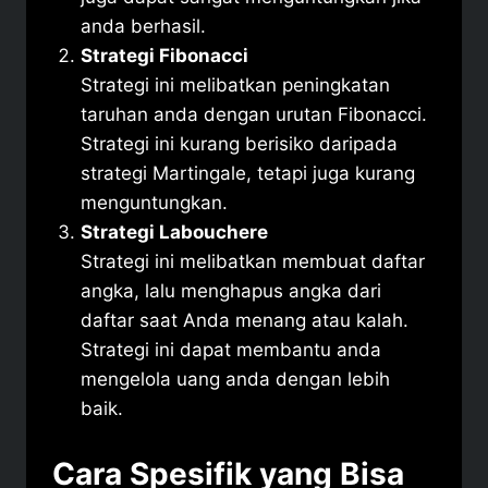
anda berhasil.
Strategi Fibonacci
Strategi ini melibatkan peningkatan
taruhan anda dengan urutan Fibonacci.
Strategi ini kurang berisiko daripada
strategi Martingale, tetapi juga kurang
menguntungkan.
Strategi Labouchere
Strategi ini melibatkan membuat daftar
angka, lalu menghapus angka dari
daftar saat Anda menang atau kalah.
Strategi ini dapat membantu anda
mengelola uang anda dengan lebih
baik.
Cara Spesifik yang Bisa