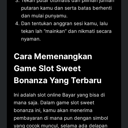
Tekan putar otomatis dan pilihlah jumlah
putaran kamu dan serta batas berhenti
dan mulai punyamu.
Dan tentukan anggran sesi kamu, lalu
tekan lah “mainkan” dan nikmati secara
nyaman.
Cara Memenangkan
Game Slot Sweet
Bonanza Yang Terbaru
Ini adalah slot online Bayar yang bisa di
mana saja. Dalam game slot sweet
bonanza ini, kamu akan menerima
pembayaran di mana pun dengan simbol
yang cocok muncul, selama ada delapan