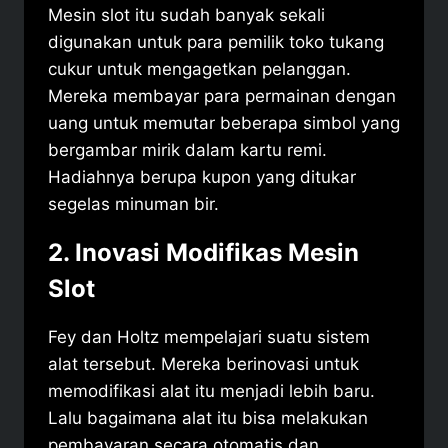
Mesin slot itu sudah banyak sekali
digunakan untuk para pemilik toko tukang
cukur untuk mengagetkan pelanggan.
Mereka membayar para permainan dengan
uang untuk memutar beberapa simbol yang
bergambar mirik dalam kartu remi.
Hadiahnya berupa kupon yang ditukar
segelas minuman bir.
2. Inovasi Modifikas Mesin
Slot
Fey dan Holtz mempelajari suatu sistem
alat tersebut. Mereka berinovasi untuk
memodifikasi alat itu menjadi lebih baru.
Lalu bagaimana alat itu bisa melakukan
pembayaran secara otomatis dan