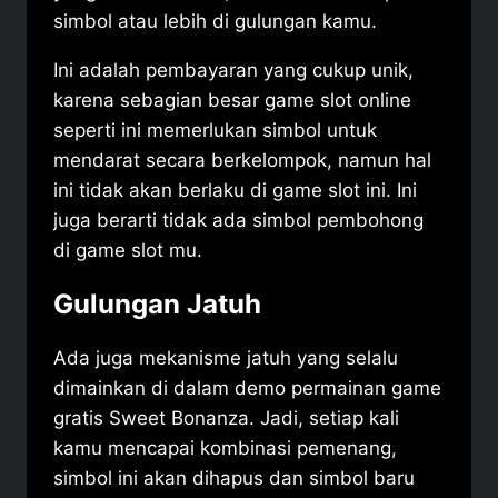
simbol atau lebih di gulungan kamu.
Ini adalah pembayaran yang cukup unik,
karena sebagian besar game slot online
seperti ini memerlukan simbol untuk
mendarat secara berkelompok, namun hal
ini tidak akan berlaku di game slot ini. Ini
juga berarti tidak ada simbol pembohong
di game slot mu.
Gulungan Jatuh
Ada juga mekanisme jatuh yang selalu
dimainkan di dalam demo permainan game
gratis Sweet Bonanza. Jadi, setiap kali
kamu mencapai kombinasi pemenang,
simbol ini akan dihapus dan simbol baru