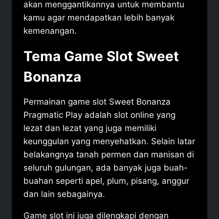
akan menggantikannya untuk membantu
kamu agar mendapatkan lebih banyak
kemenangan.
Tema Game Slot Sweet
Bonanza
Permainan game slot Sweet Bonanza
Pragmatic Play adalah slot online yang
lezat dan lezat yang juga memiliki
keunggulan yang menyehatkan. Selain latar
belakangnya tanah permen dan manisan di
seluruh gulungan, ada banyak juga buah-
buahan seperti apel, plum, pisang, anggur
dan lain sebagainya.
Game slot ini juga dilengkapi dengan