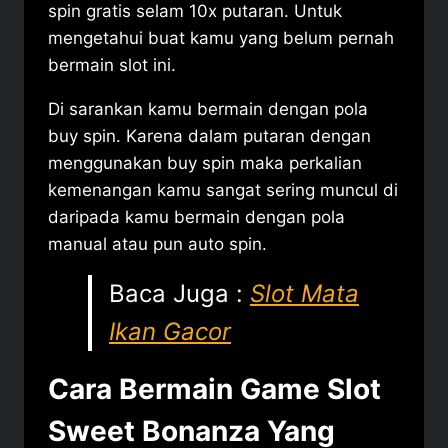
spin gratis selam 10x putaran. Untuk
mengetahui buat kamu yang belum pernah
bermain slot ini.
Di sarankan kamu bermain dengan pola
buy spin. Karena dalam putaran dengan
menggunakan buy spin maka perkalian
kemenangan kamu sangat sering muncul di
daripada kamu bermain dengan pola
manual atau pun auto spin.
Baca Juga :
Slot Mata
Ikan Gacor
Cara Bermain Game Slot
Sweet Bonanza Yang