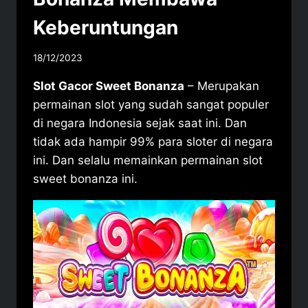
Keberuntungan
18/12/2023
Slot Gacor Sweet Bonanza
– Merupakan
permainan slot yang sudah sangat populer
di negara Indonesia sejak saat ini. Dan
tidak ada hampir 99% para sloter di negara
ini. Dan selalu memainkan permainan slot
sweet bonanza ini.