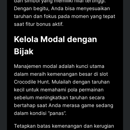
dan simbol yang memiliki nilai tertinggi.
Dengan begitu, Anda bisa menyesuaikan
taruhan dan fokus pada momen yang tepat
saat fitur bonus aktif.
Kelola Modal dengan
Bijak
Manajemen modal adalah kunci utama
dalam meraih kemenangan besar di slot
Crocodile Hunt. Mulailah dengan taruhan
kecil untuk memahami pola permainan
sebelum meningkatkan taruhan secara
bertahap saat Anda merasa game sedang
dalam kondisi “panas”.
Tetapkan batas kemenangan dan kerugian