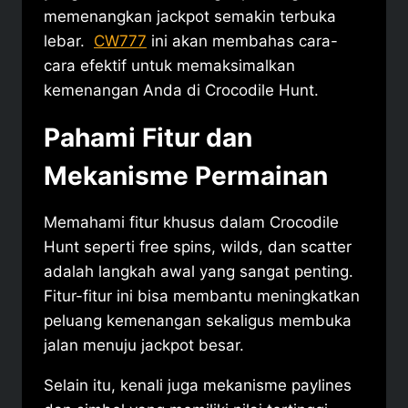
memenangkan jackpot semakin terbuka
lebar.
CW777
ini akan membahas cara-
cara efektif untuk memaksimalkan
kemenangan Anda di Crocodile Hunt.
Pahami Fitur dan
Mekanisme Permainan
Memahami fitur khusus dalam Crocodile
Hunt seperti free spins, wilds, dan scatter
adalah langkah awal yang sangat penting.
Fitur-fitur ini bisa membantu meningkatkan
peluang kemenangan sekaligus membuka
jalan menuju jackpot besar.
Selain itu, kenali juga mekanisme paylines