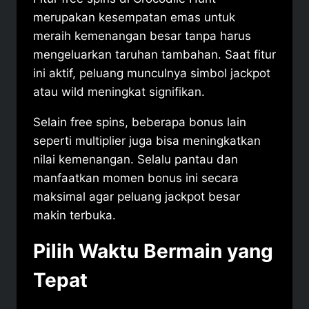
merupakan kesempatan emas untuk
meraih kemenangan besar tanpa harus
mengeluarkan taruhan tambahan. Saat fitur
ini aktif, peluang munculnya simbol jackpot
atau wild meningkat signifikan.
Selain free spins, beberapa bonus lain
seperti multiplier juga bisa meningkatkan
nilai kemenangan. Selalu pantau dan
manfaatkan momen bonus ini secara
maksimal agar peluang jackpot besar
makin terbuka.
Pilih Waktu Bermain yang
Tepat