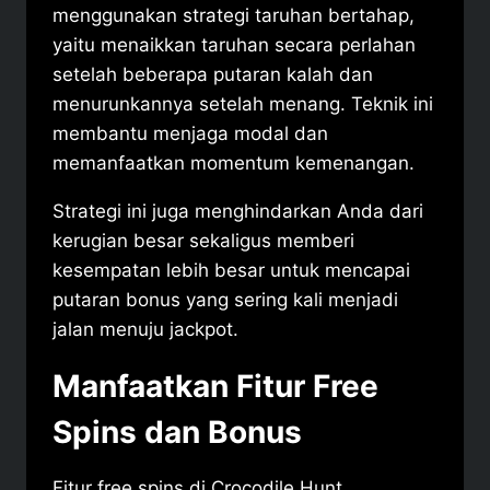
menggunakan strategi taruhan bertahap,
yaitu menaikkan taruhan secara perlahan
setelah beberapa putaran kalah dan
menurunkannya setelah menang. Teknik ini
membantu menjaga modal dan
memanfaatkan momentum kemenangan.
Strategi ini juga menghindarkan Anda dari
kerugian besar sekaligus memberi
kesempatan lebih besar untuk mencapai
putaran bonus yang sering kali menjadi
jalan menuju jackpot.
Manfaatkan Fitur Free
Spins dan Bonus
Fitur free spins di Crocodile Hunt