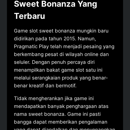
Sweet Bonanza Yang
Terbaru
Game slot sweet bonanza mungkin baru
didirikan pada tahun 2015. Namun,
Pragmatic Play telah menjadi pesaing yang
berkembang pesat di wilayah online dan
seluler. Dengan penuh percaya diri
menampilkan bakat game slot satu ini
melalui serangkaian produk yang benar-
benar kreatif dan bermotif.
Tidak mengherankan jika game ini
mendapatkan banyak penghargaan atas
nama sweet bonanza. Game ini pasti
bangga dapat memberikan pengalaman
yang dapat diandalkan dan menyenangkan