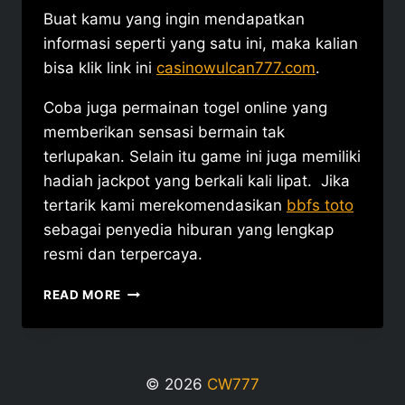
Buat kamu yang ingin mendapatkan
informasi seperti yang satu ini, maka kalian
bisa klik link ini
casinowulcan777.com
.
Coba juga permainan togel online yang
memberikan sensasi bermain tak
terlupakan. Selain itu game ini juga memiliki
hadiah jackpot yang berkali kali lipat. Jika
tertarik kami merekomendasikan
bbfs toto
sebagai penyedia hiburan yang lengkap
resmi dan terpercaya.
SLOT
READ MORE
GACOR
SWEET
BONANZA
MEMBAWA
© 2026
CW777
KEBERUNTUNGAN