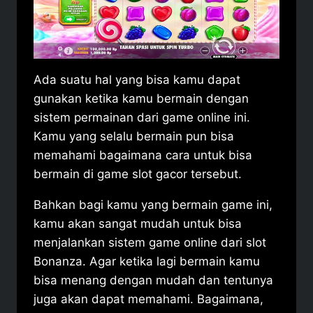
Ada suatu hal yang bisa kamu dapat
gunakan ketika kamu bermain dengan
sistem permainan dari game online ini.
Kamu yang selalu bermain pun bisa
memahami bagaimana cara untuk bisa
bermain di game slot gacor tersebut.
Bahkan bagi kamu yang bermain game ini,
kamu akan sangat mudah untuk bisa
menjalankan sistem game online dari slot
Bonanza. Agar ketika lagi bermain kamu
bisa menang dengan mudah dan tentunya
juga akan dapat memahami. Bagaimana,