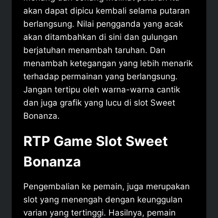
akan dapat dipicu kembali selama putaran
berlangsung. Nilai pengganda yang acak
akan ditambahkan di sini dan gulungan
berjatuhan menambah taruhan. Dan
menambah ketegangan yang lebih menarik
terhadap permainan yang berlangsung.
Jangan tertipu oleh warna-warna cantik
dan juga grafik yang lucu di slot Sweet
Bonanza.
RTP Game Slot Sweet
Bonanza
Pengembalian ke pemain, juga merupakan
slot yang menengah dengan keunggulan
varian yang tertinggi. Hasilnya, pemain