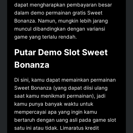
dapat mengharapkan pembayaran besar
dalam demo permainan gratis Sweet
Bonanza. Namun, mungkin lebih jarang
muncul dibandingkan dengan variansi
game yang terlalu rendah.
Putar Demo Slot Sweet
Bonanza
Di sini, kamu dapat memainkan permainan
Sweet Bonanza (yang dapat diisi ulang
saat kamu menikmati permainan), jadi
kamu punya banyak waktu untuk
mempercayai apa yang ingin kamu
bertaruh dengan uang asli pada game slot
satu ini atau tidak. Limaratus kredit