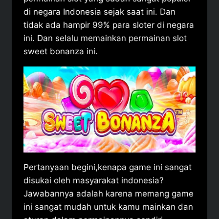
di negara Indonesia sejak saat ini. Dan
tidak ada hampir 99% para sloter di negara
ini. Dan selalu memainkan permainan slot
sweet bonanza ini.
Pertanyaan begini,kenapa game ini sangat
disukai oleh masyarakat indonesia?
Jawabannya adalah karena memang game
ini sangat mudah untuk kamu mainkan dan