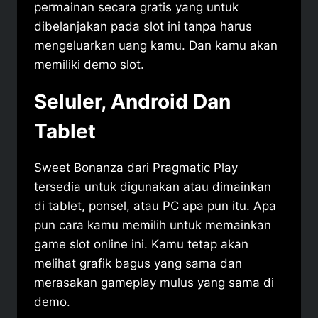
permainan secara gratis yang untuk
dibelanjakan pada slot ini tanpa harus
mengeluarkan uang kamu. Dan kamu akan
memiliki demo slot.
Seluler, Android Dan
Tablet
Sweet Bonanza dari Pragmatic Play
tersedia untuk digunakan atau dimainkan
di tablet, ponsel, atau PC apa pun itu. Apa
pun cara kamu memilih untuk memainkan
game slot online ini. Kamu tetap akan
melihat grafik bagus yang sama dan
merasakan gameplay mulus yang sama di
demo.