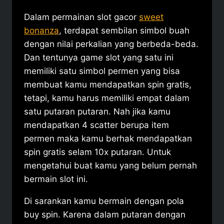
Dalam permainan slot gacor
sweet
bonanza
, terdapat sembilan simbol buah
dengan nilai perkalian yang berbeda-beda.
Dan tentunya game slot yang satu ini
memiliki satu simbol permen yang bisa
membuat kamu mendapatkan spin gratis,
tetapi, kamu harus memiliki empat dalam
satu putaran putaran. Nah jika kamu
mendapatkan 4 scatter berupa item
permen maka kamu berhak mendapatkan
spin gratis selam 10x putaran. Untuk
mengetahui buat kamu yang belum pernah
bermain slot ini.
Di sarankan kamu bermain dengan pola
buy spin. Karena dalam putaran dengan