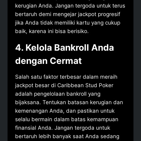
kerugian Anda. Jangan tergoda untuk terus
bertaruh demi mengejar jackpot progresif
jika Anda tidak memiliki kartu yang cukup
baik, karena ini bisa berisiko.
4.
Kelola Bankroll Anda
dengan Cermat
Salah satu faktor terbesar dalam meraih
jackpot besar di Caribbean Stud Poker
adalah pengelolaan bankroll yang
bijaksana. Tentukan batasan kerugian dan
kemenangan Anda, dan pastikan untuk
selalu bermain dalam batas kemampuan
finansial Anda. Jangan tergoda untuk
bertaruh lebih banyak saat Anda sedang