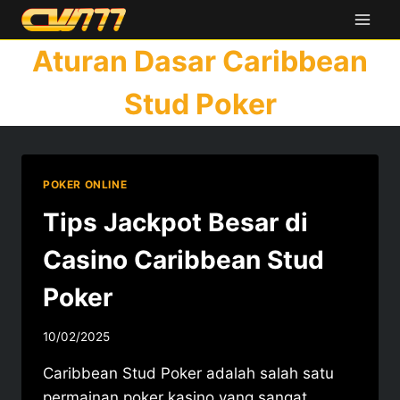
Skip
to
Aturan Dasar Caribbean
content
Stud Poker
POKER ONLINE
Tips Jackpot Besar di
Casino Caribbean Stud
Poker
10/02/2025
Caribbean Stud Poker adalah salah satu
permainan poker kasino yang sangat