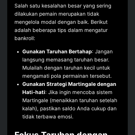
Salah satu kesalahan besar yang sering
dilakukan pemain merupakan tidak
mengelola modal dengan baik. Berikut
adalah beberapa tips dalam mengatur
bankroll:
Gunakan Taruhan Bertahap
: Jangan
langsung memasang taruhan besar.
Mulailah dengan taruhan kecil untuk
mengamati pola permainan tersebut.
Gunakan Strategi Martingale dengan
Hati-hati
: Jika ingin mencoba sistem
Martingale (menaikkan taruhan setelah
kalah), pastikan saldo Anda cukup dan
tidak terbawa emosi.
Fokus Taruhan dengan