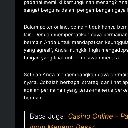
padahal memiliki kemungkinan menang? Anal
sangat berguna dalam pengembangan gaya 
Dalam poker online, pemain tidak hanya ber
lain. Dengan memperhatikan gaya permaina
bermain Anda untuk mendapatkan keunggula
yang agresif, Anda mungkin ingin mengadop
tangan yang kuat untuk melawan mereka.
Setelah Anda mengembangkan gaya bermain,
nyata. Cobalah berbagai strategi dan lihat a
adalah permainan yang terus-menerus berke
bermain.
Baca Juga:
Casino Online – 
Ingin Menang Besar