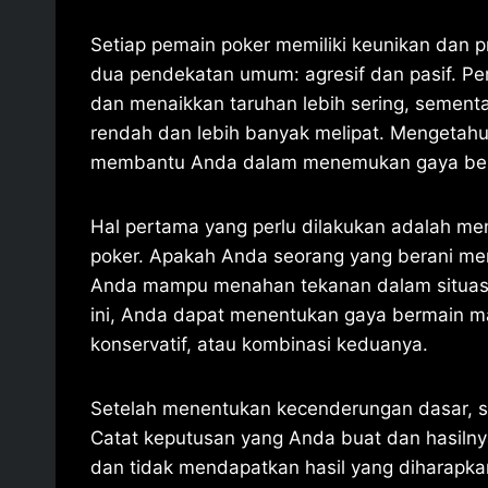
Setiap pemain poker memiliki keunikan dan 
dua pendekatan umum: agresif dan pasif. Pe
dan menaikkan taruhan lebih sering, sementa
rendah dan lebih banyak melipat. Mengetahu
membantu Anda dalam menemukan gaya berma
Hal pertama yang perlu dilakukan adalah men
poker. Apakah Anda seorang yang berani meng
Anda mampu menahan tekanan dalam situasi
ini, Anda dapat menentukan gaya bermain ma
konservatif, atau kombinasi keduanya.
Setelah menentukan kecenderungan dasar, s
Catat keputusan yang Anda buat dan hasilnya
dan tidak mendapatkan hasil yang diharapka