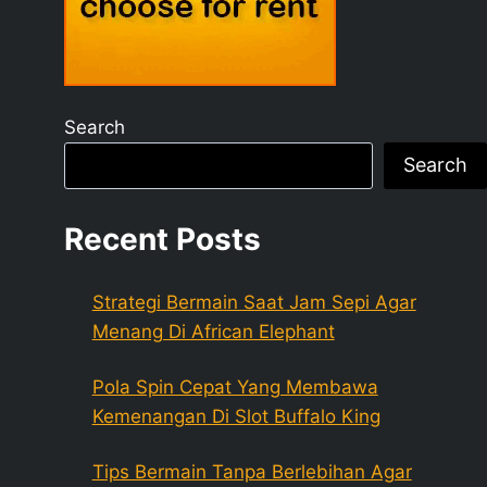
Search
Search
Recent Posts
Strategi Bermain Saat Jam Sepi Agar
Menang Di African Elephant
Pola Spin Cepat Yang Membawa
Kemenangan Di Slot Buffalo King
Tips Bermain Tanpa Berlebihan Agar