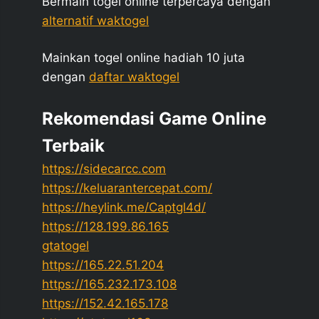
Bermain togel online terpercaya dengan
alternatif waktogel
Mainkan togel online hadiah 10 juta
dengan
daftar waktogel
Rekomendasi Game Online
Terbaik
https://sidecarcc.com
https://keluarantercepat.com/
https://heylink.me/Captgl4d/
https://128.199.86.165
gtatogel
https://165.22.51.204
https://165.232.173.108
https://152.42.165.178