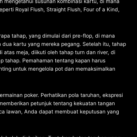
ah mengetahui susunan kombinasi kartu, di mana
rti Royal Flush, Straight Flush, Four of a Kind,
rapa tahap, yang dimulai dari pre-flop, di mana
dua kartu yang mereka pegang. Setelah itu, tahap
atas meja, diikuti oleh tahap turn dan river, di
iap tahap. Pemahaman tentang kapan harus
enting untuk mengelola pot dan memaksimalkan
rmainan poker. Perhatikan pola taruhan, ekspresi
t memberikan petunjuk tentang kekuatan tangan
ca lawan, Anda dapat membuat keputusan yang