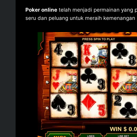
h
a
e
e
k
i
a
c
s
l
y
n
Poker online
telah menjadi permainan yang 
t
e
s
e
p
e
seru dan peluang untuk meraih kemenangan 
s
b
e
g
e
A
o
n
r
p
o
g
a
p
k
e
m
r