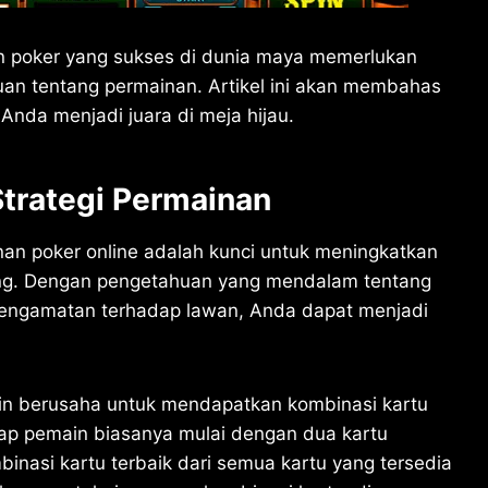
n poker yang sukses di dunia maya memerlukan
huan tentang permainan. Artikel ini akan membahas
Anda menjadi juara di meja hijau.
Strategi Permainan
an poker online adalah kunci untuk meningkatkan
ng.​ Dengan pengetahuan yang mendalam tentang
 pengamatan terhadap lawan, Anda dapat menjadi
in berusaha untuk mendapatkan kombinasi kartu
iap pemain biasanya mulai dengan dua kartu
inasi kartu terbaik dari semua kartu yang tersedia