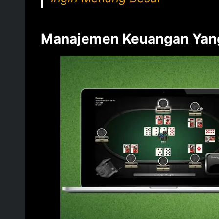
Manajemen Keuangan Yang