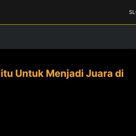
SL
Jitu Untuk Menjadi Juara di