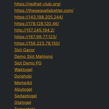
https://redhat-club.org/
https://thesequelisbetter.com/
https://143.198.205.244/
https://178.128.120.46/
http://157.245.194.2/
https://167.99.77.123/
https://159.223.78.150/
Slot Gacor
Demo Slot Mahjong
Slot Demo PG
Waktogel
Dorahoki
Meme4d
Abutogel
Sedaptogel
Gtatogel
Tempototo