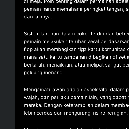
di meja. Poin penting dalam permainan adal
pemain harus memahami peringkat tangan, sepe
dan lainnya.
Sistem taruhan dalam poker terdiri dari bebe
pemain melakukan taruhan awal berdasarkan 
flop akan membagikan tiga kartu komunitas di 
mana satu kartu tambahan dibagikan di set
bertaruh, menaikkan, atau melipat sangat p
peluang menang.
Mengamati lawan adalah aspek vital dalam pe
wajah, dan perilaku pemain lain, yang dapa
mereka. Dengan keterampilan dalam memba
lebih cerdas dan mengurangi risiko kerugian.